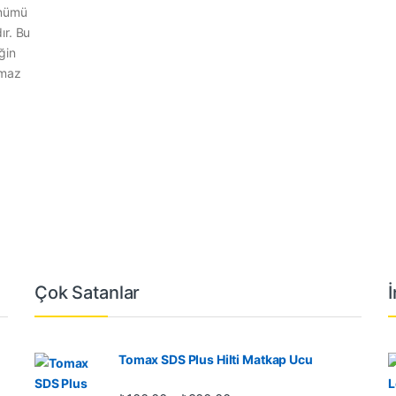
ünümü
ır. Bu
ğin
nmaz
Çok Satanlar
Tomax SDS Plus Hilti Matkap Ucu