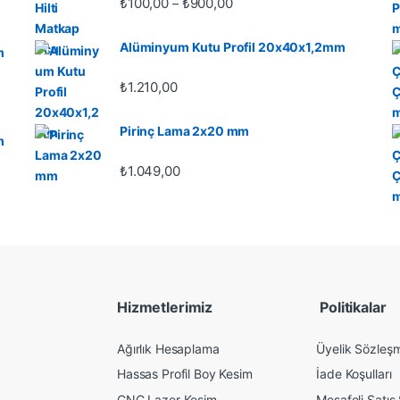
Fiyat aralığı: ₺100,00 - ₺900
₺
100,00
₺
900,00
–
Alüminyum Kutu Profil 20x40x1,2mm
m
₺
1.210,00
Pirinç Lama 2x20 mm
m
₺
1.049,00
Hizmetlerimiz
Politikalar
Ağırlık Hesaplama
Üyelik Sözleş
Hassas Profil Boy Kesim
İade Koşulları
CNC Lazer Kesim
Mesafeli Satış