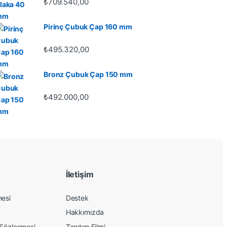
,00
₺
709.540,00
Pirinç Çubuk Çap 160 mm
₺
495.320,00
Bronz Çubuk Çap 150 mm
₺
492.000,00
İletişim
mesi
Destek
Hakkımızda
 Sözleşmesi
Tanıtım Filmi