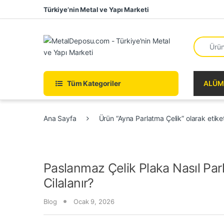
Skip to navigation
Skip to content
Türkiye’nin Metal ve Yapı Marketi
Search fo
Tüm Kategoriler
ALÜM
Ana Sayfa
Ürün “Ayna Parlatma Çelik” olarak etike
Paslanmaz Çelik Plaka Nasıl Parla
Cilalanır?
Blog
Ocak 9, 2026