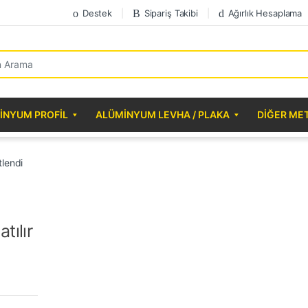
Destek
Sipariş Takibi
Ağırlık Hesaplama
r:
INYUM PROFIL
ALÜMINYUM LEVHA / PLAKA
DIĞER ME
tlendi
tılır