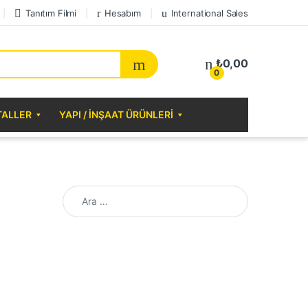
Tanıtım Filmi
Hesabım
International Sales
₺
0,00
0
TALLER
YAPI / İNŞAAT ÜRÜNLERI
Arama: