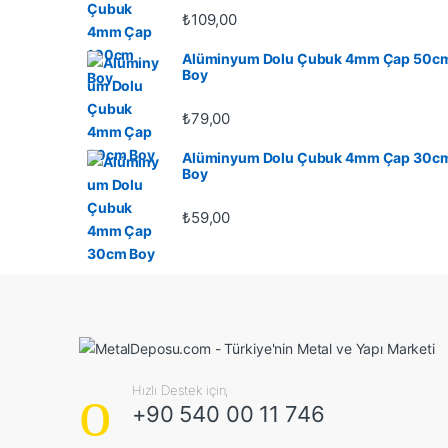
₺
109,00
Alüminyum Dolu Çubuk 4mm Çap 50c
Boy
₺
79,00
Alüminyum Dolu Çubuk 4mm Çap 30c
Boy
₺
59,00
Hızlı Destek için;
+90 540 00 11 746