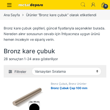
Skip to navigation
Skip to content
0
Ana Sayfa
Ürünler “Bronz kare çubuk” olarak etiketlendi
Bronz kare çubuk çeşitleri, güncel fiyatlarıyla seçenekler burada.
Nereden alınır sorusunun cevabı için İhtiyacınıza uygun ürünü
hemen inceleyin ve sipariş verin.
Bronz kare çubuk
28 sonuçtan 1-24 arası gösteriliyor
Filtreler
Bronz Çubuk
,
Bronz Ürünler
Bronz Çubuk Çap 100 mm