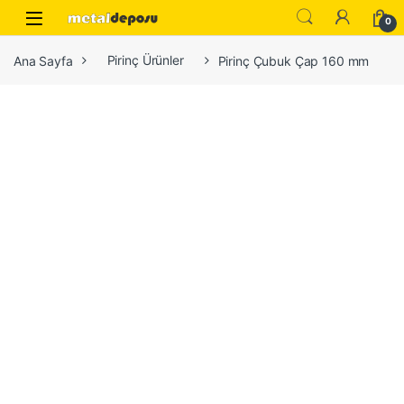
Skip to navigation
Skip to content
0
Ana Sayfa
Pirinç Ürünler
Pirinç Çubuk Çap 160 mm