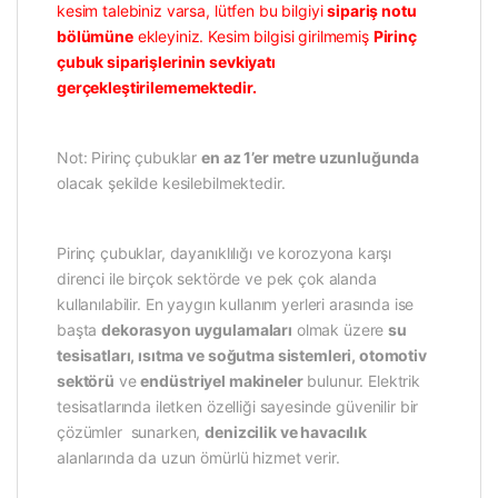
kesim talebiniz varsa, lütfen bu bilgiyi
sipariş notu
bölümüne
ekleyiniz. Kesim bilgisi girilmemiş
Pirinç
çubuk siparişlerinin sevkiyatı
gerçekleştirilememektedir.
Not: Pirinç çubuklar
en az 1’er metre uzunluğunda
olacak şekilde kesilebilmektedir.
Pirinç çubuklar, dayanıklılığı ve korozyona karşı
direnci ile birçok sektörde ve pek çok alanda
kullanılabilir. En yaygın kullanım yerleri arasında ise
başta
dekorasyon uygulamaları
olmak üzere
su
tesisatları, ısıtma ve soğutma sistemleri, otomotiv
sektörü
ve
endüstriyel makineler
bulunur. Elektrik
tesisatlarında iletken özelliği sayesinde güvenilir bir
çözümler sunarken,
denizcilik ve havacılık
alanlarında da uzun ömürlü hizmet verir.