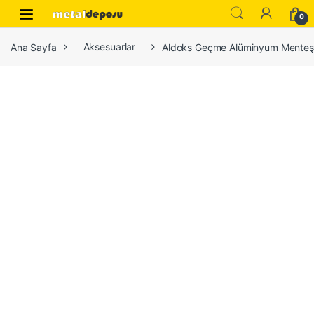
Skip to navigation
Skip to content
0
Ana Sayfa
Aksesuarlar
Aldoks Geçme Alüminyum Mente