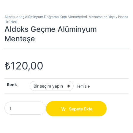
Aksesuarlar
,
Alüminyum Doğrama Kapı Menteşeleri
,
Menteşeler
,
Yapı / İnşaat
Ürünleri
Aldoks Geçme Alüminyum
Menteşe
₺
120,00
Renk
Temizle
Aldoks Geçme Alüminyum Menteşe quantity
Sepete Ekle