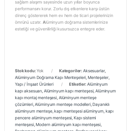
sağlam alaşımı sayesinde uzun yıllar boyunca
performansını korur. Zorlu dış etkenlere karşı üstün
direnç göstererek hem ev hem de ticari projelerinizin
ömrünü uzatır.
A
lüminyum doğrama sistemlerinize
estetiği ve güvenilirliği kusursuzca entegre eder.
Stok kodu:
Yok
Kategoriler:
Aksesuarlar
,
Alüminyum Doğrama Kapı Menteşeleri
,
Menteşeler
,
Yapı / İnşaat Ürünleri
Etiketler:
Alüminyum
kapı aksesuarı
,
Alüminyum kapı menteşesi
,
Alüminyum
kapı montaj menteşesi
,
Alüminyum menteşe
çözümleri
,
Alüminyum menteşe modelleri
,
Dayanıklı
alüminyum menteşe
,
kapı menteşesi alüminyum
,
kapı
pencere alüminyum menteşesi
,
Kapı sistemi
menteşesi
,
Modern alüminyum kapı menteşesi
,