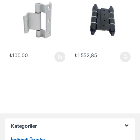
₺
100,00
₺
1.552,85
Bu ürünün birden fazla varyasyonu var. Seçenekler ürün sayfasında
Kategoriler
İndirimli Ürünler