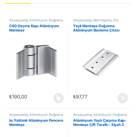
Aksesuarlar
,
Alüminyum Doğrama
Aksesuarlar
,
Menteşeler
,
Pvc
Kapı Menteşeleri
,
Menteşeler
,
Doğrama Kapı Menteşeleri
,
Yapı /
C60 Geçme Kapı Alüminyum
Yaylı Menteşe Doğrama
Yapı / İnşaat Ürünleri
İnşaat Ürünleri
Menteşe
Alüminyum Besleme Çıtası
₺
190,00
₺
97,77
Bu ürünün birden fazla varyasyonu var. Seçenekler ürün sayfasında
Aksesuarlar
,
Alüminyum Doğrama
Aksesuarlar
,
Alüminyum Doğrama
Pencere Menteşeleri
,
Menteşeler
,
Kapı Menteşeleri
,
Menteşeler
,
Isı Yalıtımlı Alüminyum Pencere
Alüminyum Yaylı Çarpma Kapı
Yapı / İnşaat Ürünleri
Yapı / İnşaat Ürünleri
Menteşe
Menteşe Çift Taraflı – Siyah 2
Adet