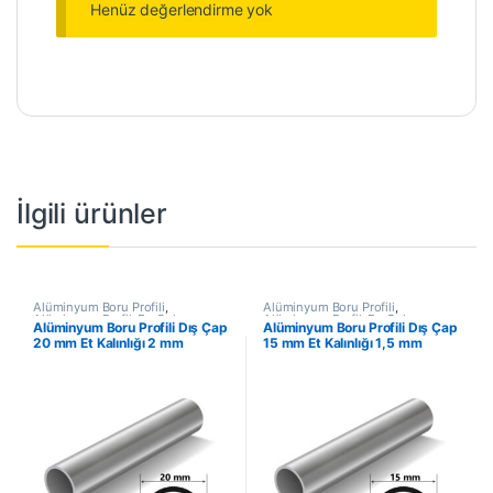
Henüz değerlendirme yok
İlgili ürünler
Alüminyum Boru Profili
,
Alüminyum Boru Profili
,
Alüminyum Profil
,
En Çok
Alüminyum Profil
,
En Çok
Alüminyum Boru Profili Dış Çap
Alüminyum Boru Profili Dış Çap
Satanlar
,
İndirimli Ürünler
Satanlar
,
İndirimli Ürünler
20 mm Et Kalınlığı 2 mm
15 mm Et Kalınlığı 1,5 mm