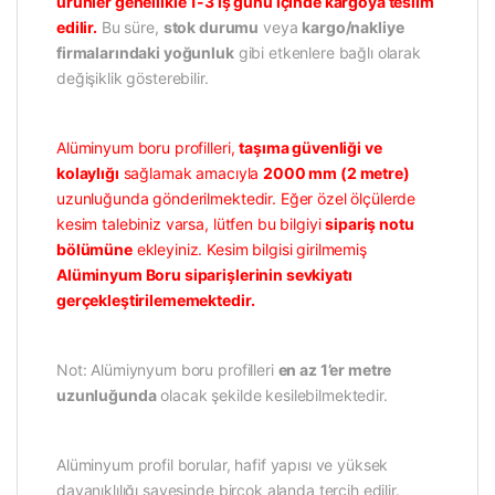
ürünler genellikle 1-3 iş günü içinde kargoya teslim
edilir.
Bu süre,
stok durumu
veya
kargo/nakliye
firmalarındaki yoğunluk
gibi etkenlere bağlı olarak
değişiklik gösterebilir.
Alüminyum boru profilleri,
taşıma güvenliği ve
kolaylığı
sağlamak amacıyla
2000 mm (2 metre)
uzunluğunda gönderilmektedir. Eğer özel ölçülerde
kesim talebiniz varsa, lütfen bu bilgiyi
sipariş notu
bölümüne
ekleyiniz. Kesim bilgisi girilmemiş
Alüminyum Boru siparişlerinin sevkiyatı
gerçekleştirilememektedir.
Not: Alümiynyum boru profilleri
en az 1’er metre
uzunluğunda
olacak şekilde kesilebilmektedir.
Alüminyum profil borular, hafif yapısı ve yüksek
dayanıklılığı sayesinde birçok alanda tercih edilir.