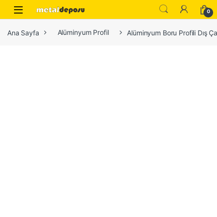
Skip to navigation
Skip to content
0
Ana Sayfa
Alüminyum Profil
Alüminyum Boru Profili Dış Ç