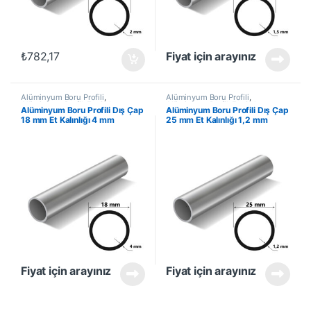
₺
782,17
Fiyat için arayınız
Alüminyum Boru Profili
,
Alüminyum Boru Profili
,
Alüminyum Profil
,
En Çok
Alüminyum Profil
,
En Çok
Alüminyum Boru Profili Dış Çap
Alüminyum Boru Profili Dış Çap
Satanlar
,
İndirimli Ürünler
Satanlar
,
İndirimli Ürünler
18 mm Et Kalınlığı 4 mm
25 mm Et Kalınlığı 1,2 mm
Fiyat için arayınız
Fiyat için arayınız