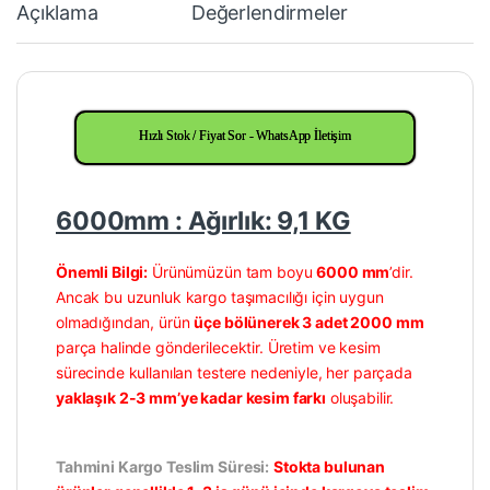
Açıklama
Değerlendirmeler
Hızlı Stok / Fiyat Sor - WhatsApp İletişim
6000mm : Ağırlık: 9,1 KG
Önemli Bilgi:
Ürünümüzün tam boyu
6000 mm
’dir.
Ancak bu uzunluk kargo taşımacılığı için uygun
olmadığından, ürün
üçe bölünerek 3 adet 2000 mm
parça halinde gönderilecektir. Üretim ve kesim
sürecinde kullanılan testere nedeniyle, her parçada
yaklaşık 2-3 mm’ye kadar kesim farkı
oluşabilir.
Tahmini Kargo Teslim Süresi:
Stokta bulunan