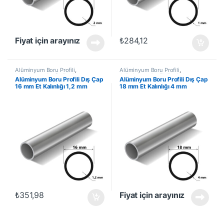
Fiyat için arayınız
₺
284,12
Alüminyum Boru Profili
,
Alüminyum Boru Profili
,
Alüminyum Profil
,
En Çok
Alüminyum Profil
,
En Çok
Alüminyum Boru Profili Dış Çap
Alüminyum Boru Profili Dış Çap
Satanlar
,
İndirimli Ürünler
Satanlar
,
İndirimli Ürünler
16 mm Et Kalınlığı 1,2 mm
18 mm Et Kalınlığı 4 mm
₺
351,98
Fiyat için arayınız