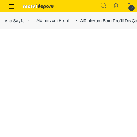
Skip to navigation
Skip to content
0
Ana Sayfa
Alüminyum Profil
Alüminyum Boru Profili Dış Ç