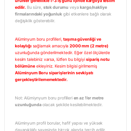
ürünler genellikle 1-3 iş günü içinde kargoya teslim
edilir.
Bu süre,
stok durumu
veya
kargo/nakliye
firmalarındaki yoğunluk
gibi etkenlere bağlı olarak
değişiklik gösterebilir.
Alüminyum boru profilleri,
taşıma güvenliği ve
kolaylığı
sağlamak amacıyla
2000 mm (2 metre)
uzunluğunda gönderilmektedir. Eğer özel ölçülerde
kesim talebiniz varsa, lütfen bu bilgiyi
sipariş notu
bölümüne
ekleyiniz. Kesim bilgisi girilmemiş
Alüminyum Boru siparişlerinin sevkiyatı
gerçekleştirilememektedir.
Not: Alümiynyum boru profilleri
en az 1’er metre
uzunluğunda
olacak şekilde kesilebilmektedir.
Alüminyum profil borular, hafif yapısı ve yüksek
dayanıklılığı sayesinde birçok alanda tercih edilir.