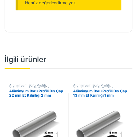
Henüz değerlendirme yok
İlgili ürünler
Alüminyum Boru Profili
,
Alüminyum Boru Profili
,
Alüminyum Profil
,
En Çok
Alüminyum Profil
,
En Çok
Alüminyum Boru Profili Dış Çap
Alüminyum Boru Profili Dış Çap
Satanlar
,
İndirimli Ürünler
Satanlar
,
İndirimli Ürünler
22 mm Et Kalınlığı 2 mm
13 mm Et Kalınlığı 1 mm