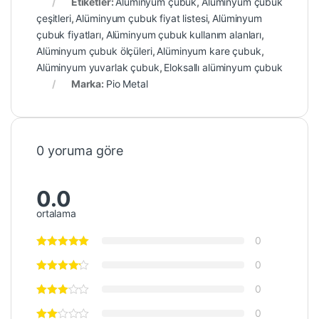
Etiketler:
Alüminyum çubuk
,
Alüminyum çubuk
çeşitleri
,
Alüminyum çubuk fiyat listesi
,
Alüminyum
çubuk fiyatları
,
Alüminyum çubuk kullanım alanları
,
Alüminyum çubuk ölçüleri
,
Alüminyum kare çubuk
,
Alüminyum yuvarlak çubuk
,
Eloksallı alüminyum çubuk
Marka:
Pio Metal
0 yoruma göre
0.0
ortalama
0
0
0
0