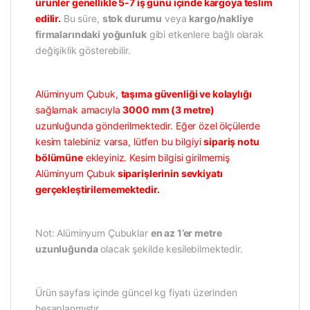
ürünler genellikle 5-7 iş günü içinde kargoya teslim
edilir.
Bu süre,
stok durumu
veya
kargo/nakliye
firmalarındaki yoğunluk
gibi etkenlere bağlı olarak
değişiklik gösterebilir.
Alüminyum Çubuk,
taşıma güvenliği ve kolaylığı
sağlamak amacıyla
3000 mm (3 metre)
uzunluğunda gönderilmektedir. Eğer özel ölçülerde
kesim talebiniz varsa, lütfen bu bilgiyi
sipariş notu
bölümüne
ekleyiniz. Kesim bilgisi girilmemiş
Alüminyum Çubuk
siparişlerinin sevkiyatı
gerçekleştirilememektedir.
Not: Alüminyum Çubuklar
en az 1’er metre
uzunluğunda
olacak şekilde kesilebilmektedir.
Ürün sayfası içinde güncel kg fiyatı üzerinden
hesaplanmıştır