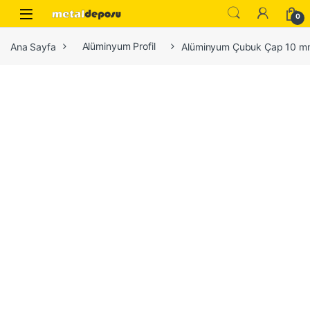
Skip to navigation
Skip to content
0
Ana Sayfa
Alüminyum Profil
Alüminyum Çubuk Çap 10 