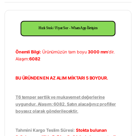
Hızlı Stok / Fiyat Sor - WhatsApp İletişim
Önemli Bilgi:
Ürünümüzün tam boyu
3000 mm
’dir.
Alaşım:
6082
BU ÜRÜNDEN EN AZ ALIM MİKTARI 5 BOYDUR.
T6 temper sertlik ve mukavemet değerlerine
uygundur. Alaşım: 6082. Satın alacağınız profiller
boyasız olarak gönderilecektir.
Tahmini Kargo Teslim Süresi:
Stokta bulunan