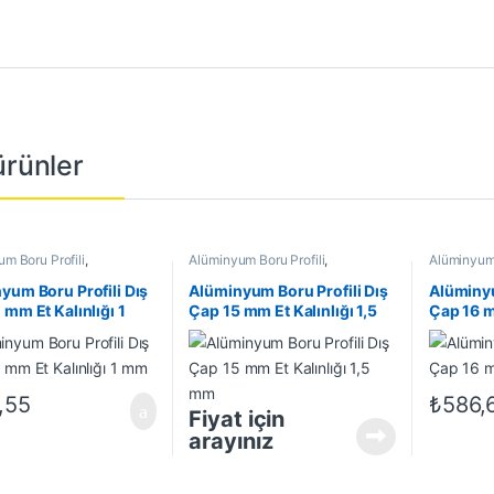
 ürünler
m Boru Profili
,
Alüminyum Boru Profili
,
Alüminyum 
m Profil
,
En Çok Satanlar
,
Alüminyum Profil
,
En Çok Satanlar
,
Alüminyum 
 Ürünler
İndirimli Ürünler
İndirimli Ü
yum Boru Profili Dış
Alüminyum Boru Profili Dış
Alüminyu
 mm Et Kalınlığı 1
Çap 15 mm Et Kalınlığı 1,5
Çap 16 m
mm
mm
,55
₺
586,
Fiyat için
arayınız