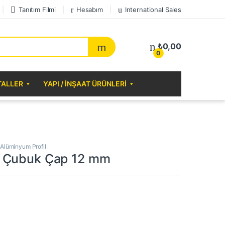
Tanıtım Filmi
Hesabım
International Sales
₺
0,00
0
TALLER
YAPI / İNŞAAT ÜRÜNLERI
Alüminyum Profil
 Çubuk Çap 12 mm