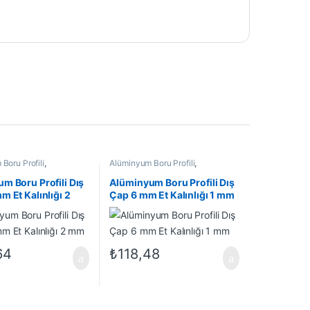
Boru Profili
,
Alüminyum Boru Profili
,
Profil
,
En Çok Satanlar
,
Alüminyum Profil
,
En Çok Satanlar
,
rünler
İndirimli Ürünler
m Boru Profili Dış
Alüminyum Boru Profili Dış
m Et Kalınlığı 2
Çap 6 mm Et Kalınlığı 1 mm
64
₺
118,48