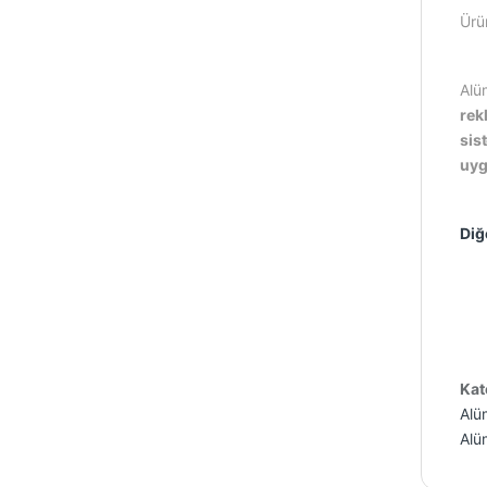
Ürü
Alü
rek
sis
uyg
Diğ
Kat
Alü
Alü