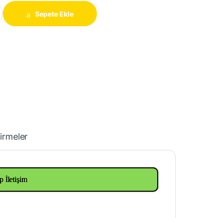
ap 12 mm quantity
Sepete Ekle
irmeler
p İletişim