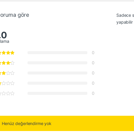
yoruma göre
Sadece s
yapabilir
.0
alama
0
0
0
0
0
Henüz değerlendirme yok