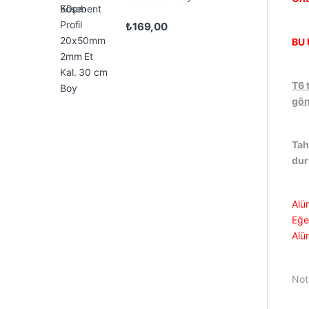
₺
169,00
BU 
T6 
gön
Tah
du
Alü
Eğer
Alü
Not