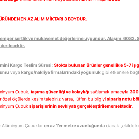
ÜRÜNDEN EN AZ ALIM MİKTARI 3 BOYDUR.
temper sertlik ve mukavemet değerlerine uygundur. Alaşım: 6082. Sat
derilecektir.
mini Kargo Teslim Süresi:
Stokta bulunan ürünler genellikle 5-7 iş g
rumu
veya
kargo/nakliye firmalarındaki yoğunluk
gibi etkenlere bağlı
minyum Çubuk,
taşıma güvenliği ve kolaylığı
sağlamak amacıyla
300
 özel ölçülerde kesim talebiniz varsa, lütfen bu bilgiyi
sipariş notu b
minyum Çubuk
siparişlerinin sevkiyatı gerçekleştirilememektedir.
: Alüminyum Çubuklar
en az 1’er metre uzunluğunda
olacak şekilde ke