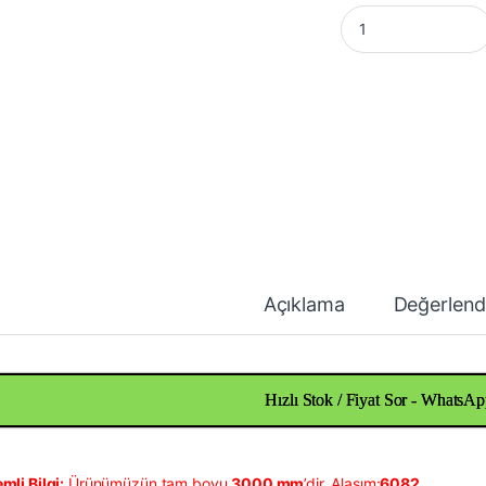
Alüminyum Çubuk Ç
Açıklama
Değerlend
Hızlı Stok / Fiyat Sor - WhatsAp
mli Bilgi:
Ürünümüzün tam boyu
3000 mm
’dir. Alaşım:
6082