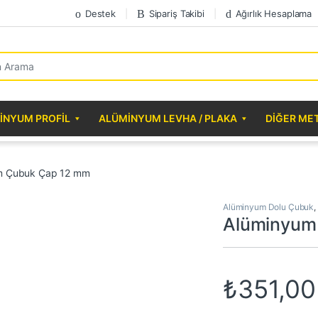
Destek
Sipariş Takibi
Ağırlık Hesaplama
r:
INYUM PROFIL
ALÜMINYUM LEVHA / PLAKA
DIĞER ME
m Çubuk Çap 12 mm
Alüminyum Dolu Çubuk
,
Alüminyum
₺
351,00