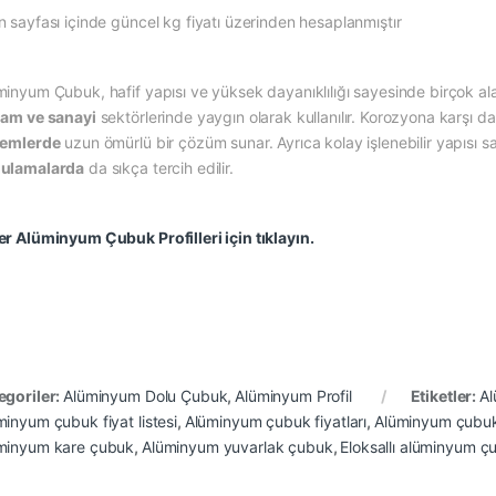
n sayfası içinde güncel kg fiyatı üzerinden hesaplanmıştır
minyum Çubuk, hafif yapısı ve yüksek dayanıklılığı sayesinde birçok ala
lam ve sanayi
sektörlerinde yaygın olarak kullanılır. Korozyona karşı da
temlerde
uzun ömürlü bir çözüm sunar. Ayrıca kolay işlenebilir yapısı 
ulamalarda
da sıkça tercih edilir.
er Alüminyum Çubuk Profilleri için tıklayın.
egoriler:
Alüminyum Dolu Çubuk
,
Alüminyum Profil
Etiketler:
A
minyum çubuk fiyat listesi
,
Alüminyum çubuk fiyatları
,
Alüminyum çubuk 
minyum kare çubuk
,
Alüminyum yuvarlak çubuk
,
Eloksallı alüminyum ç