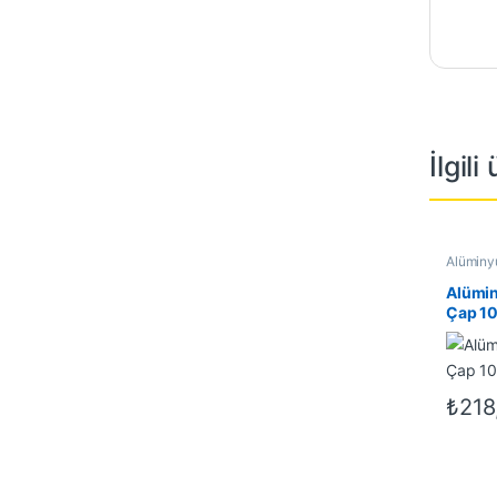
İlgili
Alüminyu
Alüminyu
İndirimli
Alümin
Çap 10
mm
₺
218