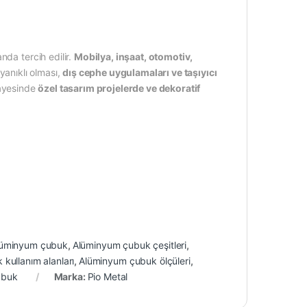
nda tercih edilir.
Mobilya, inşaat, otomotiv,
yanıklı olması,
dış cephe uygulamaları ve taşıyıcı
sayesinde
özel tasarım projelerde ve dekoratif
lüminyum çubuk
,
Alüminyum çubuk çeşitleri
,
kullanım alanları
,
Alüminyum çubuk ölçüleri
,
ubuk
Marka:
Pio Metal