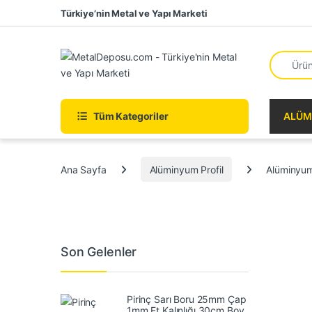
Skip to navigation
Skip to content
Türkiye’nin Metal ve Yapı Marketi
Search fo
Tüm Kategoriler
ALÜM
Ana Sayfa
Alüminyum Profil
Alüminyu
Son Gelenler
Pirinç Sarı Boru 25mm Çap
1mm Et Kalınlığı 30cm Boy