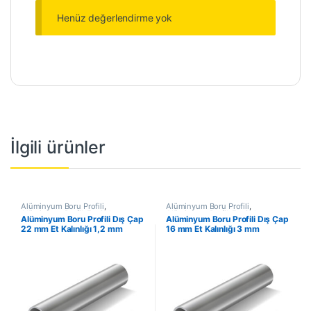
Henüz değerlendirme yok
İlgili ürünler
Alüminyum Boru Profili
,
Alüminyum Boru Profili
,
Alüminyum Profil
,
En Çok
Alüminyum Profil
,
En Çok
Alüminyum Boru Profili Dış Çap
Alüminyum Boru Profili Dış Çap
Satanlar
,
İndirimli Ürünler
Satanlar
,
İndirimli Ürünler
22 mm Et Kalınlığı 1,2 mm
16 mm Et Kalınlığı 3 mm