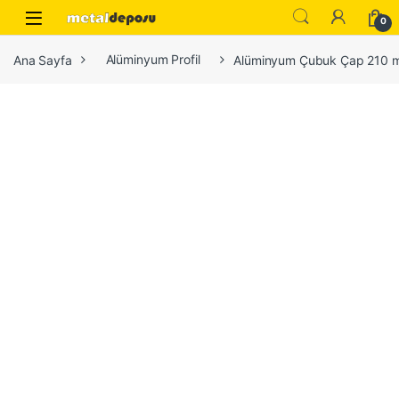
Skip to navigation
Skip to content
0
Ana Sayfa
Alüminyum Profil
Alüminyum Çubuk Çap 210