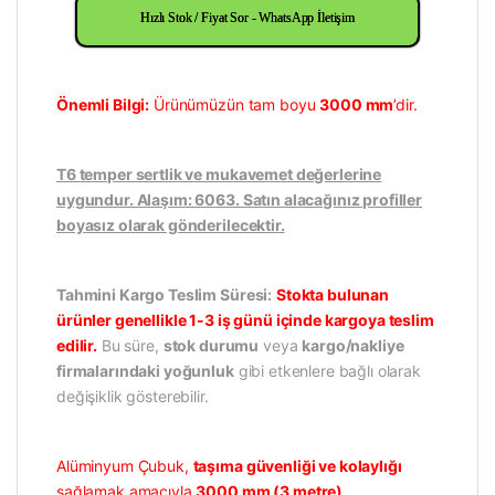
Hızlı Stok / Fiyat Sor - WhatsApp İletişim
Önemli Bilgi:
Ürünümüzün tam boyu
3000 mm
’dir.
T6 temper sertlik ve mukavemet değerlerine
uygundur. Alaşım: 6063. Satın alacağınız profiller
boyasız olarak gönderilecektir.
Tahmini Kargo Teslim Süresi:
Stokta bulunan
ürünler genellikle 1-3 iş günü içinde kargoya teslim
edilir.
Bu süre,
stok durumu
veya
kargo/nakliye
firmalarındaki yoğunluk
gibi etkenlere bağlı olarak
değişiklik gösterebilir.
Alüminyum Çubuk,
taşıma güvenliği ve kolaylığı
sağlamak amacıyla
3000 mm (3 metre)