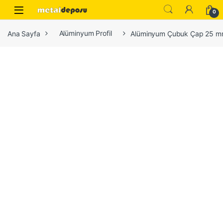
Skip to navigation
Skip to content
0
Ana Sayfa
Alüminyum Profil
Alüminyum Çubuk Çap 25 