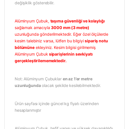
değişiklik gösterebilir.
Alüminyum Çubuk,
taşıma güvenliği ve kolaylığı
sağlamak amacıyla
3000 mm (3 metre)
uzunluğunda gönderilmektedir. Eğer özel ölçülerde
kesim talebiniz varsa, lütfen bu bilgiyi
sipariş notu
bölümüne
ekleyiniz. Kesim bilgisi girilmemiş
Alüminyum Çubuk
siparişlerinin sevkiyatı
gerçekleştirilememektedir.
Not: Alüminyum Çubuklar
en az 1’er metre
uzunluğunda
olacak şekilde kesilebilmektedir.
Ürün sayfası içinde güncel kg fiyatı üzerinden
hesaplanmıştır
Alüminyum Çubuk, hafif yapısı ve yüksek dayanıklılığı