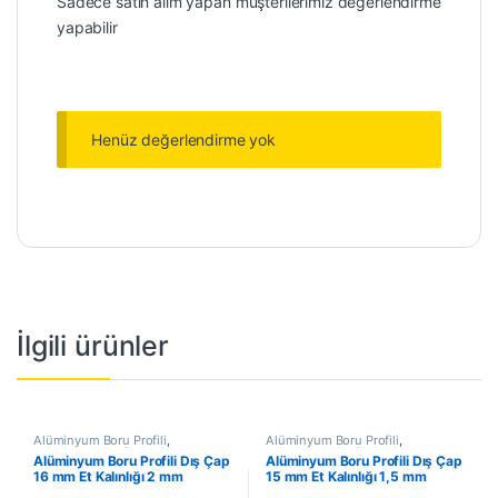
Sadece satın alım yapan müşterilerimiz değerlendirme
yapabilir
Henüz değerlendirme yok
İlgili ürünler
Alüminyum Boru Profili
,
Alüminyum Boru Profili
,
Alüminyum Profil
,
En Çok
Alüminyum Profil
,
En Çok
Alüminyum Boru Profili Dış Çap
Alüminyum Boru Profili Dış Çap
Satanlar
,
İndirimli Ürünler
Satanlar
,
İndirimli Ürünler
16 mm Et Kalınlığı 2 mm
15 mm Et Kalınlığı 1,5 mm