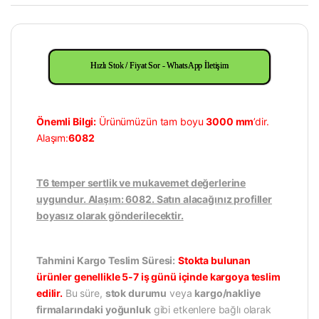
Hızlı Stok / Fiyat Sor - WhatsApp İletişim
Önemli Bilgi:
Ürünümüzün tam boyu
3000 mm
’dir.
Alaşım:
6082
T6 temper sertlik ve mukavemet değerlerine
uygundur. Alaşım: 6082. Satın alacağınız profiller
boyasız olarak gönderilecektir.
Tahmini Kargo Teslim Süresi:
Stokta bulunan
ürünler genellikle 5-7 iş günü içinde kargoya teslim
edilir.
Bu süre,
stok durumu
veya
kargo/nakliye
firmalarındaki yoğunluk
gibi etkenlere bağlı olarak