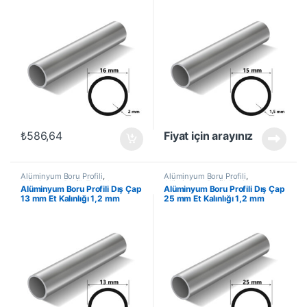
₺
586,64
Fiyat için arayınız
Alüminyum Boru Profili
,
Alüminyum Boru Profili
,
Alüminyum Profil
,
En Çok
Alüminyum Profil
,
En Çok
Alüminyum Boru Profili Dış Çap
Alüminyum Boru Profili Dış Çap
Satanlar
,
İndirimli Ürünler
Satanlar
,
İndirimli Ürünler
13 mm Et Kalınlığı 1,2 mm
25 mm Et Kalınlığı 1,2 mm