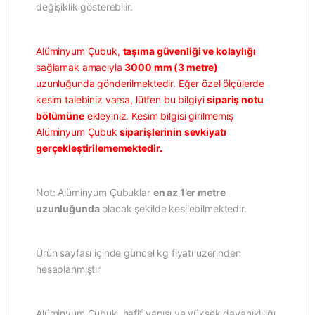
değişiklik gösterebilir.
Alüminyum Çubuk,
taşıma güvenliği ve kolaylığı
sağlamak amacıyla
3000 mm (3 metre)
uzunluğunda gönderilmektedir. Eğer özel ölçülerde
kesim talebiniz varsa, lütfen bu bilgiyi
sipariş notu
bölümüne
ekleyiniz. Kesim bilgisi girilmemiş
Alüminyum Çubuk
siparişlerinin sevkiyatı
gerçekleştirilememektedir.
Not: Alüminyum Çubuklar
en az 1’er metre
uzunluğunda
olacak şekilde kesilebilmektedir.
Ürün sayfası içinde güncel kg fiyatı üzerinden
hesaplanmıştır
Alüminyum Çubuk, hafif yapısı ve yüksek dayanıklılığı