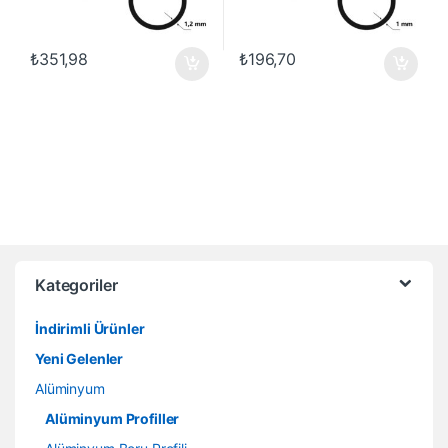
₺
351,98
₺
196,70
Kategoriler
İndirimli Ürünler
Yeni Gelenler
Alüminyum
Alüminyum Profiller