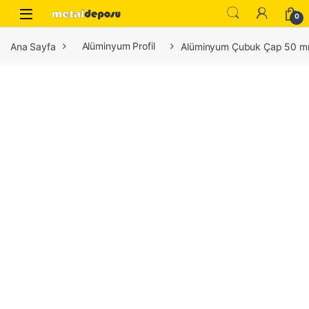
Skip to navigation
Skip to content
0
Ana Sayfa
Alüminyum Profil
Alüminyum Çubuk Çap 50 