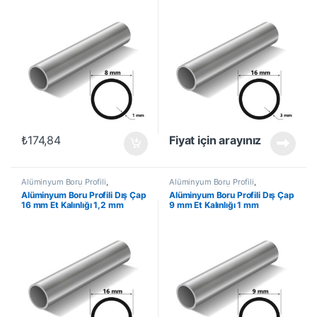
₺
174,84
Fiyat için arayınız
Alüminyum Boru Profili
,
Alüminyum Boru Profili
,
Alüminyum Profil
,
En Çok
Alüminyum Profil
,
En Çok
Alüminyum Boru Profili Dış Çap
Alüminyum Boru Profili Dış Çap
Satanlar
,
İndirimli Ürünler
Satanlar
,
İndirimli Ürünler
16 mm Et Kalınlığı 1,2 mm
9 mm Et Kalınlığı 1 mm