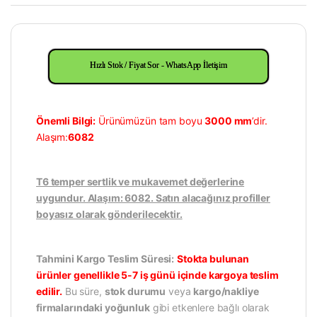
Hızlı Stok / Fiyat Sor - WhatsApp İletişim
Önemli Bilgi:
Ürünümüzün tam boyu
3000 mm
’dir.
Alaşım:
6082
T6 temper sertlik ve mukavemet değerlerine
uygundur. Alaşım: 6082. Satın alacağınız profiller
boyasız olarak gönderilecektir.
Tahmini Kargo Teslim Süresi:
Stokta bulunan
ürünler genellikle 5-7 iş günü içinde kargoya teslim
edilir.
Bu süre,
stok durumu
veya
kargo/nakliye
firmalarındaki yoğunluk
gibi etkenlere bağlı olarak