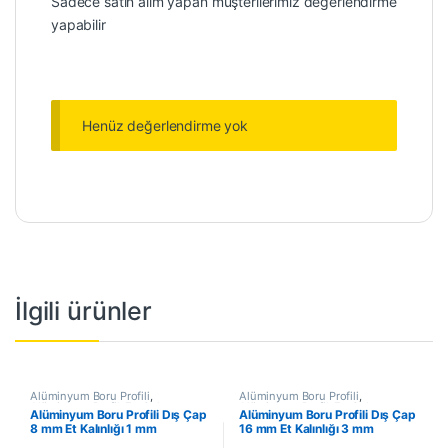
Sadece satın alım yapan müşterilerimiz değerlendirme
yapabilir
Henüz değerlendirme yok
İlgili ürünler
Alüminyum Boru Profili
,
Alüminyum Boru Profili
,
Alüminyum Profil
,
En Çok
Alüminyum Profil
,
En Çok
Alüminyum Boru Profili Dış Çap
Alüminyum Boru Profili Dış Çap
Satanlar
,
İndirimli Ürünler
Satanlar
,
İndirimli Ürünler
8 mm Et Kalınlığı 1 mm
16 mm Et Kalınlığı 3 mm