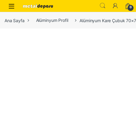
Skip to navigation
Skip to content
0
Ana Sayfa
Alüminyum Profil
Alüminyum Kare Çubuk 70×