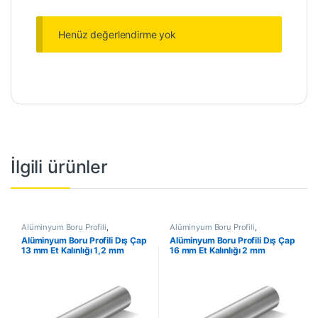
Henüz değerlendirme yok
İlgili ürünler
Alüminyum Boru Profili
,
Alüminyum Boru Profili
,
Alüminyum Profil
,
En Çok
Alüminyum Profil
,
En Çok
Alüminyum Boru Profili Dış Çap
Alüminyum Boru Profili Dış Çap
Satanlar
,
İndirimli Ürünler
Satanlar
,
İndirimli Ürünler
13 mm Et Kalınlığı 1,2 mm
16 mm Et Kalınlığı 2 mm