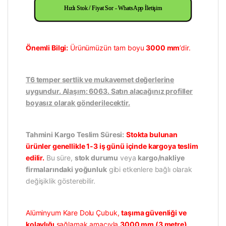
Hızlı Stok / Fiyat Sor - WhatsApp İletişim
Önemli Bilgi:
Ürünümüzün tam boyu
3000 mm
’dir.
T6 temper sertlik ve mukavemet değerlerine
uygundur. Alaşım: 6063. Satın alacağınız profiller
boyasız olarak gönderilecektir.
Tahmini Kargo Teslim Süresi:
Stokta bulunan
ürünler genellikle 1-3 iş günü içinde kargoya teslim
edilir.
Bu süre,
stok durumu
veya
kargo/nakliye
firmalarındaki yoğunluk
gibi etkenlere bağlı olarak
değişiklik gösterebilir.
Alüminyum Kare Dolu Çubuk,
taşıma güvenliği ve
kolaylığı
sağlamak amacıyla
3000 mm (3 metre)