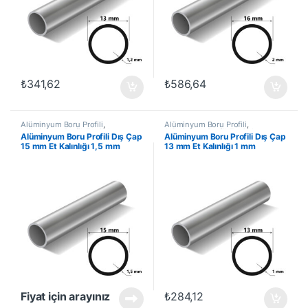
₺
341,62
₺
586,64
Alüminyum Boru Profili
,
Alüminyum Boru Profili
,
Alüminyum Profil
,
En Çok
Alüminyum Profil
,
En Çok
Alüminyum Boru Profili Dış Çap
Alüminyum Boru Profili Dış Çap
Satanlar
,
İndirimli Ürünler
Satanlar
,
İndirimli Ürünler
15 mm Et Kalınlığı 1,5 mm
13 mm Et Kalınlığı 1 mm
Fiyat için arayınız
₺
284,12