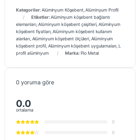
Kategoriler:
Alüminyum Köşebent
,
Alüminyum Profil
Etiketler:
Alüminyum köşebent bağlantı
elemanları
,
Alüminyum köşebent çeşitleri
,
Alüminyum
köşebent fiyatları
,
Alüminyum köşebent kullanım
alanları
,
Alüminyum köşebent ölçüleri
,
Alüminyum
köşebent profil
,
Alüminyum köşebent uygulamaları
,
L
profil alüminyum
Marka:
Pio Metal
0 yoruma göre
0.0
ortalama
0
0