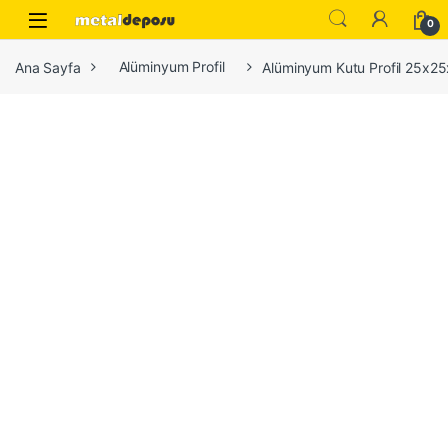
Skip to navigation
Skip to content
0
Ana Sayfa
Alüminyum Profil
Alüminyum Kutu Profil 25x