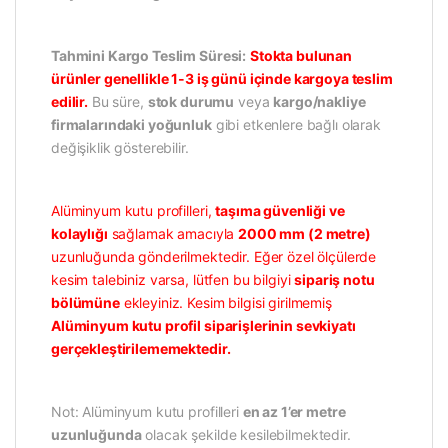
Tahmini Kargo Teslim Süresi:
Stokta bulunan
ürünler genellikle 1-3 iş günü içinde kargoya teslim
edilir.
Bu süre,
stok durumu
veya
kargo/nakliye
firmalarındaki yoğunluk
gibi etkenlere bağlı olarak
değişiklik gösterebilir.
Alüminyum kutu profilleri,
taşıma güvenliği ve
kolaylığı
sağlamak amacıyla
2000 mm (2 metre)
uzunluğunda gönderilmektedir. Eğer özel ölçülerde
kesim talebiniz varsa, lütfen bu bilgiyi
sipariş notu
bölümüne
ekleyiniz. Kesim bilgisi girilmemiş
Alüminyum kutu profil siparişlerinin sevkiyatı
gerçekleştirilememektedir.
Not: Alüminyum kutu profilleri
en az 1’er metre
uzunluğunda
olacak şekilde kesilebilmektedir.