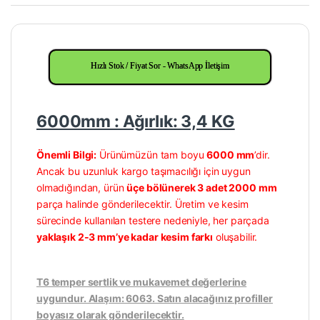
Hızlı Stok / Fiyat Sor - WhatsApp İletişim
6000mm : Ağırlık: 3,4 KG
Önemli Bilgi:
Ürünümüzün tam boyu
6000 mm
’dir.
Ancak bu uzunluk kargo taşımacılığı için uygun
olmadığından, ürün
üçe bölünerek 3 adet 2000 mm
parça halinde gönderilecektir. Üretim ve kesim
sürecinde kullanılan testere nedeniyle, her parçada
yaklaşık 2-3 mm’ye kadar kesim farkı
oluşabilir.
T6 temper sertlik ve mukavemet değerlerine
uygundur. Alaşım: 6063. Satın alacağınız profiller
boyasız olarak gönderilecektir.