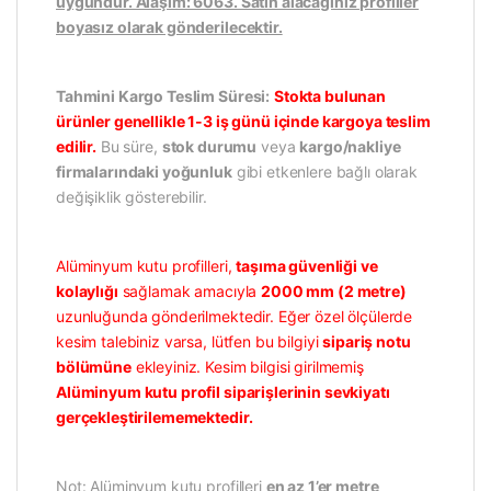
uygundur. Alaşım: 6063. Satın alacağınız profiller
boyasız olarak gönderilecektir.
Tahmini Kargo Teslim Süresi:
Stokta bulunan
ürünler genellikle 1-3 iş günü içinde kargoya teslim
edilir.
Bu süre,
stok durumu
veya
kargo/nakliye
firmalarındaki yoğunluk
gibi etkenlere bağlı olarak
değişiklik gösterebilir.
Alüminyum kutu profilleri,
taşıma güvenliği ve
kolaylığı
sağlamak amacıyla
2000 mm (2 metre)
uzunluğunda gönderilmektedir. Eğer özel ölçülerde
kesim talebiniz varsa, lütfen bu bilgiyi
sipariş notu
bölümüne
ekleyiniz. Kesim bilgisi girilmemiş
Alüminyum kutu profil siparişlerinin sevkiyatı
gerçekleştirilememektedir.
Not: Alüminyum kutu profilleri
en az 1’er metre