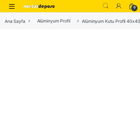
Skip to navigation
Skip to content
0
Ana Sayfa
Alüminyum Profil
Alüminyum Kutu Profil 40x