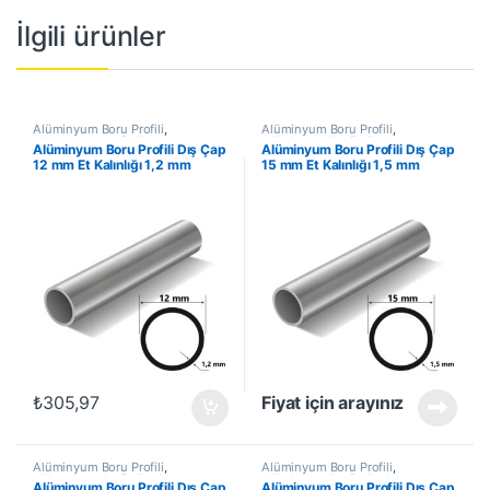
İlgili ürünler
Alüminyum Boru Profili
,
Alüminyum Boru Profili
,
Alüminyum Profil
,
En Çok
Alüminyum Profil
,
En Çok
Alüminyum Boru Profili Dış Çap
Alüminyum Boru Profili Dış Çap
Satanlar
,
İndirimli Ürünler
Satanlar
,
İndirimli Ürünler
12 mm Et Kalınlığı 1,2 mm
15 mm Et Kalınlığı 1,5 mm
₺
305,97
Fiyat için arayınız
Alüminyum Boru Profili
,
Alüminyum Boru Profili
,
Alüminyum Profil
,
En Çok
Alüminyum Profil
,
En Çok
Alüminyum Boru Profili Dış Çap
Alüminyum Boru Profili Dış Çap