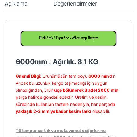
Açıklama
Değerlendirmeler
Hızlı Stok / Fiyat Sor - WhatsApp İletişim
6000mm : Ağırlık: 8,1 KG
Önemli Bilgi:
Ürünümüzün tam boyu
6000 mm
’dir.
Ancak bu uzunluk kargo taşımacılığı için uygun
olmadığından, ürün
üçe bölünerek 3 adet 2000 mm
parça halinde gönderilecektir. Üretim ve kesim
sürecinde kullanılan testere nedeniyle, her parçada
yaklaşık 2-3 mm’ye kadar kesim farkı
oluşabilir.
T6 temper sertlik ve mukavemet değerlerine