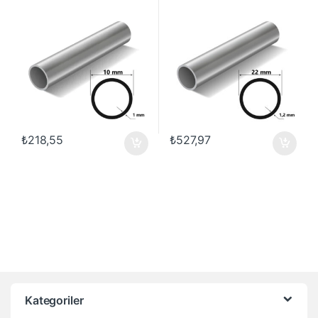
₺
218,55
₺
527,97
Kategoriler