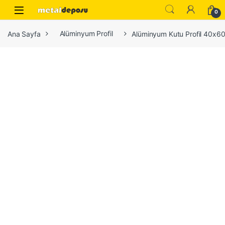
Skip to navigation
Skip to content
0
Ana Sayfa
Alüminyum Profil
Alüminyum Kutu Profil 40x