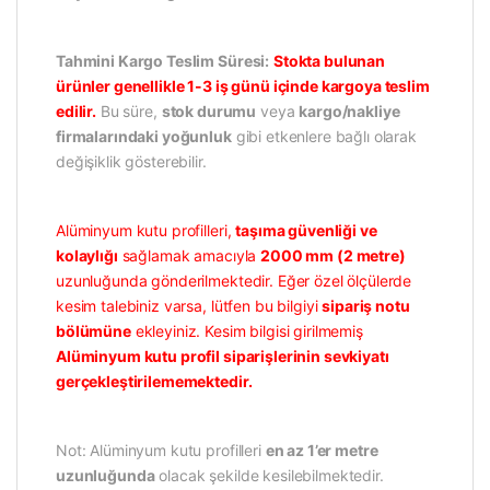
Tahmini Kargo Teslim Süresi:
Stokta bulunan
ürünler genellikle 1-3 iş günü içinde kargoya teslim
edilir.
Bu süre,
stok durumu
veya
kargo/nakliye
firmalarındaki yoğunluk
gibi etkenlere bağlı olarak
değişiklik gösterebilir.
Alüminyum kutu profilleri,
taşıma güvenliği ve
kolaylığı
sağlamak amacıyla
2000 mm (2 metre)
uzunluğunda gönderilmektedir. Eğer özel ölçülerde
kesim talebiniz varsa, lütfen bu bilgiyi
sipariş notu
bölümüne
ekleyiniz. Kesim bilgisi girilmemiş
Alüminyum kutu profil siparişlerinin sevkiyatı
gerçekleştirilememektedir.
Not: Alüminyum kutu profilleri
en az 1’er metre
uzunluğunda
olacak şekilde kesilebilmektedir.