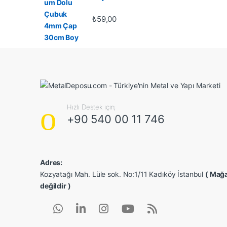
₺
59,00
Hızlı Destek için;
+90 540 00 11 746
Adres:
Kozyatağı Mah. Lüle sok. No:1/11 Kadıköy İstanbul
( Mağa
değildir )