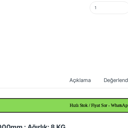
Alüminyum Kutu Pr
Açıklama
Değerlend
Hızlı Stok / Fiyat Sor - WhatsAp
00mm : Ağırlık: 8 KG