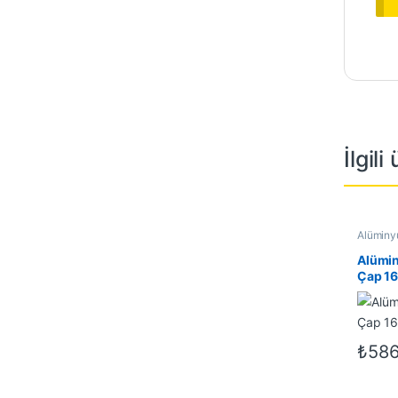
İlgili
Alüminyu
Alüminyu
İndirimli
Alümin
Çap 16
mm
₺
586