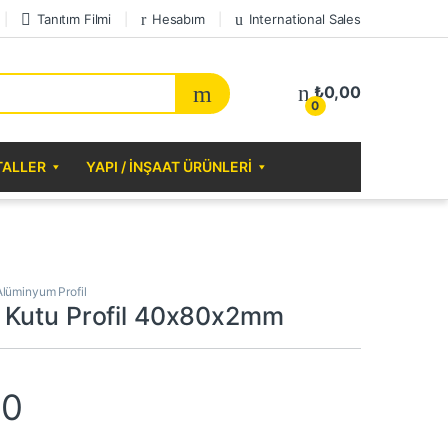
Tanıtım Filmi
Hesabım
International Sales
₺
0,00
0
TALLER
YAPI / İNŞAAT ÜRÜNLERI
Alüminyum Profil
 Kutu Profil 40x80x2mm
70