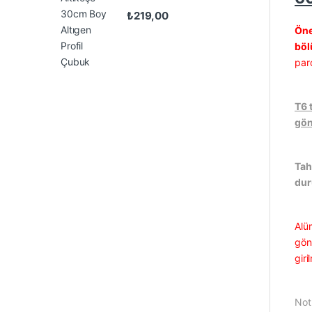
₺
219,00
Öne
böl
par
T6 
gön
Tah
du
Alü
gönd
gir
Not