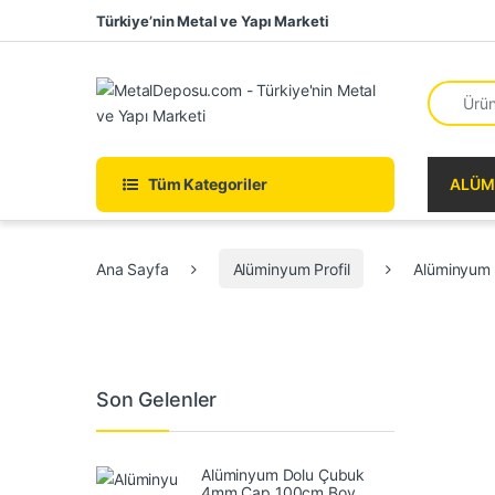
Skip to navigation
Skip to content
Türkiye’nin Metal ve Yapı Marketi
Search fo
Tüm Kategoriler
ALÜM
Ana Sayfa
Alüminyum Profil
Alüminyum 
Son Gelenler
Alüminyum Dolu Çubuk
4mm Çap 100cm Boy