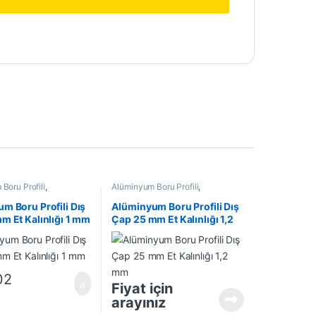
Boru Profili
,
Alüminyum Boru Profili
,
Profil
,
En Çok Satanlar
,
Alüminyum Profil
,
En Çok Satanlar
,
rünler
İndirimli Ürünler
m Boru Profili Dış
Alüminyum Boru Profili Dış
m Et Kalınlığı 1 mm
Çap 25 mm Et Kalınlığı 1,2
mm
02
Fiyat için
arayınız