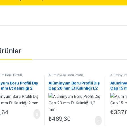
 ürünler
m Boru Profili
,
Alüminyum Boru Profili
,
Alüminyum 
m Profil
,
En Çok Satanlar
,
Alüminyum Profil
,
En Çok Satanlar
,
Alüminyum 
 Ürünler
İndirimli Ürünler
İndirimli Ü
yum Boru Profili Dış
Alüminyum Boru Profili Dış
Alüminyu
 mm Et Kalınlığı 2
Çap 20 mm Et Kalınlığı 1,2
Çap 15 m
mm
,64
₺
337,
₺
469,30