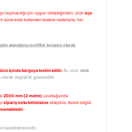
go taşımacılığı için uygun olmadığından, ürün
üçe
m sürecinde kullanılan testere nedeniyle, her
ın alacağınız profiller boyasız olarak
ünü içinde kargoya teslim edilir.
Bu süre,
stok
 olarak değişiklik gösterebilir.
la
2000 mm (2 metre)
uzunluğunda
yi
sipariş notu bölümüne
ekleyiniz. Kesim bilgisi
lememektedir.
e kesilebilmektedir.