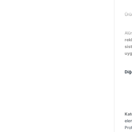
Ürü
Alüm
rek
sis
uyg
Diğ
Kat
ele
Prof