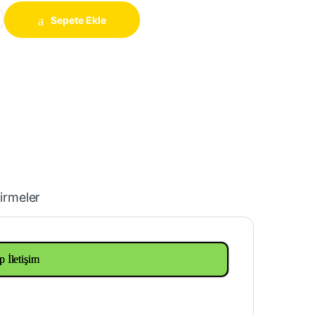
ofil 40x80x2mm quantity
Sepete Ekle
irmeler
p İletişim