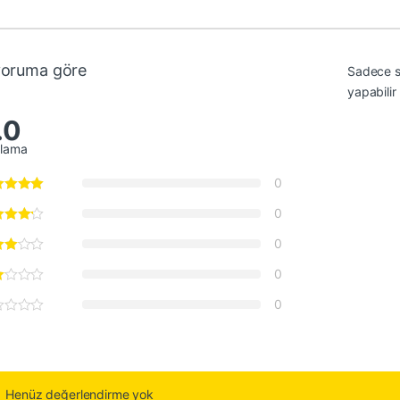
yoruma göre
Sadece s
yapabilir
.0
alama
0
0
0
0
0
Henüz değerlendirme yok