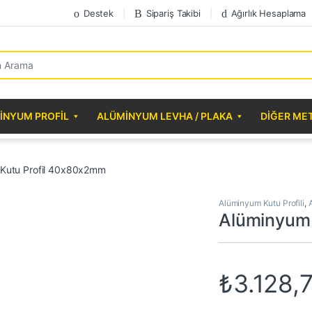
Destek
Sipariş Takibi
Ağırlık Hesaplama
r:
INYUM PROFIL
ALÜMINYUM LEVHA / PLAKA
DIĞER ME
Kutu Profil 40x80x2mm
Alüminyum Kutu Profili
,
Alüminyum
₺
3.128,