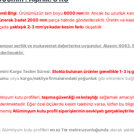
mli Bilgi:
Ürünümüzün tam boyu
6000 mm
’dir. Ancak bu uzunluk kar
ünerek 3 adet 2000 mm
parça halinde gönderilecektir. Üretim ve kesi
çada
yaklaşık 2-3 mm’ye kadar kesim farkı
oluşabilir.
temper sertlik ve mukavemet değerlerine uygundur. Alaşım: 6063. Sat
derilecektir.
mini Kargo Teslim Süresi:
Stokta bulunan ürünler genellikle 1-3 iş g
rumu
veya
kargo/nakliye firmalarındaki yoğunluk
gibi etkenlere bağlı
minyum kutu profilleri,
taşıma güvenliği ve kolaylığı
sağlamak amacıy
erilmektedir. Eğer özel ölçülerde kesim talebiniz varsa, lütfen bu bilgi
ilmemiş
Alüminyum kutu profil siparişlerinin sevkiyatı gerçekleştiri
: Alüminyum kutu profilleri
en az 1’er metre uzunluğunda
olacak şekild