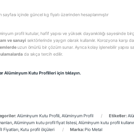
n sayfası içinde güncel kg fiyatı üzerinden hesaplanmıştır
inyum profil kutular, hafif yapısı ve yüksek dayanıklılığı sayesinde birç
lam ve sanayi
sektörlerinde yaygın olarak kullanılır. Korozyona karşı da
temlerde
uzun ömürlü bir çözüm sunar. Ayrıca kolay işlenebilir yapısı 
ulamalarda
da sıkça tercih edilir.
er Alüminyum Kutu Profilleri için tıklayın.
egoriler:
Alüminyum Kutu Profili
,
Alüminyum Profil
Etiketler:
Alü
manları
,
Alüminyum kutu profil fiyat listesi
,
Alüminyum kutu profil kullanı
il Fiyatları
,
Kutu profil ölçüleri
Marka:
Pio Metal