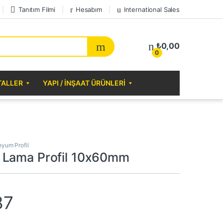
Tanıtım Filmi
Hesabım
International Sales
₺
0,00
0
TALLER
YAPI / İNŞAAT ÜRÜNLERI
nyum Profil
 Lama Profil 10x60mm
87