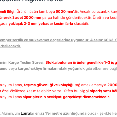
mli Bilgi:
Ürünümüzün tam boyu
6000 mm
’dir. Ancak bu uzunluk kar
ünerek 3 adet 2000 mm
parça halinde gönderilecektir. Üretim ve kesi
çada
yaklaşık 2-3 mm’ye kadar kesim farkı
oluşabilir.
temper sertlik ve mukavemet değerlerine uygundur. Alaşım: 6063. Sat
derilecektir.
mini Kargo Teslim Süresi:
Stokta bulunan ürünler genellikle 1-3 iş g
rumu
veya
kargo/nakliye firmalarındaki yoğunluk
gibi etkenlere bağlı
minyum Lama,
taşıma güvenliği ve kolaylığı
sağlamak amacıyla
2000
 özel ölçülerde kesim talebiniz varsa, lütfen bu bilgiyi
sipariş notu b
minyum Lama
siparişlerinin sevkiyatı gerçekleştirilememektedir.
: Alüminyum
Lama
lar
en az 1’er metre uzunluğunda
olacak şekilde kes