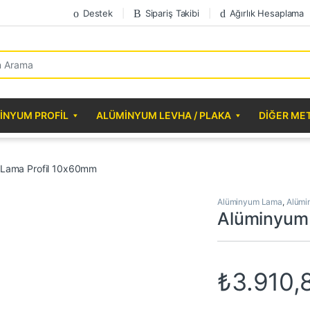
Destek
Sipariş Takibi
Ağırlık Hesaplama
r:
INYUM PROFIL
ALÜMINYUM LEVHA / PLAKA
DIĞER ME
 Lama Profil 10x60mm
Alüminyum Lama
,
Alümi
Alüminyum
₺
3.910,