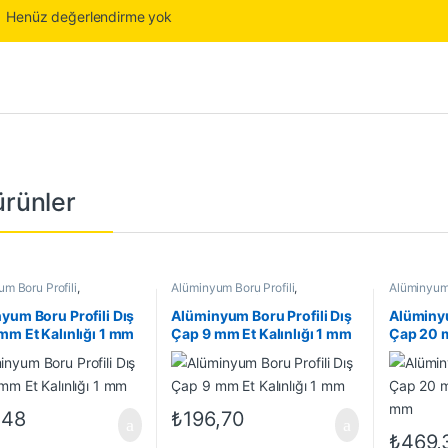
Henüz değerlendirme yok
 ürünler
m Boru Profili
,
Alüminyum Boru Profili
,
Alüminyum 
m Profil
,
En Çok Satanlar
,
Alüminyum Profil
,
En Çok Satanlar
,
Alüminyum 
 Ürünler
İndirimli Ürünler
İndirimli Ü
yum Boru Profili Dış
Alüminyum Boru Profili Dış
Alüminyu
mm Et Kalınlığı 1 mm
Çap 9 mm Et Kalınlığı 1 mm
Çap 20 m
mm
,48
₺
196,70
₺
469,