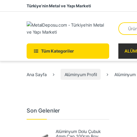
Skip to navigation
Skip to content
Türkiye’nin Metal ve Yapı Marketi
Search fo
Tüm Kategoriler
ALÜM
Ana Sayfa
Alüminyum Profil
Alüminyum
Son Gelenler
Alüminyum Dolu Çubuk
4mm Çap 100cm Boy