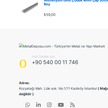
Alüminyum Dolu Çubuk 4mm Çap 30c
Boy
₺
59,00
Hızlı Destek için;
+90 540 00 11 746
Adres:
Kozyatağı Mah. Lüle sok. No:1/11 Kadıköy İstanbul
( Mağa
değildir )