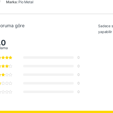
Marka:
Pio Metal
yoruma göre
Sadece s
yapabilir
.0
alama
0
0
0
0
0