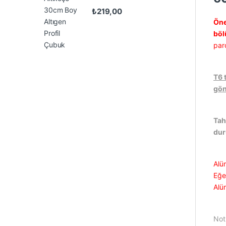
₺
219,00
Öne
böl
par
T6 
gön
Tah
du
Alü
Eğer
Alü
Not