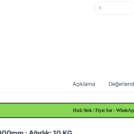
Alüminyum Lama Pr
Açıklama
Değerlend
Hızlı Stok / Fiyat Sor - WhatsAp
00mm : Ağırlık: 10 KG