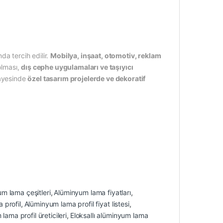
da tercih edilir.
Mobilya, inşaat, otomotiv, reklam
olması,
dış cephe uygulamaları ve taşıyıcı
sayesinde
özel tasarım projelerde ve dekoratif
m lama çeşitleri
,
Alüminyum lama fiyatları
,
 profil
,
Alüminyum lama profil fiyat listesi
,
ama profil üreticileri
,
Eloksallı alüminyum lama