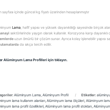
n sayfası içinde güncel kg fiyatı üzerinden hesaplanmıştır
minyum
Lama
, hafif yapısı ve yüksek dayanıklılığı sayesinde birçok alan
sanayi
sektörlerinde yaygın olarak kullanılır. Korozyona karşı dayanıklı 
temlerde
uzun ömürlü bir çözüm sunar. Ayrıca kolay işlenebilir yapısı 
ulamalarda
da sıkça tercih edilir.
er Alüminyum Lama Profilleri için tıklayın.
egoriler:
Alüminyum Lama
,
Alüminyum Profil
Etiketler:
alüminyu
minyum lama kullanım alanları
,
Alüminyum lama ölçüleri
,
Alüminyum lama
inyum lama profil özellikleri
,
Alüminyum lama profil stokları
,
Alüminyum l