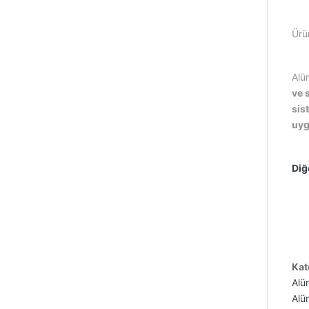
Ürü
Alü
ve 
sis
uyg
Diğ
Kat
Alü
Alüm