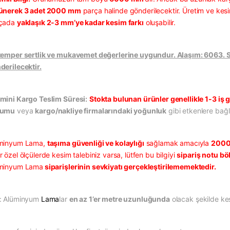
ünerek 3 adet 2000 mm
parça halinde gönderilecektir. Üretim ve kesi
çada
yaklaşık 2-3 mm’ye kadar kesim farkı
oluşabilir.
temper sertlik ve mukavemet değerlerine uygundur. Alaşım: 6063. Sat
derilecektir.
mini Kargo Teslim Süresi:
Stokta bulunan ürünler genellikle 1-3 iş g
rumu
veya
kargo/nakliye firmalarındaki yoğunluk
gibi etkenlere bağlı
minyum Lama,
taşıma güvenliği ve kolaylığı
sağlamak amacıyla
2000
 özel ölçülerde kesim talebiniz varsa, lütfen bu bilgiyi
sipariş notu b
minyum Lama
siparişlerinin sevkiyatı gerçekleştirilememektedir.
: Alüminyum
Lama
lar
en az 1’er metre uzunluğunda
olacak şekilde kes