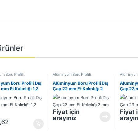
 ürünler
m Boru Profili
,
Alüminyum Boru Profili
,
Alüminyum 
m Profil
,
En Çok Satanlar
,
Alüminyum Profil
,
En Çok Satanlar
,
Alüminyum 
 Ürünler
İndirimli Ürünler
İndirimli Ü
yum Boru Profili Dış
Alüminyum Boru Profili Dış
Alüminyu
mm Et Kalınlığı 1,2
Çap 22 mm Et Kalınlığı 2
Çap 23 m
mm
mm
Fiyat için
Fiyat 
arayınız
arayın
,62