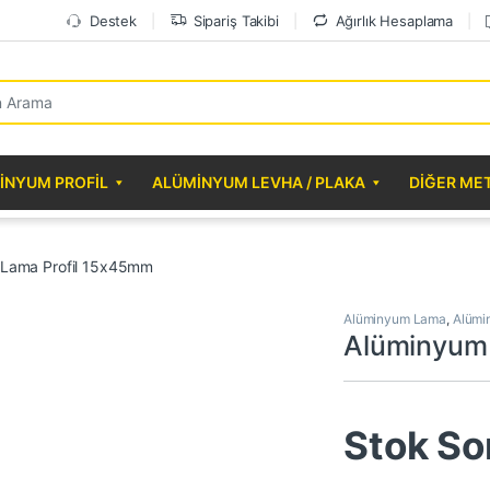
Destek
Sipariş Takibi
Ağırlık Hesaplama
r:
INYUM PROFIL
ALÜMINYUM LEVHA / PLAKA
DIĞER ME
 Lama Profil 15x45mm
Alüminyum Lama
,
Alümi
Alüminyum
Stok So