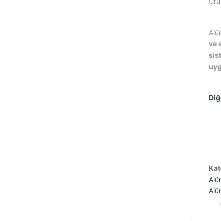
Ürü
Alü
ve 
sis
uyg
Diğ
Kat
Alü
Alüm