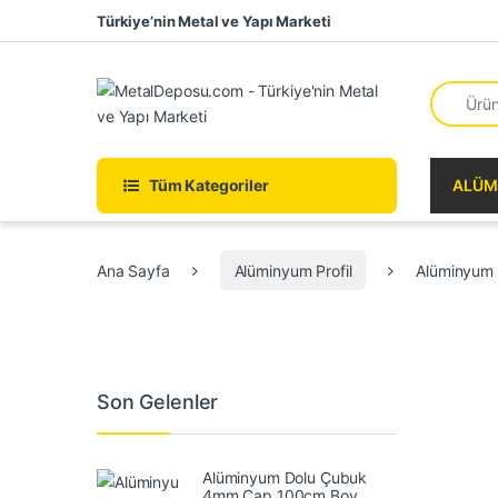
Skip to navigation
Skip to content
Türkiye’nin Metal ve Yapı Marketi
Search fo
Tüm Kategoriler
ALÜM
Ana Sayfa
Alüminyum Profil
Alüminyum
Son Gelenler
Alüminyum Dolu Çubuk
4mm Çap 100cm Boy