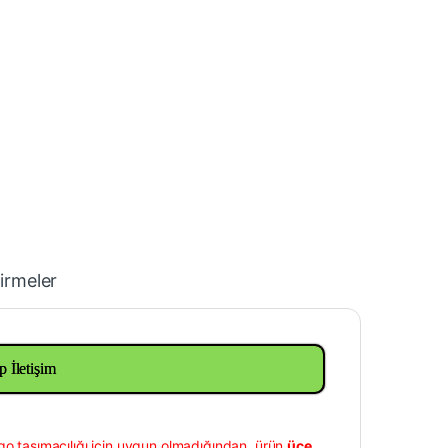
irmeler
p İletişim
go taşımacılığı için uygun olmadığından, ürün
üçe