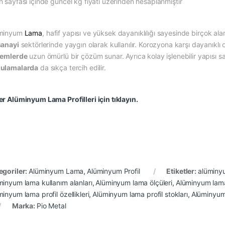
n sayfası içinde güncel kg fiyatı üzerinden hesaplanmıştır
minyum
Lama
, hafif yapısı ve yüksek dayanıklılığı sayesinde birçok alan
sanayi
sektörlerinde yaygın olarak kullanılır. Korozyona karşı dayanıklı 
temlerde
uzun ömürlü bir çözüm sunar. Ayrıca kolay işlenebilir yapısı 
ulamalarda
da sıkça tercih edilir.
er Alüminyum Lama Profilleri için tıklayın.
egoriler:
Alüminyum Lama
,
Alüminyum Profil
Etiketler:
alüminyu
minyum lama kullanım alanları
,
Alüminyum lama ölçüleri
,
Alüminyum lama
inyum lama profil özellikleri
,
Alüminyum lama profil stokları
,
Alüminyum l
Marka:
Pio Metal