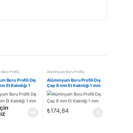
Boru Profili
,
Alüminyum Boru Profili
,
Profil
,
En Çok Satanlar
,
Alüminyum Profil
,
En Çok Satanlar
,
rünler
İndirimli Ürünler
m Boru Profili Dış
Alüminyum Boru Profili Dış
m Et Kalınlığı 1
Çap 8 mm Et Kalınlığı 1 mm
için
₺
174,84
ız