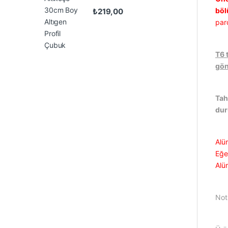
böl
₺
219,00
par
T6 
gön
Tah
du
Alü
Eğer
Alü
Not