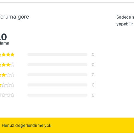
yoruma göre
Sadece s
yapabilir
.0
alama
0
0
0
0
0
Henüz değerlendirme yok