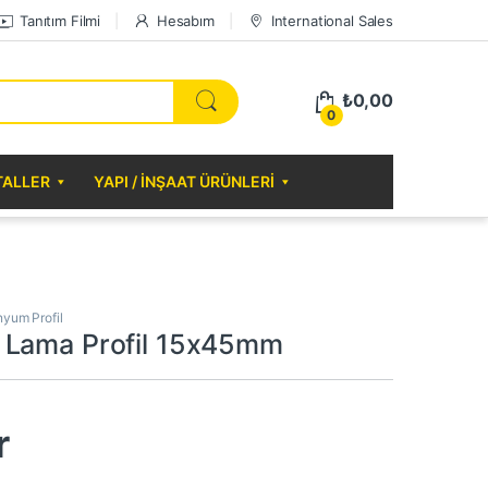
Tanıtım Filmi
Hesabım
International Sales
₺
0,00
0
TALLER
YAPI / İNŞAAT ÜRÜNLERI
nyum Profil
 Lama Profil 15x45mm
r