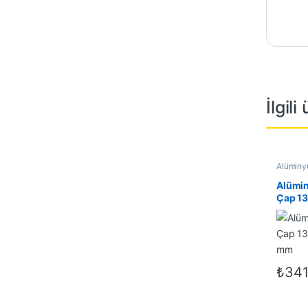
İlgili
Alüminyu
Alüminyu
İndirimli
Alümin
Çap 13 
mm
₺
341