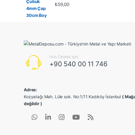
₺
59,00
Hızlı Destek için;
+90 540 00 11 746
Adres:
Kozyatağı Mah. Lüle sok. No:1/11 Kadıköy İstanbul
( Mağa
değildir )