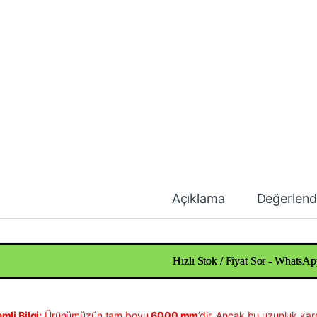
Açıklama
Değerlend
Hızlı Stok / Fiyat Sor - WhatsAp
mli Bilgi:
Ürünümüzün tam boyu
6000 mm
’dir. Ancak bu uzunluk kar