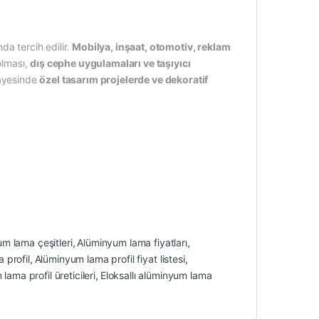
da tercih edilir.
Mobilya, inşaat, otomotiv, reklam
olması,
dış cephe uygulamaları ve taşıyıcı
sayesinde
özel tasarım projelerde ve dekoratif
m lama çeşitleri
,
Alüminyum lama fiyatları
,
 profil
,
Alüminyum lama profil fiyat listesi
,
ama profil üreticileri
,
Eloksallı alüminyum lama