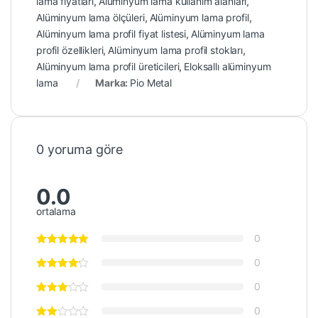
lama fiyatları
,
Alüminyum lama kullanım alanları
,
Alüminyum lama ölçüleri
,
Alüminyum lama profil
,
Alüminyum lama profil fiyat listesi
,
Alüminyum lama
profil özellikleri
,
Alüminyum lama profil stokları
,
Alüminyum lama profil üreticileri
,
Eloksallı alüminyum
lama
Marka:
Pio Metal
0 yoruma göre
0.0
ortalama
0
0
0
0