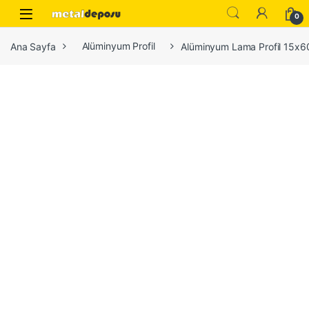
Skip to navigation
Skip to content
0
Ana Sayfa
Alüminyum Profil
Alüminyum Lama Profil 15x