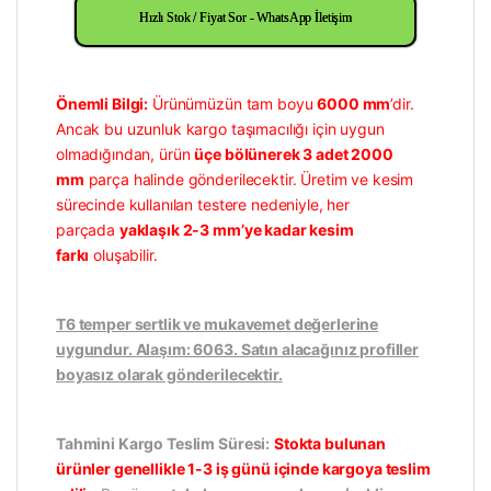
Hızlı Stok / Fiyat Sor - WhatsApp İletişim
Önemli Bilgi:
Ürünümüzün tam boyu
6000 mm
’dir.
Ancak bu uzunluk kargo taşımacılığı için uygun
olmadığından, ürün
üçe bölünerek 3 adet 2000
mm
parça halinde gönderilecektir. Üretim ve kesim
sürecinde kullanılan testere nedeniyle, her
parçada
yaklaşık 2-3 mm’ye kadar kesim
farkı
oluşabilir.
T6 temper sertlik ve mukavemet değerlerine
uygundur. Alaşım: 6063. Satın alacağınız profiller
boyasız olarak gönderilecektir.
Tahmini Kargo Teslim Süresi:
Stokta bulunan
ürünler genellikle 1-3 iş günü içinde kargoya teslim