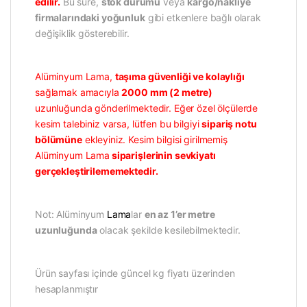
edilir.
Bu süre,
stok durumu
veya
kargo/nakliye
firmalarındaki yoğunluk
gibi etkenlere bağlı olarak
değişiklik gösterebilir.
Alüminyum Lama,
taşıma güvenliği ve kolaylığı
sağlamak amacıyla
2000 mm (2 metre)
uzunluğunda gönderilmektedir. Eğer özel ölçülerde
kesim talebiniz varsa, lütfen bu bilgiyi
sipariş notu
bölümüne
ekleyiniz. Kesim bilgisi girilmemiş
Alüminyum Lama
siparişlerinin sevkiyatı
gerçekleştirilememektedir.
Not: Alüminyum
Lama
lar
en az 1’er metre
uzunluğunda
olacak şekilde kesilebilmektedir.
Ürün sayfası içinde güncel kg fiyatı üzerinden
hesaplanmıştır