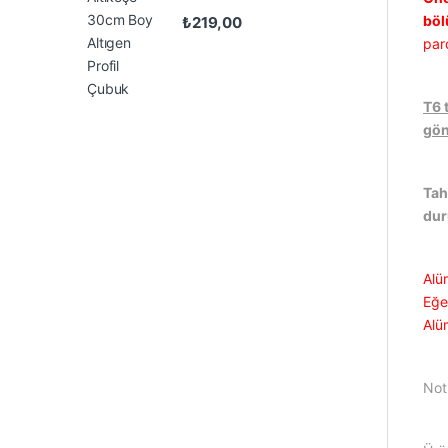
böl
₺
219,00
par
T6 
gön
Tah
du
Alü
Eğer
Alü
Not