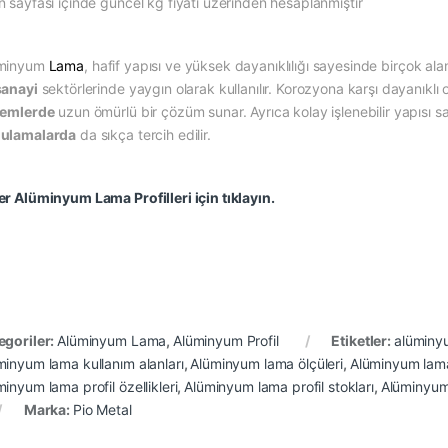
n sayfası içinde güncel kg fiyatı üzerinden hesaplanmıştır
minyum
Lama
, hafif yapısı ve yüksek dayanıklılığı sayesinde birçok alan
sanayi
sektörlerinde yaygın olarak kullanılır. Korozyona karşı dayanıklı 
temlerde
uzun ömürlü bir çözüm sunar. Ayrıca kolay işlenebilir yapısı 
ulamalarda
da sıkça tercih edilir.
er Alüminyum Lama Profilleri için tıklayın.
egoriler:
Alüminyum Lama
,
Alüminyum Profil
Etiketler:
alüminyu
minyum lama kullanım alanları
,
Alüminyum lama ölçüleri
,
Alüminyum lama
inyum lama profil özellikleri
,
Alüminyum lama profil stokları
,
Alüminyum l
Marka:
Pio Metal