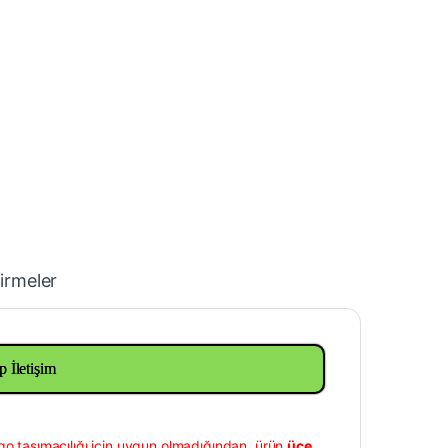
irmeler
p İletişim
go taşımacılığı için uygun olmadığından, ürün
üçe