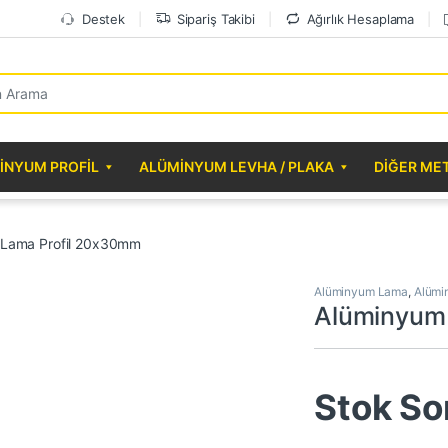
Destek
Sipariş Takibi
Ağırlık Hesaplama
r:
INYUM PROFIL
ALÜMINYUM LEVHA / PLAKA
DIĞER ME
 Lama Profil 20x30mm
Alüminyum Lama
,
Alümi
Alüminyum
Stok So