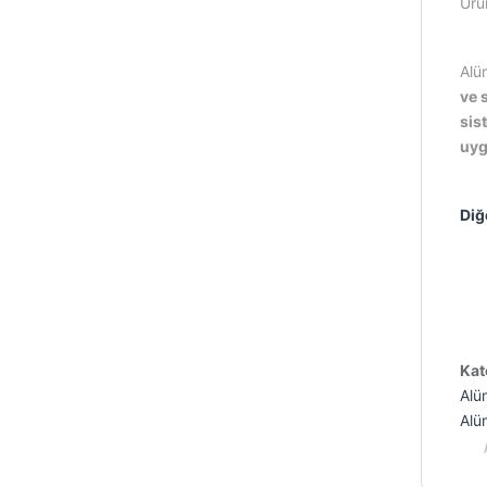
Ürü
Alü
ve 
sis
uyg
Diğ
Kat
Alü
Alüm