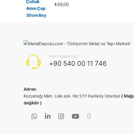
₺
59,00
Hızlı Destek için;
+90 540 00 11 746
Adres:
Kozyatağı Mah. Lüle sok. No:1/11 Kadıköy İstanbul
( Mağa
değildir )