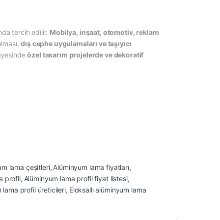
da tercih edilir.
Mobilya, inşaat, otomotiv, reklam
olması,
dış cephe uygulamaları ve taşıyıcı
sayesinde
özel tasarım projelerde ve dekoratif
m lama çeşitleri
,
Alüminyum lama fiyatları
,
 profil
,
Alüminyum lama profil fiyat listesi
,
ama profil üreticileri
,
Eloksallı alüminyum lama