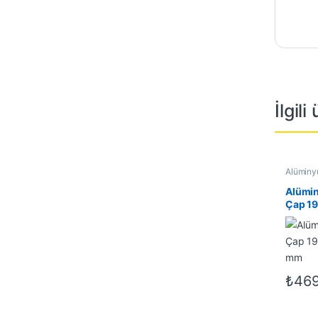
İlgili
Alüminyu
Alüminyu
İndirimli
Alümin
Çap 19 
mm
₺
469