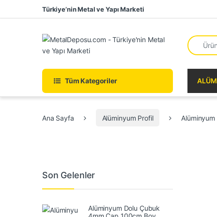
Skip to navigation
Skip to content
Türkiye’nin Metal ve Yapı Marketi
Search fo
Tüm Kategoriler
ALÜM
Ana Sayfa
Alüminyum Profil
Alüminyum
Son Gelenler
Alüminyum Dolu Çubuk
4mm Çap 100cm Boy