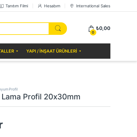
Tanıtım Filmi
Hesabım
International Sales
₺
0,00
0
TALLER
YAPI / İNŞAAT ÜRÜNLERI
nyum Profil
 Lama Profil 20x30mm
r