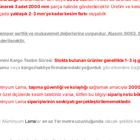
ünerek 3 adet 2000 mm
parça halinde gönderilecektir. Üretim ve kesi
çada
yaklaşık 2-3 mm’ye kadar kesim farkı
oluşabilir.
temper sertlik ve mukavemet değerlerine uygundur. Alaşım: 6063. Sat
derilecektir.
mini Kargo Teslim Süresi:
Stokta bulunan ürünler genellikle 1-3 iş g
rumu
veya
kargo/nakliye firmalarındaki yoğunluk
gibi etkenlere bağlı
minyum Lama,
taşıma güvenliği ve kolaylığı
sağlamak amacıyla
2000
 özel ölçülerde kesim talebiniz varsa, lütfen bu bilgiyi
sipariş notu b
minyum Lama
siparişlerinin sevkiyatı gerçekleştirilememektedir.
: Alüminyum
Lama
lar
en az 1’er metre uzunluğunda
olacak şekilde kes