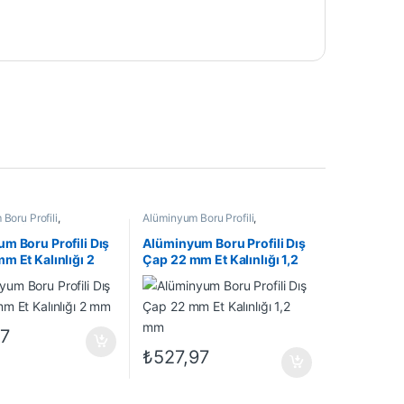
Boru Profili
,
Alüminyum Boru Profili
,
Profil
,
En Çok Satanlar
,
Alüminyum Profil
,
En Çok Satanlar
,
rünler
İndirimli Ürünler
m Boru Profili Dış
Alüminyum Boru Profili Dış
m Et Kalınlığı 2
Çap 22 mm Et Kalınlığı 1,2
mm
17
₺
527,97