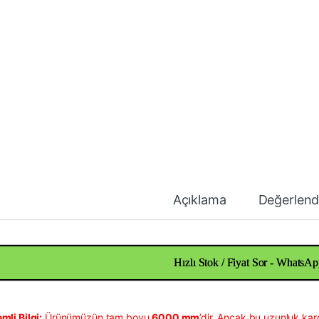
Açıklama
Değerlend
Hızlı Stok / Fiyat Sor - WhatsAp
mli Bilgi:
Ürünümüzün tam boyu
6000 mm
’dir. Ancak bu uzunluk kar