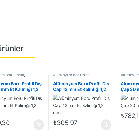
 ürünler
m Boru Profili
,
Alüminyum Boru Profili
,
Alüminyum 
m Profil
,
En Çok Satanlar
,
Alüminyum Profil
,
En Çok Satanlar
,
Alüminyum 
 Ürünler
İndirimli Ürünler
İndirimli Ü
yum Boru Profili Dış
Alüminyum Boru Profili Dış
Alüminyu
mm Et Kalınlığı 1,2
Çap 12 mm Et Kalınlığı 1,2
Çap 20 m
mm
mm
₺
782,
,30
₺
305,97