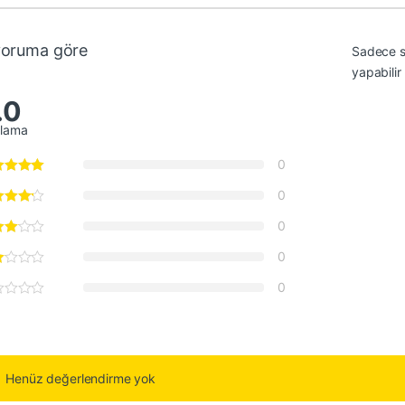
yoruma göre
Sadece s
yapabilir
.0
alama
0
0
0
0
0
Henüz değerlendirme yok