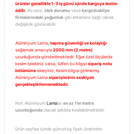
ürünler genellikle 1-3 iş günü içinde kargoya teslim
edilir.
Bu süre,
stok durumu
veya
kargo/nakliye
firmalarındaki yoğunluk
gibi etkenlere bağlı olarak
değişiklik gösterebilir.
Alüminyum Lama,
taşıma güvenliği ve kolaylığı
sağlamak amacıyla
2000 mm (2 metre)
uzunluğunda gönderilmektedir. Eğer özel ölçülerde
kesim talebiniz varsa, lütfen bu bilgiyi
sipariş notu
bölümüne
ekleyiniz. Kesim bilgisi girilmemiş
Alüminyum Lama
siparişlerinin sevkiyatı
gerçekleştirilememektedir.
Not: Alüminyum
Lama
lar
en az 1’er metre
uzunluğunda
olacak şekilde kesilebilmektedir.
Ürün sayfası içinde güncel kg fiyatı üzerinden