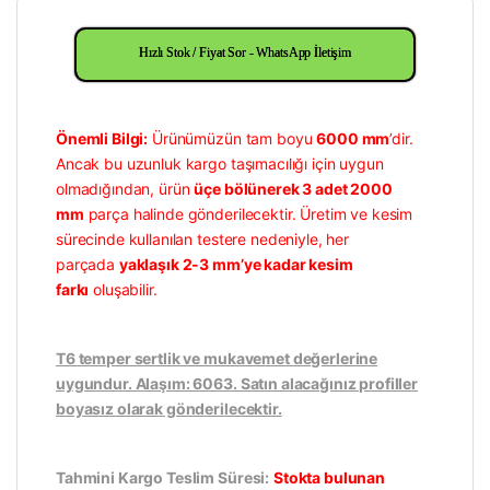
Hızlı Stok / Fiyat Sor - WhatsApp İletişim
Önemli Bilgi:
Ürünümüzün tam boyu
6000 mm
’dir.
Ancak bu uzunluk kargo taşımacılığı için uygun
olmadığından, ürün
üçe bölünerek 3 adet 2000
mm
parça halinde gönderilecektir. Üretim ve kesim
sürecinde kullanılan testere nedeniyle, her
parçada
yaklaşık 2-3 mm’ye kadar kesim
farkı
oluşabilir.
T6 temper sertlik ve mukavemet değerlerine
uygundur. Alaşım: 6063. Satın alacağınız profiller
boyasız olarak gönderilecektir.
Tahmini Kargo Teslim Süresi:
Stokta bulunan