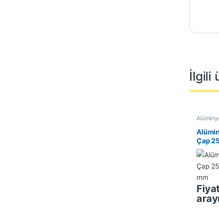
İlgili
Alüminyu
Alüminyu
İndirimli
Alümin
Çap 25
mm
Fiyat
aray