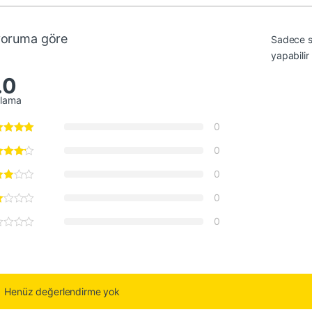
yoruma göre
Sadece s
yapabilir
.0
alama
0
0
0
0
0
Henüz değerlendirme yok