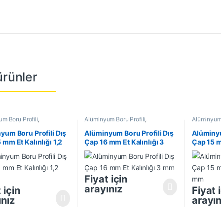
 ürünler
m Boru Profili
,
Alüminyum Boru Profili
,
Alüminyum 
m Profil
,
En Çok Satanlar
,
Alüminyum Profil
,
En Çok Satanlar
,
Alüminyum 
 Ürünler
İndirimli Ürünler
İndirimli Ü
yum Boru Profili Dış
Alüminyum Boru Profili Dış
Alüminyu
 mm Et Kalınlığı 1,2
Çap 16 mm Et Kalınlığı 3
Çap 15 mm
mm
mm
Fiyat için
arayınız
 için
Fiyat 
ınız
arayın