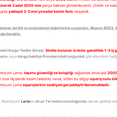
ünerek 3 adet 2000 mm
parça halinde gönderilecektir. Üretim ve kesi
çada
yaklaşık 2-3 mm’ye kadar kesim farkı
oluşabilir.
temper sertlik ve mukavemet değerlerine uygundur. Alaşım: 6063. Sat
derilecektir.
mini Kargo Teslim Süresi:
Stokta bulunan ürünler genellikle 1-3 iş g
rumu
veya
kargo/nakliye firmalarındaki yoğunluk
gibi etkenlere bağlı
minyum Lama,
taşıma güvenliği ve kolaylığı
sağlamak amacıyla
2000
 özel ölçülerde kesim talebiniz varsa, lütfen bu bilgiyi
sipariş notu b
minyum Lama
siparişlerinin sevkiyatı gerçekleştirilememektedir.
: Alüminyum
Lama
lar
en az 1’er metre uzunluğunda
olacak şekilde kes