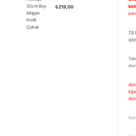
böl
₺
219,00
par
T6 
gön
Tah
du
Alü
Eğer
Alü
Not