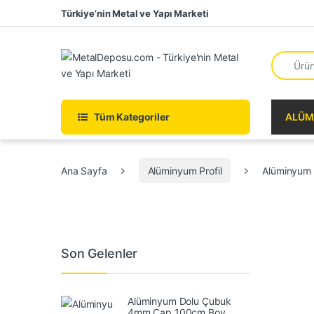
Skip to navigation
Skip to content
Türkiye’nin Metal ve Yapı Marketi
Search fo
Tüm Kategoriler
ALÜM
Ana Sayfa
Alüminyum Profil
Alüminyum 
Son Gelenler
Alüminyum Dolu Çubuk
4mm Çap 100cm Boy