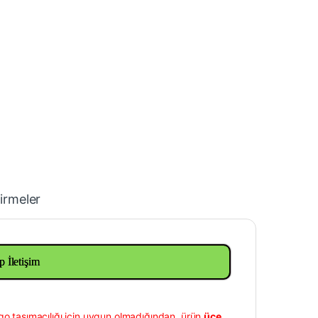
irmeler
p İletişim
go taşımacılığı için uygun olmadığından, ürün
üçe