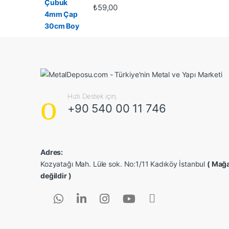
₺
59,00
Hızlı Destek için;
+90 540 00 11 746
Adres:
Kozyatağı Mah. Lüle sok. No:1/11 Kadıköy İstanbul
( Mağa
değildir )