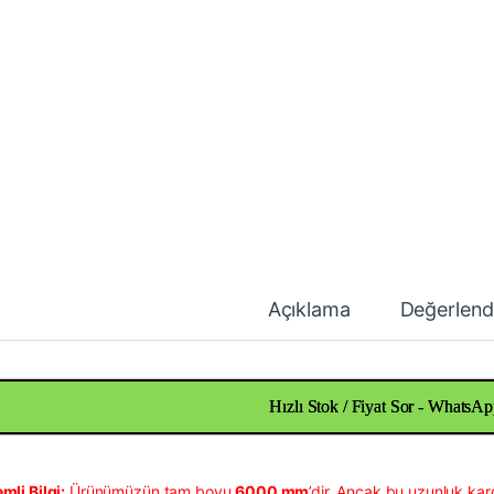
Açıklama
Değerlend
Hızlı Stok / Fiyat Sor - WhatsAp
mli Bilgi:
Ürünümüzün tam boyu
6000 mm
’dir. Ancak bu uzunluk kar