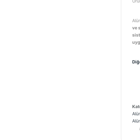
Ürü
Alü
ve 
sis
uyg
Diğ
Kat
Alü
Alüm