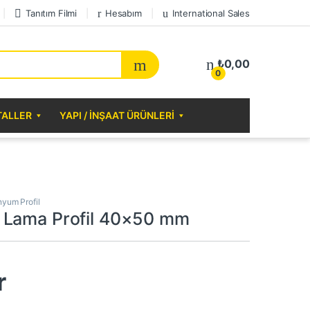
Tanıtım Filmi
Hesabım
International Sales
₺
0,00
0
TALLER
YAPI / İNŞAAT ÜRÜNLERI
nyum Profil
 Lama Profil 40×50 mm
r