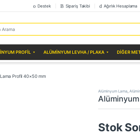
Destek
Sipariş Takibi
Ağırlık Hesaplama
r:
INYUM PROFIL
ALÜMINYUM LEVHA / PLAKA
DIĞER ME
Lama Profil 40×50 mm
Alüminyum Lama
,
Alümi
Alüminyum
Stok So