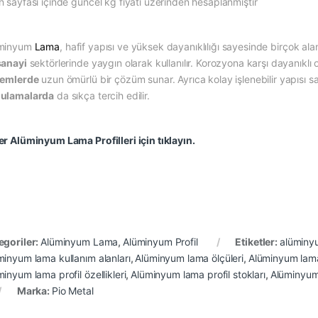
n sayfası içinde güncel kg fiyatı üzerinden hesaplanmıştır
minyum
Lama
, hafif yapısı ve yüksek dayanıklılığı sayesinde birçok alan
sanayi
sektörlerinde yaygın olarak kullanılır. Korozyona karşı dayanıklı 
temlerde
uzun ömürlü bir çözüm sunar. Ayrıca kolay işlenebilir yapısı 
ulamalarda
da sıkça tercih edilir.
er Alüminyum Lama Profilleri için tıklayın.
egoriler:
Alüminyum Lama
,
Alüminyum Profil
Etiketler:
alüminyu
minyum lama kullanım alanları
,
Alüminyum lama ölçüleri
,
Alüminyum lama
inyum lama profil özellikleri
,
Alüminyum lama profil stokları
,
Alüminyum l
Marka:
Pio Metal