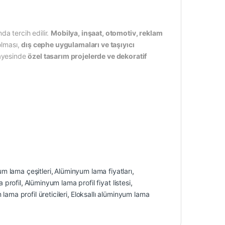
da tercih edilir.
Mobilya, inşaat, otomotiv, reklam
olması,
dış cephe uygulamaları ve taşıyıcı
sayesinde
özel tasarım projelerde ve dekoratif
m lama çeşitleri
,
Alüminyum lama fiyatları
,
 profil
,
Alüminyum lama profil fiyat listesi
,
ama profil üreticileri
,
Eloksallı alüminyum lama