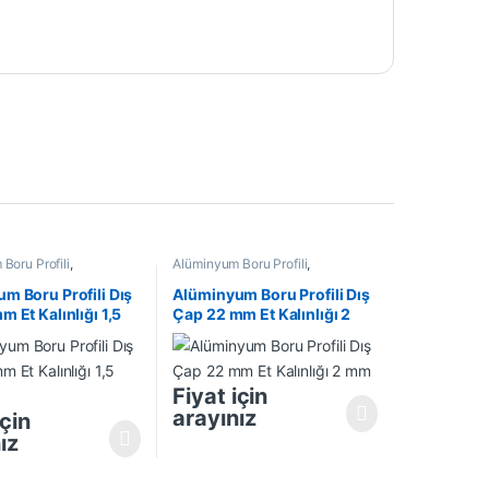
Boru Profili
,
Alüminyum Boru Profili
,
Profil
,
En Çok Satanlar
,
Alüminyum Profil
,
En Çok Satanlar
,
rünler
İndirimli Ürünler
m Boru Profili Dış
Alüminyum Boru Profili Dış
 Et Kalınlığı 1,5
Çap 22 mm Et Kalınlığı 2
mm
Fiyat için
arayınız
için
ız