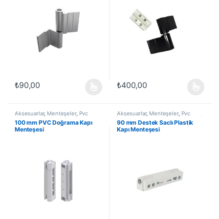
₺
90,00
₺
400,00
Bu ürünün birden fazla varyasyonu var. Seçenekler ürün sayfasında
Bu ürünün birden fazla varyasyon
Aksesuarlar
,
Menteşeler
,
Pvc
Aksesuarlar
,
Menteşeler
,
Pvc
Doğrama Kapı Menteşeleri
,
Yapı /
Doğrama Kapı Menteşeleri
,
Yapı /
100 mm PVC Doğrama Kapı
90 mm Destek Saclı Plastik
İnşaat Ürünleri
İnşaat Ürünleri
Menteşesi
Kapı Menteşesi