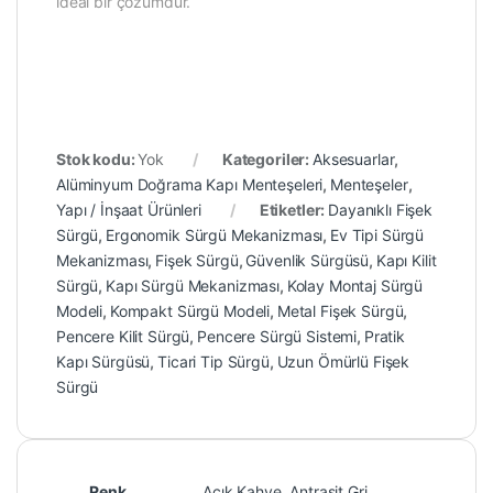
ideal bir çözümdür.
Stok kodu:
Yok
Kategoriler:
Aksesuarlar
,
Alüminyum Doğrama Kapı Menteşeleri
,
Menteşeler
,
Yapı / İnşaat Ürünleri
Etiketler:
Dayanıklı Fişek
Sürgü
,
Ergonomik Sürgü Mekanizması
,
Ev Tipi Sürgü
Mekanizması
,
Fişek Sürgü
,
Güvenlik Sürgüsü
,
Kapı Kilit
Sürgü
,
Kapı Sürgü Mekanizması
,
Kolay Montaj Sürgü
Modeli
,
Kompakt Sürgü Modeli
,
Metal Fişek Sürgü
,
Pencere Kilit Sürgü
,
Pencere Sürgü Sistemi
,
Pratik
Kapı Sürgüsü
,
Ticari Tip Sürgü
,
Uzun Ömürlü Fişek
Sürgü
Renk
Açık Kahve, Antrasit Gri,