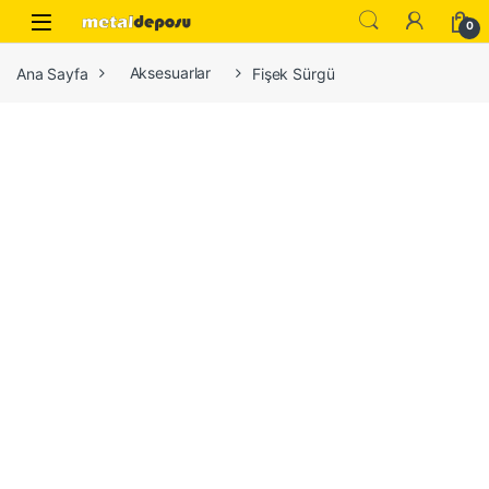
Skip to navigation
Skip to content
0
Ana Sayfa
Aksesuarlar
Fişek Sürgü