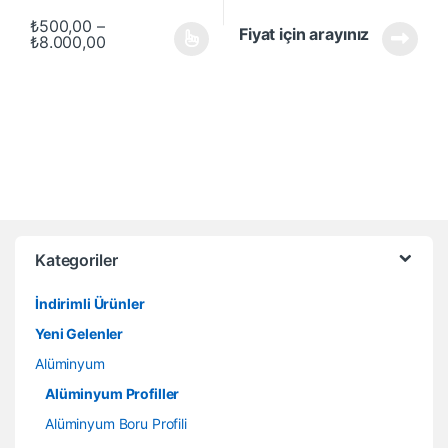
₺
500,00
–
Fiyat için arayınız
Fiyat aralığı: ₺500,00 - ₺8.000,00
₺
8.000,00
Bu ürünün birden fazla varyasyonu var. Seçenekler ürün sayfasında
Kategoriler
İndirimli Ürünler
Yeni Gelenler
Alüminyum
Alüminyum Profiller
Alüminyum Boru Profili