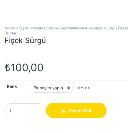
Aksesuarlar
,
Alüminyum Doğrama Kapı Menteşeleri
,
Menteşeler
,
Yapı / İnşaat
Ürünleri
Fişek Sürgü
₺
100,00
Renk
Temizle
Fişek Sürgü quantity
Sepete Ekle