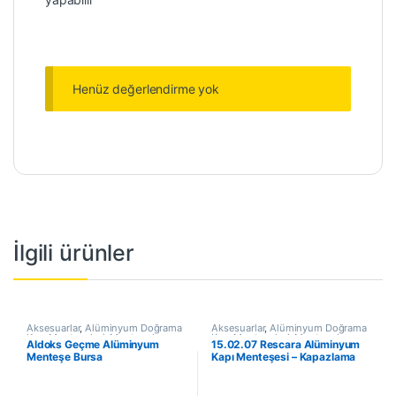
Henüz değerlendirme yok
İlgili ürünler
Aksesuarlar
,
Alüminyum Doğrama
Aksesuarlar
,
Alüminyum Doğrama
Kapı Menteşeleri
,
Menteşeler
,
Kapı Menteşeleri
,
Menteşeler
,
Aldoks Geçme Alüminyum
15.02.07 Rescara Alüminyum
Yapı / İnşaat Ürünleri
Yapı / İnşaat Ürünleri
Menteşe Bursa
Kapı Menteşesi – Kapazlama