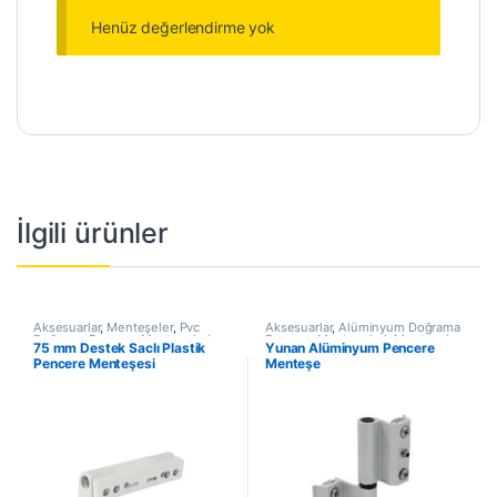
Henüz değerlendirme yok
İlgili ürünler
Aksesuarlar
,
Menteşeler
,
Pvc
Aksesuarlar
,
Alüminyum Doğrama
Doğrama Pencere Menteşeleri
,
Pencere Menteşeleri
,
Menteşeler
,
75 mm Destek Saclı Plastik
Yunan Alüminyum Pencere
Yapı / İnşaat Ürünleri
Yapı / İnşaat Ürünleri
Pencere Menteşesi
Menteşe