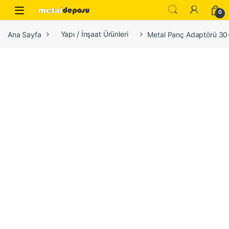
Skip to navigation
Skip to content
0
Ana Sayfa
Yapı / İnşaat Ürünleri
Metal Panç Adaptörü 3