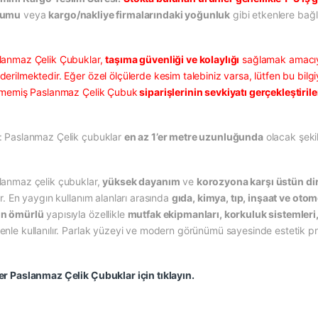
rumu
veya
kargo/nakliye firmalarındaki yoğunluk
gibi etkenlere bağlı
lanmaz Çelik Çubuklar,
taşıma güvenliği ve kolaylığı
sağlamak amacı
erilmektedir. Eğer özel ölçülerde kesim talebiniz varsa, lütfen bu bilgi
ilmemiş Paslanmaz Çelik Çubuk
siparişlerinin sevkiyatı gerçekleştiri
: Paslanmaz Çelik çubuklar
en az 1’er metre uzunluğunda
olacak şekil
lanmaz çelik çubuklar,
yüksek dayanım
ve
korozyona karşı üstün di
ir. En yaygın kullanım alanları arasında
gıda, kimya, tıp, inşaat ve otom
n ömürlü
yapısıyla özellikle
mutfak ekipmanları, korkuluk sistemleri
enle kullanılır. Parlak yüzeyi ve modern görünümü sayesinde estetik pro
er Paslanmaz Çelik Çubuklar için tıklayın.