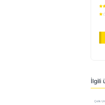
İlgili
Çelik Ür
Çubuk