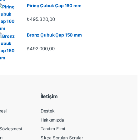
Pirinç Çubuk Çap 160 mm
₺
495.320,00
Bronz Çubuk Çap 150 mm
₺
492.000,00
İletişim
mesi
Destek
Hakkımızda
 Sözleşmesi
Tanıtım Filmi
rı
Sıkça Sorulan Sorular