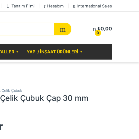
Tanıtım Filmi
Hesabım
International Sales
₺
0,00
0
TALLER
YAPI / İNŞAAT ÜRÜNLERI
 Çelik Çubuk
 Çelik Çubuk Çap 30 mm
r