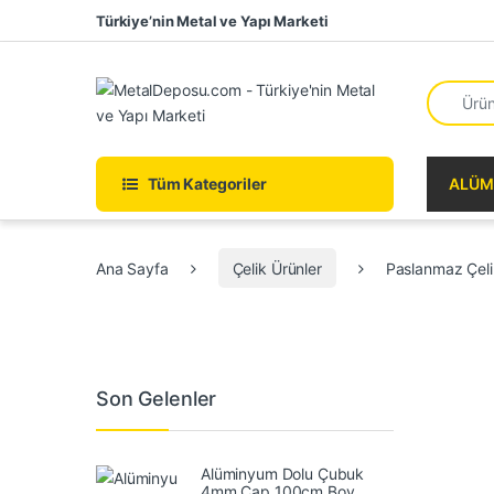
Skip to navigation
Skip to content
Türkiye’nin Metal ve Yapı Marketi
Search fo
Tüm Kategoriler
ALÜM
Ana Sayfa
Çelik Ürünler
Paslanmaz Çel
Son Gelenler
Alüminyum Dolu Çubuk
4mm Çap 100cm Boy