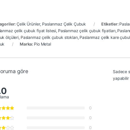
egoriler:
Çelik Ürünler
,
Paslanmaz Çelik Çubuk
Etiketler:
Pasla
anmaz çelik çubuk fiyat listesi
,
Paslanmaz çelik çubuk fiyatları
,
Paslan
uk ölçüleri
,
Paslanmaz çelik çubuk stokları
,
Paslanmaz çelik kare çubu
uk
Marka:
Pio Metal
yoruma göre
Sadece s
yapabilir
.0
alama
0
0
0