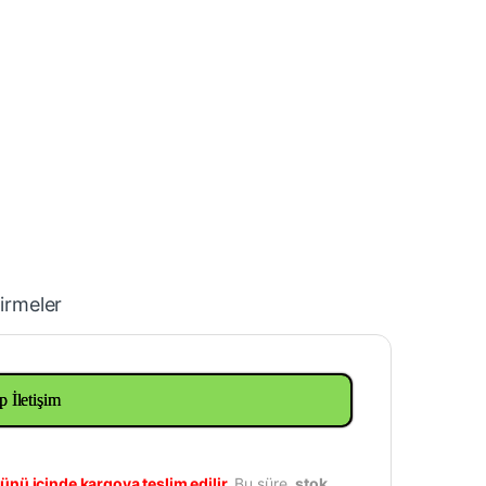
irmeler
p İletişim
ünü içinde kargoya teslim edilir.
Bu süre,
stok