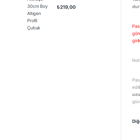
du
₺
219,00
Pas
gönd
gir
Not
Pas
edil
uzu
güv
Diğ