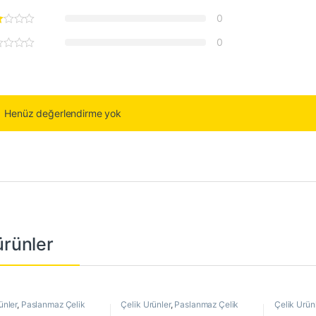
0
0
Henüz değerlendirme yok
 ürünler
ünler
,
Paslanmaz Çelik
Çelik Ürünler
,
Paslanmaz Çelik
Çelik Ürün
Boru
Boru