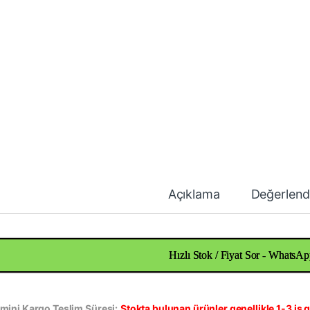
Açıklama
Değerlend
Hızlı Stok / Fiyat Sor - WhatsAp
mini Kargo Teslim Süresi:
Stokta bulunan ürünler genellikle 1-3 iş g