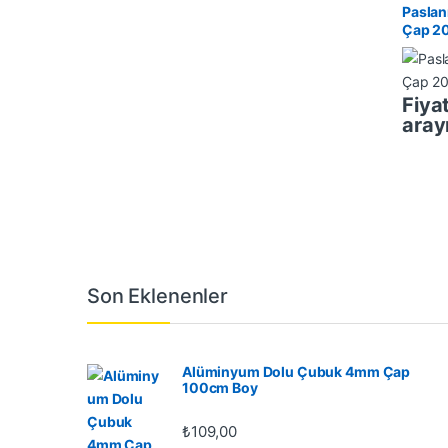
Paslan
Çap 2
Fiyat
aray
Son Eklenenler
Alüminyum Dolu Çubuk 4mm Çap
100cm Boy
₺
109,00