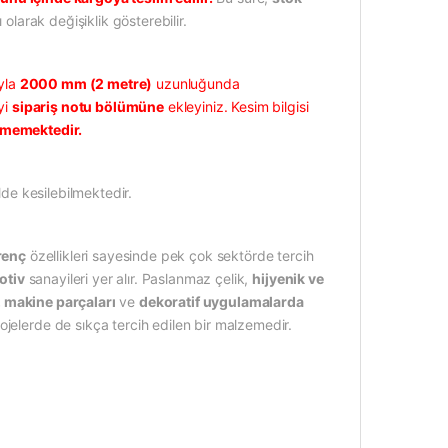
 olarak değişiklik gösterebilir.
yla
2000 mm (2 metre)
uzunluğunda
yi
sipariş notu bölümüne
ekleyiniz. Kesim bilgisi
lememektedir.
de kesilebilmektedir.
renç
özellikleri sayesinde pek çok sektörde tercih
otiv
sanayileri yer alır. Paslanmaz çelik,
hijyenik ve
, makine parçaları
ve
dekoratif uygulamalarda
jelerde de sıkça tercih edilen bir malzemedir.