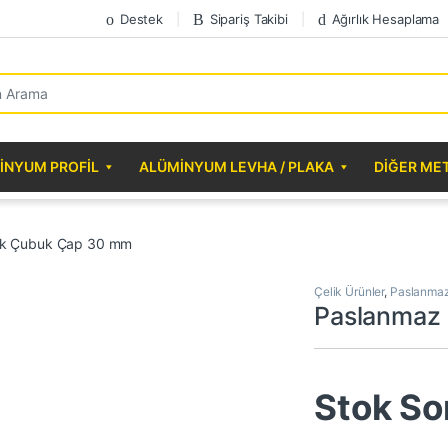
Destek
Sipariş Takibi
Ağırlık Hesaplama
r:
INYUM PROFIL
ALÜMINYUM LEVHA / PLAKA
DIĞER ME
ik Çubuk Çap 30 mm
Çelik Ürünler
,
Paslanmaz
Paslanmaz
Stok So