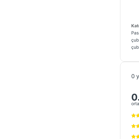
Kat
Pasl
çub
çub
0 
0
ort