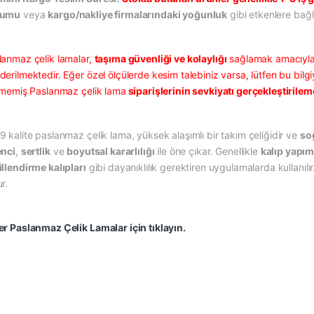
rumu
veya
kargo/nakliye firmalarındaki yoğunluk
gibi etkenlere bağlı
lanmaz çelik lamalar,
taşıma güvenliği ve kolaylığı
sağlamak amacıyl
erilmektedir. Eğer özel ölçülerde kesim talebiniz varsa, lütfen bu bilgi
ilmemiş Paslanmaz çelik lama
siparişlerinin sevkiyatı gerçekleştirile
9 kalite paslanmaz çelik lama, yüksek alaşımlı bir takım çeliğidir ve
soğ
enci
,
sertlik
ve
boyutsal kararlılığı
ile öne çıkar. Genellikle
kalıp yapım
illendirme kalıpları
gibi dayanıklılık gerektiren uygulamalarda kullanılır. I
r.
er Paslanmaz Çelik Lamalar için tıklayın.