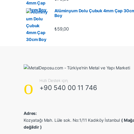
Alüminyum Dolu Çubuk 4mm Çap 30c
Boy
₺
59,00
Hızlı Destek için;
+90 540 00 11 746
Adres:
Kozyatağı Mah. Lüle sok. No:1/11 Kadıköy İstanbul
( Mağa
değildir )