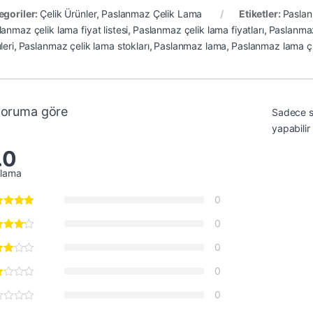
egoriler:
Çelik Ürünler
,
Paslanmaz Çelik Lama
Etiketler:
Paslan
anmaz çelik lama fiyat listesi
,
Paslanmaz çelik lama fiyatları
,
Paslanmaz
leri
,
Paslanmaz çelik lama stokları
,
Paslanmaz lama
,
Paslanmaz lama 
yoruma göre
Sadece s
yapabilir
.0
alama
0
0
0
0
0