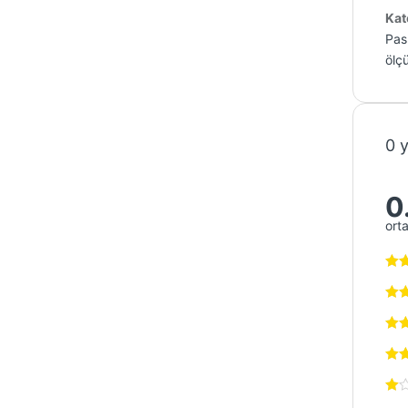
Kat
Pasl
ölçü
0 
0
ort