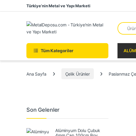
Skip to navigation
Skip to content
Türkiye’nin Metal ve Yapı Marketi
Search fo
Tüm Kategoriler
ALÜM
Ana Sayfa
Çelik Ürünler
Paslanmaz Çe
Son Gelenler
Alüminyum Dolu Çubuk
4mm Çap 100cm Boy