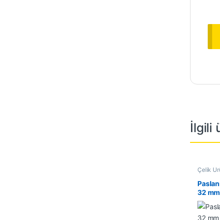
İlgili
Çelik Ür
Boru
Paslan
32 mm 