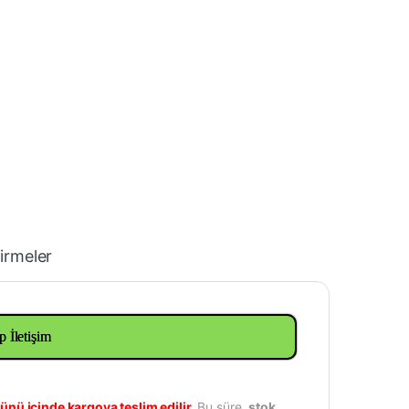
irmeler
p İletişim
ünü içinde kargoya teslim edilir.
Bu süre,
stok