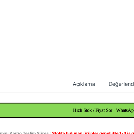
Açıklama
Değerlend
Hızlı Stok / Fiyat Sor - WhatsAp
mini Kargo Teslim Süresi:
Stokta bulunan ürünler genellikle 1-3 iş g