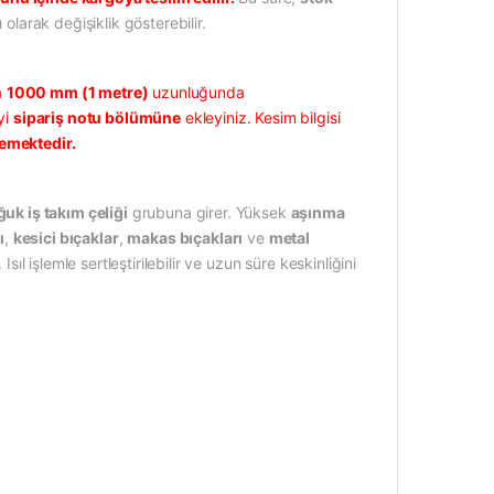
 olarak değişiklik gösterebilir.
a
1000 mm (1 metre)
uzunluğunda
yi
sipariş notu bölümüne
ekleyiniz. Kesim bilgisi
memektedir.
uk iş takım çeliği
grubuna girer. Yüksek
aşınma
ı
,
kesici bıçaklar
,
makas bıçakları
ve
metal
sıl işlemle sertleştirilebilir ve uzun süre keskinliğini