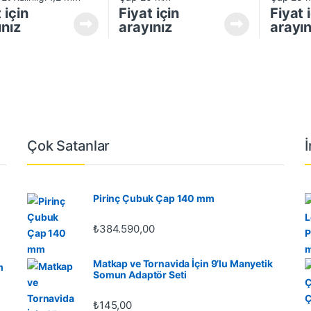
 için
Fiyat için
Fiyat 
ınız
arayınız
arayın
Çok Satanlar
Pirinç Çubuk Çap 140 mm
₺
384.590,00
Matkap ve Tornavida İçin 9’lu Manyetik
m
Somun Adaptör Seti
₺
145,00