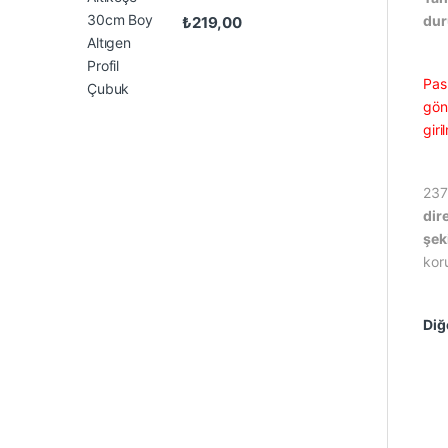
du
₺
219,00
Pas
gönd
gir
237
dir
şek
koru
Diğ