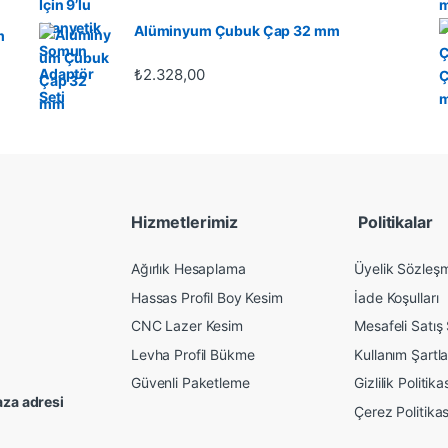
Alüminyum Çubuk Çap 32 mm
m
₺
2.328,00
Hizmetlerimiz
Politikalar
Ağırlık Hesaplama
Üyelik Sözleş
Hassas Profil Boy Kesim
İade Koşulları
CNC Lazer Kesim
Mesafeli Satış
Levha Profil Bükme
Kullanım Şartla
Güvenli Paketleme
Gizlilik Politika
za adresi
Çerez Politikas