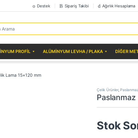
Destek
Sipariş Takibi
Ağırlık Hesaplama
r:
INYUM PROFIL
ALÜMINYUM LEVHA / PLAKA
DIĞER ME
lik Lama 15×120 mm
Çelik Ürünler
,
Paslanmaz
Paslanmaz
Stok So