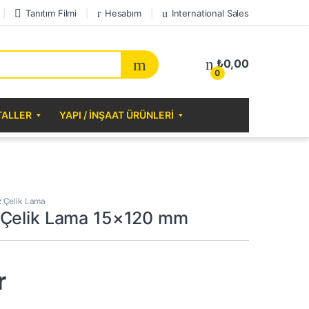
Tanıtım Filmi
Hesabım
International Sales
₺
0,00
0
TALLER
YAPI / İNŞAAT ÜRÜNLERI
 Çelik Lama
 Çelik Lama 15×120 mm
r