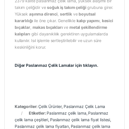
2379 kalite paslanmaz çelik lama, yüksek alaşımlı bir
takım çeliğidir ve
soğuk iş takım çeliği
grubuna girer.
Yüksek
aşınma direnci
,
sertlik
ve
boyutsal
kararlılığı
ile öne çıkar. Genellikle
kalıp yapımı
,
kesici
bıçaklar
,
makas bıçakları
ve
metal şekillendirme
kalıpları
gibi dayanıklılık gerektiren uygulamalarda
kullanılır. Isıl işlemle sertleştirilebilir ve uzun süre
keskinliğini korur.
Diğer Paslanmaz Çelik Lamalar için tıklayın.
Kategoriler:
Çelik Ürünler
,
Paslanmaz Çelik Lama
Etiketler:
Paslanmaz çelik lama
,
Paslanmaz
çelik lama çeşitleri
,
Paslanmaz çelik lama fiyat listesi
,
Paslanmaz çelik lama fiyatları
,
Paslanmaz çelik lama