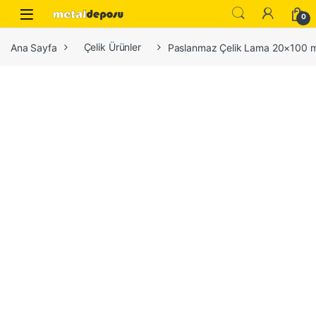
Skip to navigation
Skip to content
0
Ana Sayfa
Çelik Ürünler
Paslanmaz Çelik Lama 20×100