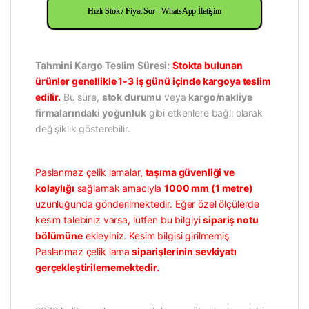
Hızlı Stok / Fiyat Sor - WhatsApp İletişim
Tahmini Kargo Teslim Süresi:
Stokta bulunan
ürünler genellikle 1-3 iş günü içinde kargoya teslim
edilir.
Bu süre,
stok durumu
veya
kargo/nakliye
firmalarındaki yoğunluk
gibi etkenlere bağlı olarak
değişiklik gösterebilir.
Paslanmaz çelik lamalar,
taşıma güvenliği ve
kolaylığı
sağlamak amacıyla
1000 mm (1 metre)
uzunluğunda gönderilmektedir. Eğer özel ölçülerde
kesim talebiniz varsa, lütfen bu bilgiyi
sipariş notu
bölümüne
ekleyiniz. Kesim bilgisi girilmemiş
Paslanmaz çelik lama
siparişlerinin sevkiyatı
gerçekleştirilememektedir.