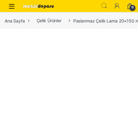
Skip to navigation
Skip to content
0
Ana Sayfa
Çelik Ürünler
Paslanmaz Çelik Lama 20×150