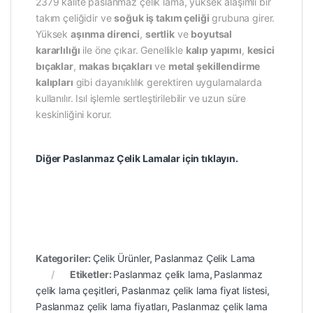
2379 kalite paslanmaz çelik lama, yüksek alaşımlı bir
takım çeliğidir ve
soğuk iş takım çeliği
grubuna girer.
Yüksek
aşınma direnci
,
sertlik
ve
boyutsal
kararlılığı
ile öne çıkar. Genellikle
kalıp yapımı
,
kesici
bıçaklar
,
makas bıçakları
ve
metal şekillendirme
kalıpları
gibi dayanıklılık gerektiren uygulamalarda
kullanılır. Isıl işlemle sertleştirilebilir ve uzun süre
keskinliğini korur.
Diğer Paslanmaz Çelik Lamalar için tıklayın.
Kategoriler:
Çelik Ürünler
,
Paslanmaz Çelik Lama
Etiketler:
Paslanmaz çelik lama
,
Paslanmaz
çelik lama çeşitleri
,
Paslanmaz çelik lama fiyat listesi
,
Paslanmaz çelik lama fiyatları
,
Paslanmaz çelik lama