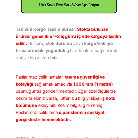
Hızlı Stok / Fiyat Sor - WhatsApp İletişim
Tahmini Kargo Teslim Süresi:
Stokta bulunan
ürünler genellikle 1-3 iş günü içinde kargoya teslim
edilir.
Bu süre,
stok durumu
veya
kargo/nakliye
firmalarındaki yoğunluk
gibi etkenlere bağlı olarak
değişiklik gösterebilir.
Paslanmaz çelik lamalar,
taşıma güvenliği ve
kolaylığı
sağlamak amacıyla
1000 mm (1 metre)
uzunluğunda gönderilmektedir. Eğer özel ölçülerde
kesim talebiniz varsa, lütfen bu bilgiyi
sipariş notu
bölümüne
ekleyiniz. Kesim bilgisi girilmemiş
Paslanmaz çelik lama
siparişlerinin sevkiyatı
gerçekleştirilememektedir.