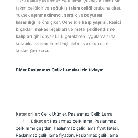
2379 kalite paslanmaz çelik lama, yüksek alaşımlı bir
takım çeliğidir ve
soğuk iş takım çeliği
grubuna girer.
Yüksek
aşınma direnci
,
sertlik
ve
boyutsal
kararlılığı
ile öne çıkar. Genellikle
kalıp yapımı
,
kesici
bıçaklar
,
makas bıçakları
ve
metal şekillendirme
kalıpları
gibi dayanıklılık gerektiren uygulamalarda
kullanılır. Isıl işlemle sertleştirilebilir ve uzun süre
keskinliğini korur.
Diğer Paslanmaz Çelik Lamalar için tıklayın.
Kategoriler:
Çelik Ürünler
,
Paslanmaz Çelik Lama
Etiketler:
Paslanmaz çelik lama
,
Paslanmaz
çelik lama çeşitleri
,
Paslanmaz çelik lama fiyat listesi
,
Paslanmaz çelik lama fiyatları
,
Paslanmaz çelik lama