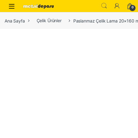
Skip to navigation
Skip to content
0
Ana Sayfa
Çelik Ürünler
Paslanmaz Çelik Lama 20×160