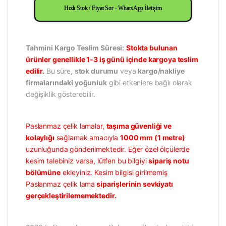
Hızlı Stok / Fiyat Sor - WhatsApp İletişim
Tahmini Kargo Teslim Süresi:
Stokta bulunan
ürünler genellikle 1-3 iş günü içinde kargoya teslim
edilir.
Bu süre,
stok durumu
veya
kargo/nakliye
firmalarındaki yoğunluk
gibi etkenlere bağlı olarak
değişiklik gösterebilir.
Paslanmaz çelik lamalar,
taşıma güvenliği ve
kolaylığı
sağlamak amacıyla
1000 mm (1 metre)
uzunluğunda gönderilmektedir. Eğer özel ölçülerde
kesim talebiniz varsa, lütfen bu bilgiyi
sipariş notu
bölümüne
ekleyiniz. Kesim bilgisi girilmemiş
Paslanmaz çelik lama
siparişlerinin sevkiyatı
gerçekleştirilememektedir.