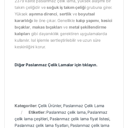
2379 kalite paslanmaz çelik lama, yüksek alaşımlı bir
takım çeliğidir ve
soğuk iş takım çeliği
grubuna girer.
Yüksek
aşınma direnci
,
sertlik
ve
boyutsal
kararlılığı
ile öne çıkar. Genellikle
kalıp yapımı
,
kesici
bıçaklar
,
makas bıçakları
ve
metal şekillendirme
kalıpları
gibi dayanıklılık gerektiren uygulamalarda
kullanılır. Isıl işlemle sertleştirilebilir ve uzun süre
keskinliğini korur.
Diğer Paslanmaz Çelik Lamalar için tıklayın.
Kategoriler:
Çelik Ürünler
,
Paslanmaz Çelik Lama
Etiketler:
Paslanmaz çelik lama
,
Paslanmaz
çelik lama çeşitleri
,
Paslanmaz çelik lama fiyat listesi
,
Paslanmaz çelik lama fiyatları
,
Paslanmaz çelik lama