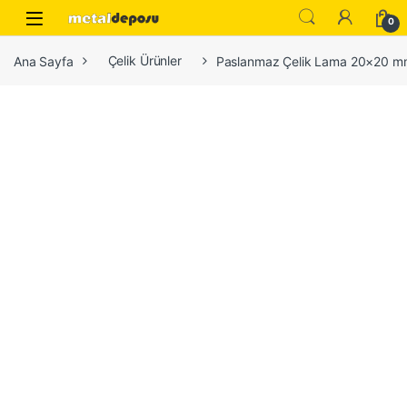
Skip to navigation
Skip to content
0
Ana Sayfa
Çelik Ürünler
Paslanmaz Çelik Lama 20×20 