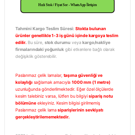
Hızlı Stok / Fiyat Sor - WhatsApp İletişim
Tahmini Kargo Teslim Süresi:
Stokta bulunan
ürünler genellikle 1-3 iş günü içinde kargoya teslim
edilir.
Bu süre,
stok durumu
veya
kargo/nakliye
firmalarındaki yoğunluk
gibi etkenlere bağlı olarak
değişiklik gösterebilir.
Paslanmaz çelik lamalar,
taşıma güvenliği ve
kolaylığı
sağlamak amacıyla
1000 mm (1 metre)
uzunluğunda gönderilmektedir. Eğer özel ölçülerde
kesim talebiniz varsa, lütfen bu bilgiyi
sipariş notu
bölümüne
ekleyiniz. Kesim bilgisi girilmemiş
Paslanmaz çelik lama
siparişlerinin sevkiyatı
gerçekleştirilememektedir.