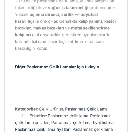
2379 kalite paslanmaz çelik lama, yüksek alaşımlı bir
takım çeliğidir ve
soğuk iş takım çeliği
grubuna girer.
Yüksek
aşınma direnci
,
sertlik
ve
boyutsal
kararlılığı
ile öne çıkar. Genellikle
kalıp yapımı
,
kesici
bıçaklar
,
makas bıçakları
ve
metal şekillendirme
kalıpları
gibi dayanıklılık gerektiren uygulamalarda
kullanılır. Isıl işlemle sertleştirilebilir ve uzun süre
keskinliğini korur.
Diğer Paslanmaz Çelik Lamalar için tıklayın.
Kategoriler:
Çelik Ürünler
,
Paslanmaz Çelik Lama
Etiketler:
Paslanmaz çelik lama
,
Paslanmaz
çelik lama çeşitleri
,
Paslanmaz çelik lama fiyat listesi
,
Paslanmaz çelik lama fiyatları
,
Paslanmaz çelik lama