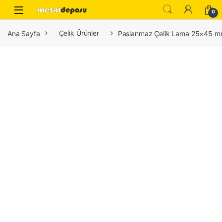
Skip to navigation
Skip to content
0
Ana Sayfa
Çelik Ürünler
Paslanmaz Çelik Lama 25×45 