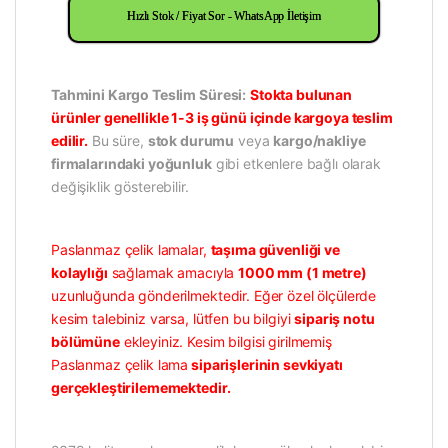
Hızlı Stok / Fiyat Sor - WhatsApp İletişim
Tahmini Kargo Teslim Süresi:
Stokta bulunan
ürünler genellikle 1-3 iş günü içinde kargoya teslim
edilir.
Bu süre,
stok durumu
veya
kargo/nakliye
firmalarındaki yoğunluk
gibi etkenlere bağlı olarak
değişiklik gösterebilir.
Paslanmaz çelik lamalar,
taşıma güvenliği ve
kolaylığı
sağlamak amacıyla
1000 mm (1 metre)
uzunluğunda gönderilmektedir. Eğer özel ölçülerde
kesim talebiniz varsa, lütfen bu bilgiyi
sipariş notu
bölümüne
ekleyiniz. Kesim bilgisi girilmemiş
Paslanmaz çelik lama
siparişlerinin sevkiyatı
gerçekleştirilememektedir.