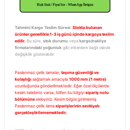
Hızlı Stok / Fiyat Sor - WhatsApp İletişim
Tahmini Kargo Teslim Süresi:
Stokta bulunan
ürünler genellikle 1-3 iş günü içinde kargoya teslim
edilir.
Bu süre,
stok durumu
veya
kargo/nakliye
firmalarındaki yoğunluk
gibi etkenlere bağlı olarak
değişiklik gösterebilir.
Paslanmaz çelik lamalar,
taşıma güvenliği ve
kolaylığı
sağlamak amacıyla
1000 mm (1 metre)
uzunluğunda gönderilmektedir. Eğer özel ölçülerde
kesim talebiniz varsa, lütfen bu bilgiyi
sipariş notu
bölümüne
ekleyiniz. Kesim bilgisi girilmemiş
Paslanmaz çelik lama
siparişlerinin sevkiyatı
gerçekleştirilememektedir.