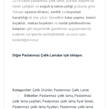
2379 kalite paslanmaz çelik lama, yüksek alaşımlı bir
takım çeliğidir ve
soğuk iş takım çeliği
grubuna girer.
Yüksek
aşınma direnci
,
sertlik
ve
boyutsal
kararlılığı
ile öne çıkar. Genellikle
kalıp yapımı
,
kesici
bıçaklar
,
makas bıçakları
ve
metal şekillendirme
kalıpları
gibi dayanıklılık gerektiren uygulamalarda
kullanılır. Isıl işlemle sertleştirilebilir ve uzun süre
keskinliğini korur.
Diğer Paslanmaz Çelik Lamalar için tıklayın.
Kategoriler:
Çelik Ürünler
,
Paslanmaz Çelik Lama
Etiketler:
Paslanmaz çelik lama
,
Paslanmaz
çelik lama çeşitleri
,
Paslanmaz çelik lama fiyat listesi
,
Paslanmaz çelik lama fiyatları
,
Paslanmaz çelik lama