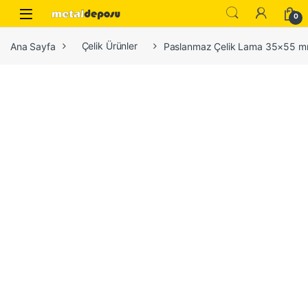
Skip to navigation
Skip to content
0
Ana Sayfa
Çelik Ürünler
Paslanmaz Çelik Lama 35×55 