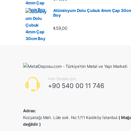
Alüminyum Dolu Çubuk 4mm Çap 30c
Boy
₺
59,00
Hızlı Destek için;
+90 540 00 11 746
Adres:
Kozyatağı Mah. Lüle sok. No:1/11 Kadıköy İstanbul
( Mağa
değildir )