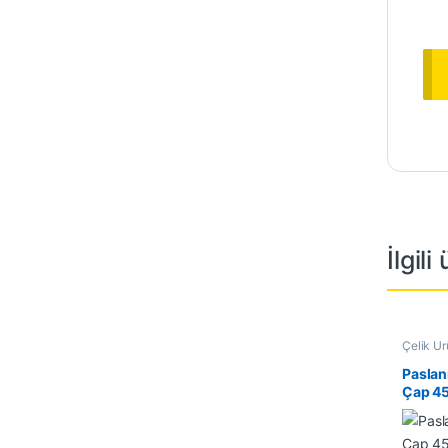
İlgili
Çelik Ür
Çubuk
Paslan
Çap 4