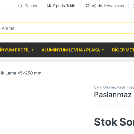
Destek
Sipariş Takibi
Ağırlık Hesaplama
r:
INYUM PROFIL
ALÜMINYUM LEVHA / PLAKA
DIĞER ME
elik Lama 45×250 mm
Çelik Ürünler
,
Paslanmaz
Paslanmaz
Stok So