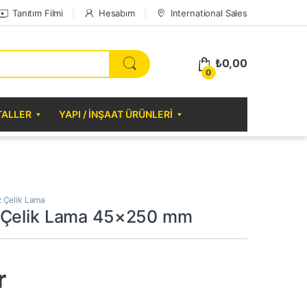
Tanıtım Filmi
Hesabım
International Sales
₺
0,00
0
TALLER
YAPI / İNŞAAT ÜRÜNLERI
 Çelik Lama
 Çelik Lama 45×250 mm
r