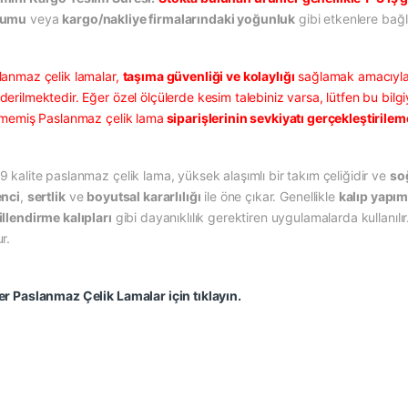
rumu
veya
kargo/nakliye firmalarındaki yoğunluk
gibi etkenlere bağlı
lanmaz çelik lamalar,
taşıma güvenliği ve kolaylığı
sağlamak amacıyl
erilmektedir. Eğer özel ölçülerde kesim talebiniz varsa, lütfen bu bilgi
ilmemiş Paslanmaz çelik lama
siparişlerinin sevkiyatı gerçekleştirile
9 kalite paslanmaz çelik lama, yüksek alaşımlı bir takım çeliğidir ve
soğ
enci
,
sertlik
ve
boyutsal kararlılığı
ile öne çıkar. Genellikle
kalıp yapım
illendirme kalıpları
gibi dayanıklılık gerektiren uygulamalarda kullanılır. I
r.
er Paslanmaz Çelik Lamalar için tıklayın.