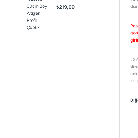
du
₺
219,00
Pas
gönd
gir
237
dir
şek
koru
Diğ