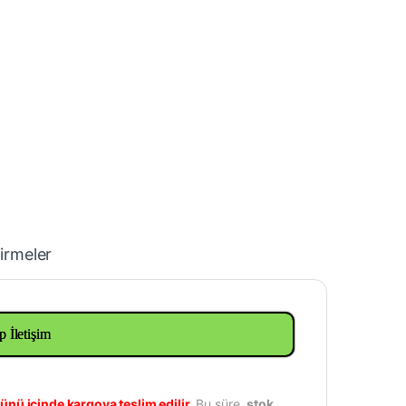
irmeler
p İletişim
ünü içinde kargoya teslim edilir.
Bu süre,
stok