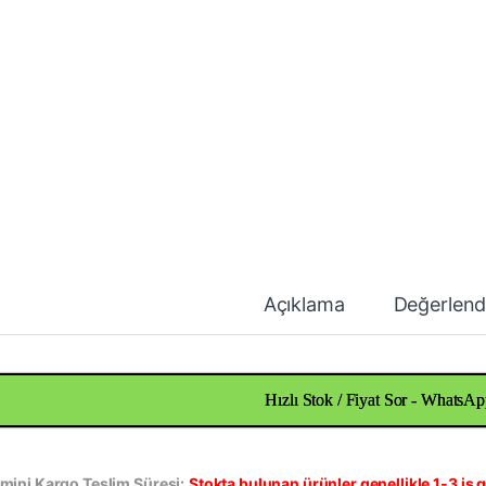
Açıklama
Değerlend
Hızlı Stok / Fiyat Sor - WhatsAp
mini Kargo Teslim Süresi:
Stokta bulunan ürünler genellikle 1-3 iş g