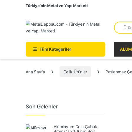
Skip to navigation
Skip to content
Türkiye’nin Metal ve Yapı Marketi
Search fo
Tüm Kategoriler
ALÜM
Ana Sayfa
Çelik Ürünler
Paslanmaz Ç
Son Gelenler
Alüminyum Dolu Çubuk
4mm Çap 100cm Boy