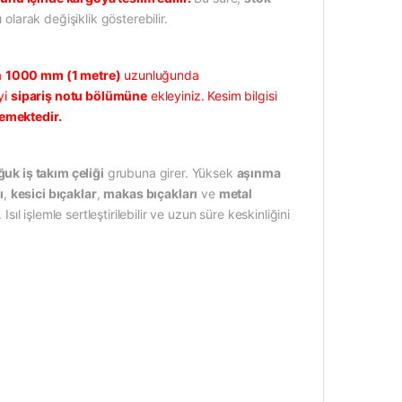
 olarak değişiklik gösterebilir.
a
1000 mm (1 metre)
uzunluğunda
yi
sipariş notu bölümüne
ekleyiniz. Kesim bilgisi
memektedir.
uk iş takım çeliği
grubuna girer. Yüksek
aşınma
ı
,
kesici bıçaklar
,
makas bıçakları
ve
metal
sıl işlemle sertleştirilebilir ve uzun süre keskinliğini