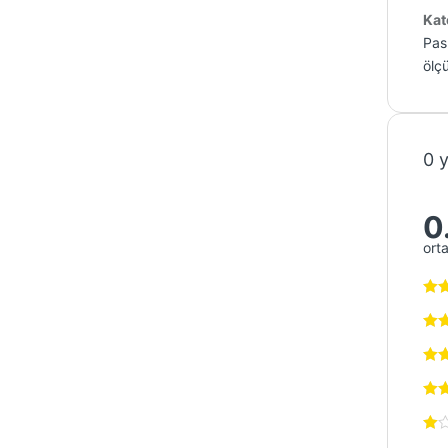
Kat
Pasl
ölçü
0 
0
ort