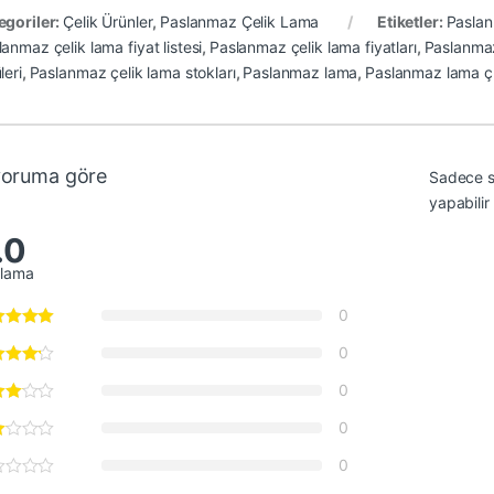
egoriler:
Çelik Ürünler
,
Paslanmaz Çelik Lama
Etiketler:
Paslan
anmaz çelik lama fiyat listesi
,
Paslanmaz çelik lama fiyatları
,
Paslanmaz
leri
,
Paslanmaz çelik lama stokları
,
Paslanmaz lama
,
Paslanmaz lama 
yoruma göre
Sadece s
yapabilir
.0
alama
0
0
0
0
0