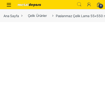
Skip to navigation
Skip to content
0
Ana Sayfa
Çelik Ürünler
Paslanmaz Çelik Lama 55×550