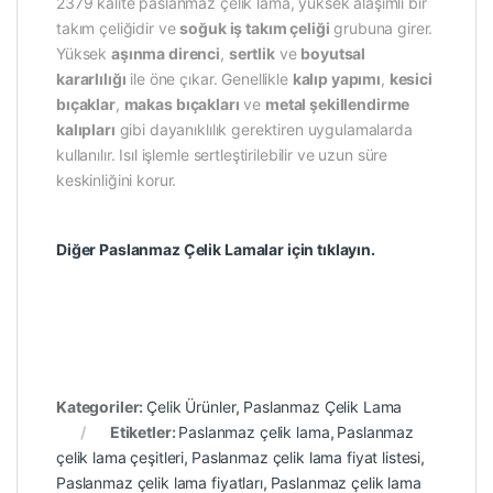
2379 kalite paslanmaz çelik lama, yüksek alaşımlı bir
takım çeliğidir ve
soğuk iş takım çeliği
grubuna girer.
Yüksek
aşınma direnci
,
sertlik
ve
boyutsal
kararlılığı
ile öne çıkar. Genellikle
kalıp yapımı
,
kesici
bıçaklar
,
makas bıçakları
ve
metal şekillendirme
kalıpları
gibi dayanıklılık gerektiren uygulamalarda
kullanılır. Isıl işlemle sertleştirilebilir ve uzun süre
keskinliğini korur.
Diğer Paslanmaz Çelik Lamalar için tıklayın.
Kategoriler:
Çelik Ürünler
,
Paslanmaz Çelik Lama
Etiketler:
Paslanmaz çelik lama
,
Paslanmaz
çelik lama çeşitleri
,
Paslanmaz çelik lama fiyat listesi
,
Paslanmaz çelik lama fiyatları
,
Paslanmaz çelik lama