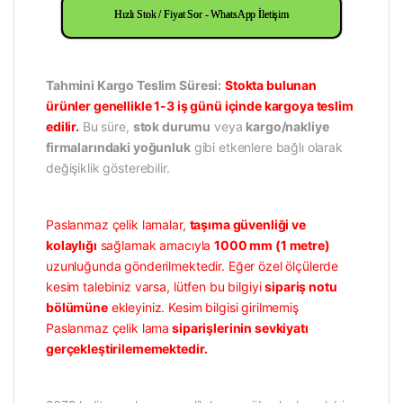
Hızlı Stok / Fiyat Sor - WhatsApp İletişim
Tahmini Kargo Teslim Süresi:
Stokta bulunan
ürünler genellikle 1-3 iş günü içinde kargoya teslim
edilir.
Bu süre,
stok durumu
veya
kargo/nakliye
firmalarındaki yoğunluk
gibi etkenlere bağlı olarak
değişiklik gösterebilir.
Paslanmaz çelik lamalar,
taşıma güvenliği ve
kolaylığı
sağlamak amacıyla
1000 mm (1 metre)
uzunluğunda gönderilmektedir. Eğer özel ölçülerde
kesim talebiniz varsa, lütfen bu bilgiyi
sipariş notu
bölümüne
ekleyiniz. Kesim bilgisi girilmemiş
Paslanmaz çelik lama
siparişlerinin sevkiyatı
gerçekleştirilememektedir.