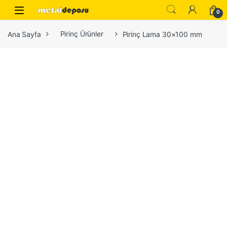
Skip to navigation
Skip to content
0
Ana Sayfa
Pirinç Ürünler
Pirinç Lama 30×100 mm