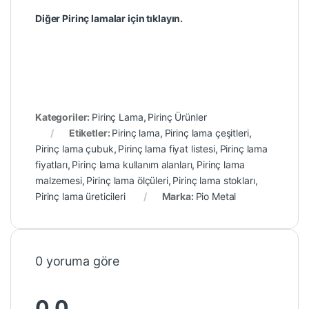
Diğer Pirinç lamalar için tıklayın.
Kategoriler:
Pirinç Lama
,
Pirinç Ürünler
Etiketler:
Pirinç lama
,
Pirinç lama çeşitleri
,
Pirinç lama çubuk
,
Pirinç lama fiyat listesi
,
Pirinç lama
fiyatları
,
Pirinç lama kullanım alanları
,
Pirinç lama
malzemesi
,
Pirinç lama ölçüleri
,
Pirinç lama stokları
,
Pirinç lama üreticileri
Marka:
Pio Metal
0 yoruma göre
0.0