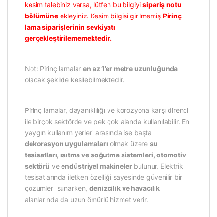
kesim talebiniz varsa, lütfen bu bilgiyi
sipariş notu
bölümüne
ekleyiniz. Kesim bilgisi girilmemiş
Pirinç
lama siparişlerinin sevkiyatı
gerçekleştirilememektedir.
Not: Pirinç lamalar
en az 1’er metre uzunluğunda
olacak şekilde kesilebilmektedir.
Pirinç lamalar, dayanıklılığı ve korozyona karşı direnci
ile birçok sektörde ve pek çok alanda kullanılabilir. En
yaygın kullanım yerleri arasında ise başta
dekorasyon uygulamaları
olmak üzere
su
tesisatları, ısıtma ve soğutma sistemleri, otomotiv
sektörü
ve
endüstriyel makineler
bulunur. Elektrik
tesisatlarında iletken özelliği sayesinde güvenilir bir
çözümler sunarken,
denizcilik ve havacılık
alanlarında da uzun ömürlü hizmet verir.