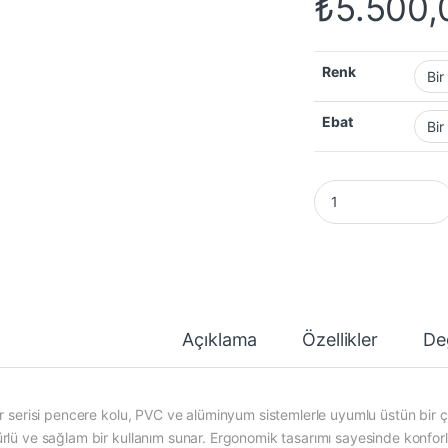
₺
5.500,
Renk
Ebat
Safir PVC Alüminyum
Açıklama
Özellikler
De
ir serisi pencere kolu, PVC ve alüminyum sistemlerle uyumlu üstün bir
rlü ve sağlam bir kullanım sunar. Ergonomik tasarımı sayesinde konforl