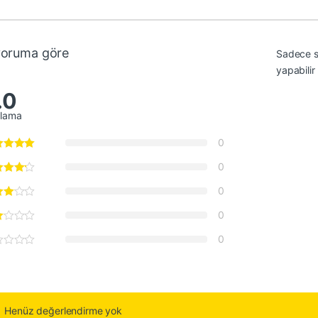
yoruma göre
Sadece s
yapabilir
.0
alama
0
0
0
0
0
Henüz değerlendirme yok