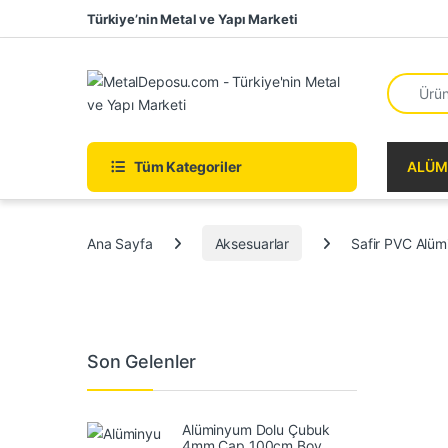
Skip to navigation
Skip to content
Türkiye’nin Metal ve Yapı Marketi
Search fo
Tüm Kategoriler
ALÜM
Ana Sayfa
Aksesuarlar
Safir PVC Alüm
Son Gelenler
Alüminyum Dolu Çubuk
4mm Çap 100cm Boy