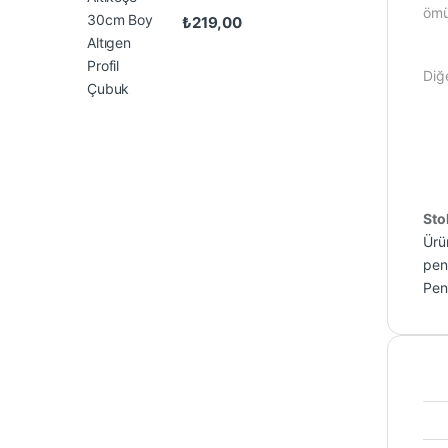
ömür
₺
219,00
Diğe
Sto
Ürün
pen
Pen