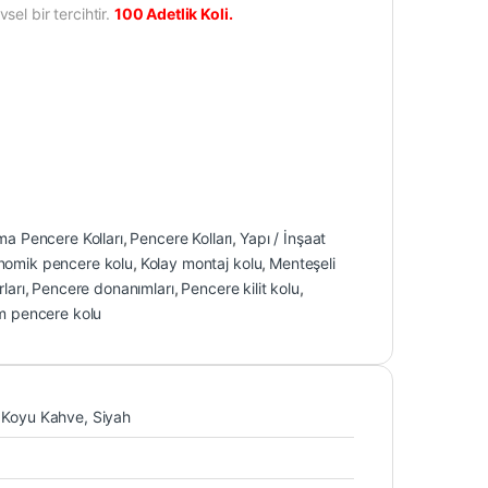
el bir tercihtir.
100 Adetlik Koli.
a Pencere Kolları
,
Pencere Kolları
,
Yapı / İnşaat
nomik pencere kolu
,
Kolay montaj kolu
,
Menteşeli
ları
,
Pencere donanımları
,
Pencere kilit kolu
,
m pencere kolu
, Koyu Kahve, Siyah