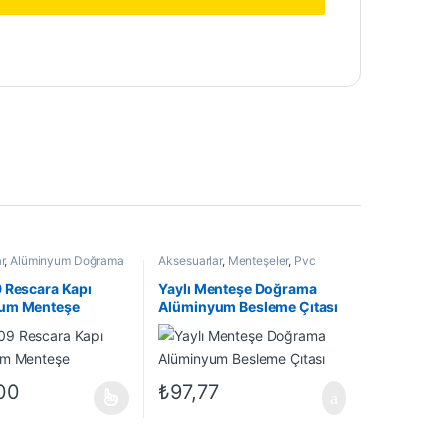
r
,
Alüminyum Doğrama
Aksesuarlar
,
Menteşeler
,
Pvc
şeleri
,
Menteşeler
,
Yapı
Doğrama Kapı Menteşeleri
,
Yapı /
ünleri
İnşaat Ürünleri
 Rescara Kapı
Yaylı Menteşe Doğrama
um Menteşe
Alüminyum Besleme Çıtası
00
₺
97,77
00 - ₺7.000,00
ir
nekler ürün sayfasından seçilebilir
 birden fazla varyasyonu var. Seçenekler ürün sayfasından seçilebilir