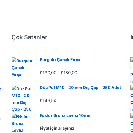
Çok Satanlar
Burgulu Çanak Fırça
Fiyat aralığı: ₺130,00 - ₺180
₺
130,00
₺
180,00
–
Düz Pul M10 - 20 mm Dış Çap - 250 Adet
m
₺
149,54
Fosfor Bronz Levha 10mm
m
Fiyat için arayınız