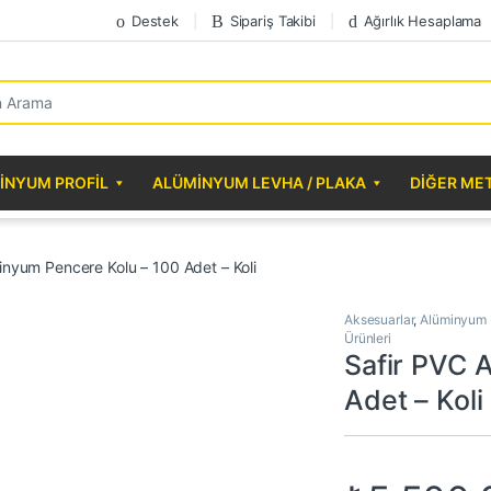
Destek
Sipariş Takibi
Ağırlık Hesaplama
r:
INYUM PROFIL
ALÜMINYUM LEVHA / PLAKA
DIĞER ME
inyum Pencere Kolu – 100 Adet – Koli
Aksesuarlar
,
Alüminyum 
Ürünleri
Safir PVC 
Adet – Koli