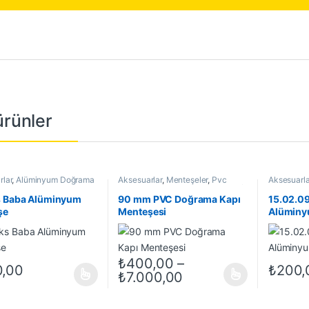
 ürünler
rlar
,
Alüminyum Doğrama
Aksesuarlar
,
Menteşeler
,
Pvc
Aksesuarla
teşeleri
,
Menteşeler
,
Yapı
Doğrama Kapı Menteşeleri
,
Yapı /
Kapı Mente
Ürünleri
İnşaat Ürünleri
/ İnşaat Ür
s Baba Alüminyum
90 mm PVC Doğrama Kapı
15.02.09
şe
Menteşesi
Alüminy
₺
400,00
–
,00
₺
200,
Fiyat aralığı: ₺400,
₺
7.000,00
ün birden fazla varyasyonu var. Seçenekler ürün sayfasından seçilebil
Bu ürünün birden fazla varyasyonu var. Seçe
Bu ürünün