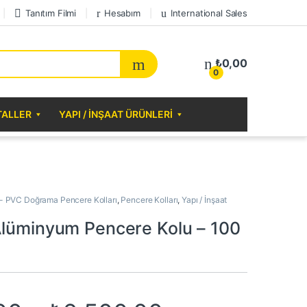
Tanıtım Filmi
Hesabım
International Sales
₺
0,00
0
TALLER
YAPI / İNŞAAT ÜRÜNLERI
- PVC Doğrama Pencere Kolları
,
Pencere Kolları
,
Yapı / İnşaat
Alüminyum Pencere Kolu – 100