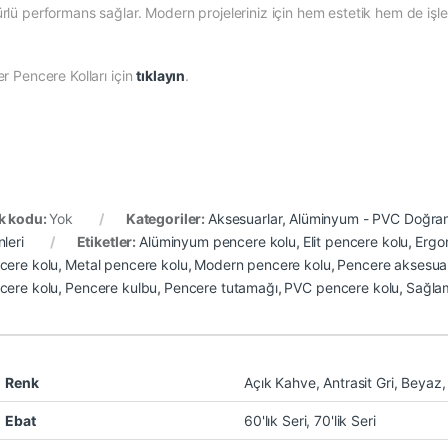
lü performans sağlar. Modern projeleriniz için hem estetik hem de işlevs
r Pencere Kolları için
tıklayın
.
k kodu:
Yok
Kategoriler:
Aksesuarlar
,
Alüminyum - PVC Doğram
leri
Etiketler:
Alüminyum pencere kolu
,
Elit pencere kolu
,
Ergo
cere kolu
,
Metal pencere kolu
,
Modern pencere kolu
,
Pencere aksesuar
cere kolu
,
Pencere kulbu
,
Pencere tutamağı
,
PVC pencere kolu
,
Sağla
Renk
Açık Kahve, Antrasit Gri, Beyaz
Ebat
60'lık Seri, 70'lik Seri