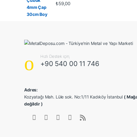
₺
59,00
Hızlı Destek için;
+90 540 00 11 746
Adres:
Kozyatağı Mah. Lüle sok. No:1/11 Kadıköy İstanbul
( Mağa
değildir )