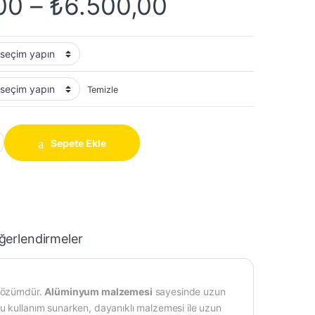
Fiyat aralığı
00
–
₺
6.500,00
Temizle
 Pencere Kolu - 100 Adet - Koli quantity
Sepete Ekle
ğerlendirmeler
 çözümdür.
Alüminyum malzemesi
sayesinde uzun
u kullanım sunarken, dayanıklı malzemesi ile uzun