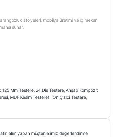
angozluk atölyeleri, mobilya üretimi ve iç mekan
rmansı sunar.
r:
125 Mm Testere
,
24 Diş Testere
,
Ahşap Kompozit
resi
,
MDF Kesim Testeresi
,
Ön Çizici Testere
,
atın alım yapan müşterilerimiz değerlendirme