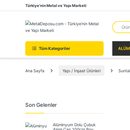
Skip to navigation
Skip to content
Türkiye’nin Metal ve Yapı Marketi
Search fo
Tüm Kategoriler
ALÜM
Ana Sayfa
Yapı / İnşaat Ürünleri
Sunta
Son Gelenler
Alüminyum Dolu Çubuk
4mm Çap 100cm Boy