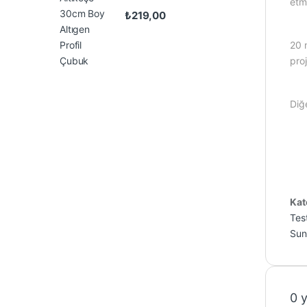
etme
₺
219,00
20 
proj
Diğe
Kat
Tes
Sun
0 