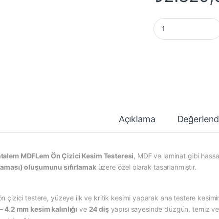
Suntalem MDFLem Ön 
Açıklama
Değerlend
talem MDFLem Ön Çizici Kesim Testeresi
, MDF ve laminat gibi has
laması) oluşumunu sıfırlamak
üzere özel olarak tasarlanmıştır.
ön çizici testere, yüzeye ilk ve kritik kesimi yaparak ana testere kesim
 – 4.2 mm kesim kalınlığı
ve
24 diş
yapısı sayesinde düzgün, temiz v