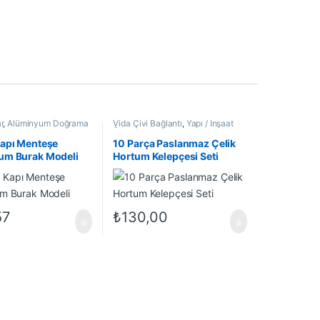
r
,
Alüminyum Doğrama
Vida Çivi Bağlantı
,
Yapı / İnşaat
şeleri
,
Menteşeler
,
Yapı
Ürünleri
,
Yeni Gelenler
ünleri
Kapı Menteşe
10 Parça Paslanmaz Çelik
um Burak Modeli
Hortum Kelepçesi Seti
57
₺
130,00
00 - ₺7.500,00
nekler ürün sayfasından seçilebilir