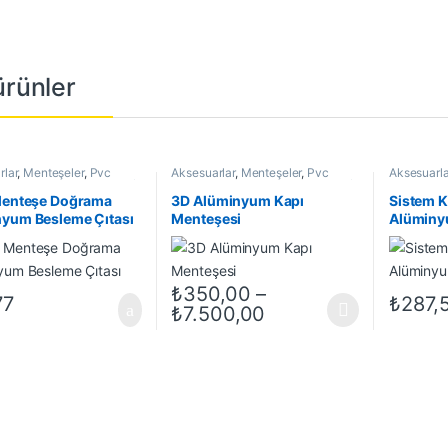
 ürünler
rlar
,
Menteşeler
,
Pvc
Aksesuarlar
,
Menteşeler
,
Pvc
Aksesuarla
 Kapı Menteşeleri
,
Yapı /
Doğrama Kapı Menteşeleri
,
Yapı /
Kapı Mente
rünleri
İnşaat Ürünleri
/ İnşaat Ür
Menteşe Doğrama
3D Alüminyum Kapı
Sistem 
yum Besleme Çıtası
Menteşesi
Alüminy
₺
350,00
–
77
₺
287,
Fiyat aralığı: ₺350,
₺
7.500,00
Bu ürünün birden fazla varyasyonu var. Seçe