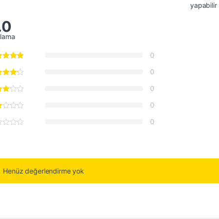
yapabilir
.0
alama
0
0
0
0
0
Henüz değerlendirme yok