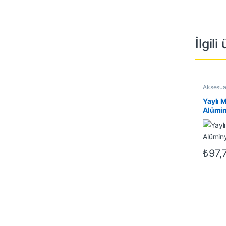
İlgili
Aksesua
Doğrama
İnşaat Ü
Yaylı 
Alümin
₺
97,