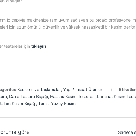
nizi sağlar.
mm iç çapıyla makinenize tam uyum sağlayan bu bıçak; profesyonel mar
eleri için uzun ömürlü, güvenilir ve yüksek hassasiyetli bir kesim perfo
r testereler için
tıklayın
egoriler:
Kesiciler ve Taşlamalar
,
Yapı / İnşaat Ürünleri
Etiketle
tere
,
Daire Testere Bıçağı
,
Hassas Kesim Testeresi
,
Laminat Kesim Teste
talam Kesim Bıçağı
,
Temiz Yüzey Kesimi
yoruma göre
Sadece s