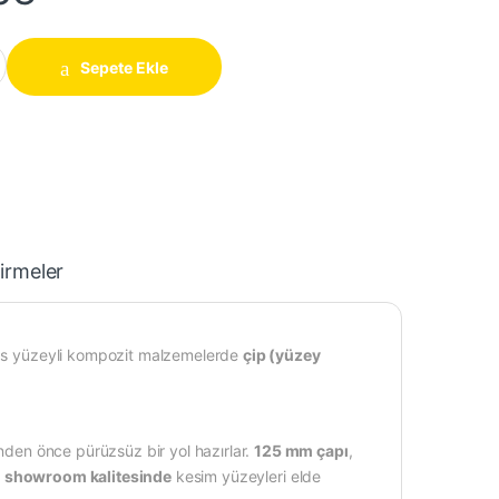
Çizici Kesim Testeresi 125 x 2.9 - 4.2 x 20 x 24 quantity
Sepete Ekle
irmeler
sas yüzeyli kompozit malzemelerde
çip (yüzey
inden önce pürüzsüz bir yol hazırlar.
125 mm çapı
,
e
showroom kalitesinde
kesim yüzeyleri elde