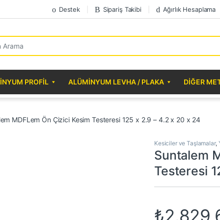
Destek
Sipariş Takibi
Ağırlık Hesaplama
r:
INYUM PROFIL
ALÜMINYUM LEVHA / PLAKA
DIĞER ME
lem MDFLem Ön Çizici Kesim Testeresi 125 x 2.9 – 4.2 x 20 x 24
Kesiciler ve Taşlamalar
,
Suntalem M
Testeresi 1
₺
2.829,