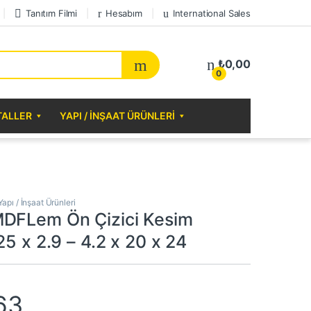
Tanıtım Filmi
Hesabım
International Sales
₺
0,00
0
TALLER
YAPI / İNŞAAT ÜRÜNLERI
Yapı / İnşaat Ürünleri
DFLem Ön Çizici Kesim
25 x 2.9 – 4.2 x 20 x 24
63