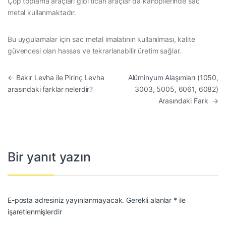
Çöp toplama araçları gibi ticari araçlar da kanopilerinde sac
metal kullanmaktadır.
Bu uygulamalar için sac metal imalatının kullanılması, kalite
güvencesi olan hassas ve tekrarlanabilir üretim sağlar.
Yazı gezinmesi
←
Bakır Levha ile Pirinç Levha
Alüminyum Alaşımları (1050,
arasındaki farklar nelerdir?
3003, 5005, 6061, 6082)
Arasındaki Fark
→
Bir yanıt yazın
E-posta adresiniz yayınlanmayacak.
Gerekli alanlar
*
ile
işaretlenmişlerdir