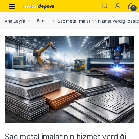
Skip to navigation
Skip to content
0
Ana Sayfa
Blog
Sac metal imalatının hizmet verdiği başlıc
Sac metal imalatının hizmet verdiği