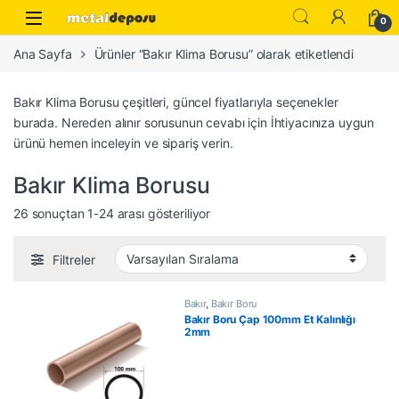
Skip to navigation
Skip to content
0
Ana Sayfa
Ürünler “Bakır Klima Borusu” olarak etiketlendi
Bakır Klima Borusu çeşitleri, güncel fiyatlarıyla seçenekler
burada. Nereden alınır sorusunun cevabı için İhtiyacınıza uygun
ürünü hemen inceleyin ve sipariş verin.
Bakır Klima Borusu
26 sonuçtan 1-24 arası gösteriliyor
Filtreler
Bakır
,
Bakır Boru
Bakır Boru Çap 100mm Et Kalınlığı
2mm