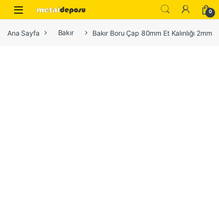
Skip to navigation
Skip to content
0
Ana Sayfa
Bakır
Bakır Boru Çap 80mm Et Kalınlığı 2mm