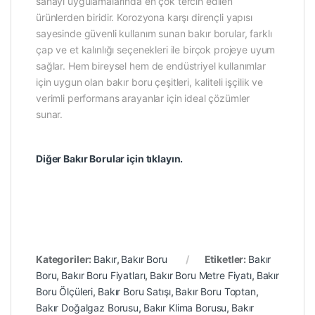
sanayi uygulamalarında en çok tercih edilen
ürünlerden biridir. Korozyona karşı dirençli yapısı
sayesinde güvenli kullanım sunan bakır borular, farklı
çap ve et kalınlığı seçenekleri ile birçok projeye uyum
sağlar. Hem bireysel hem de endüstriyel kullanımlar
için uygun olan bakır boru çeşitleri, kaliteli işçilik ve
verimli performans arayanlar için ideal çözümler
sunar.
Diğer Bakır Borular için tıklayın.
Kategoriler:
Bakır
,
Bakır Boru
Etiketler:
Bakır
Boru
,
Bakır Boru Fiyatları
,
Bakır Boru Metre Fiyatı
,
Bakır
Boru Ölçüleri
,
Bakır Boru Satışı
,
Bakır Boru Toptan
,
Bakır Doğalgaz Borusu
,
Bakır Klima Borusu
,
Bakır