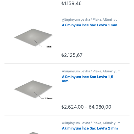
₺
1.159,46
Alüminyum Levha / Plaka
,
Alüminyum
Sac İnce Levha
Alüminyum İnce Sac Levha 1 mm
₺
2.125,67
Alüminyum Levha / Plaka
,
Alüminyum
Sac İnce Levha
Alüminyum İnce Sac Levha 1,5
mm
Fiyat aral
₺
2.624,00
–
₺
4.080,00
Bu ürünün birden fazla varyasyonu var
Alüminyum Levha / Plaka
,
Alüminyum
Sac İnce Levha
Alüminyum İnce Sac Levha 2 mm