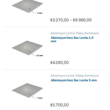
Fiyat aral
₺
3.270,00
–
₺
9.960,00
Bu ürünün birden fazla varyasyonu var
Alüminyum Levha / Plaka
,
Alüminyum
Sac İnce Levha
Alüminyum İnce Sac Levha 2,5
mm
₺
4.280,00
Alüminyum Levha / Plaka
,
Alüminyum
Sac İnce Levha
Alüminyum İnce Sac Levha 3 mm
₺
5.700,00