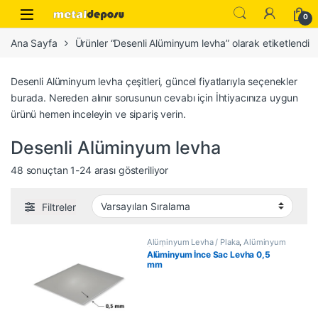
Skip to navigation
Skip to content
0
Ana Sayfa
Ürünler “Desenli Alüminyum levha” olarak etiketlendi
Desenli Alüminyum levha çeşitleri, güncel fiyatlarıyla seçenekler
burada. Nereden alınır sorusunun cevabı için İhtiyacınıza uygun
ürünü hemen inceleyin ve sipariş verin.
Desenli Alüminyum levha
48 sonuçtan 1-24 arası gösteriliyor
Filtreler
Alüminyum Levha / Plaka
,
Alüminyum
Sac İnce Levha
Alüminyum İnce Sac Levha 0,5
mm