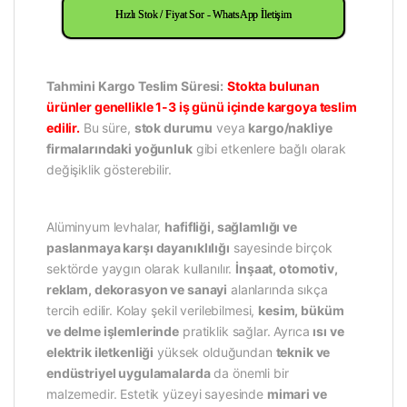
Hızlı Stok / Fiyat Sor - WhatsApp İletişim
Tahmini Kargo Teslim Süresi:
Stokta bulunan
ürünler genellikle 1-3 iş günü içinde kargoya teslim
edilir.
Bu süre,
stok durumu
veya
kargo/nakliye
firmalarındaki yoğunluk
gibi etkenlere bağlı olarak
değişiklik gösterebilir.
Alüminyum levhalar,
hafifliği, sağlamlığı ve
paslanmaya karşı dayanıklılığı
sayesinde birçok
sektörde yaygın olarak kullanılır.
İnşaat, otomotiv,
reklam, dekorasyon ve sanayi
alanlarında sıkça
tercih edilir. Kolay şekil verilebilmesi,
kesim, büküm
ve delme işlemlerinde
pratiklik sağlar. Ayrıca
ısı ve
elektrik iletkenliği
yüksek olduğundan
teknik ve
endüstriyel uygulamalarda
da önemli bir
malzemedir. Estetik yüzeyi sayesinde
mimari ve