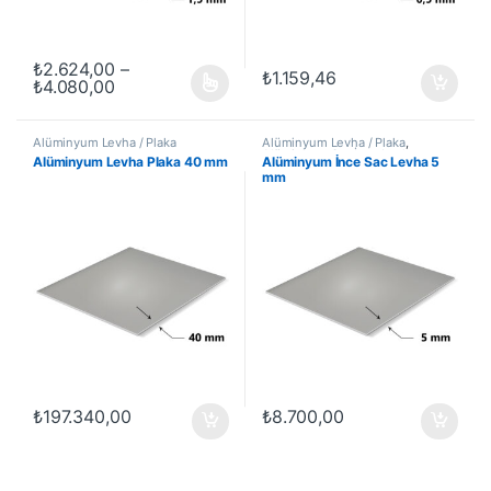
₺
2.624,00
–
₺
1.159,46
Fiyat aralığı: ₺2.624,00 - ₺4.080,00
₺
4.080,00
Bu ürünün birden fazla varyasyonu var. Seçenekler ürün sayfasında
Alüminyum Levha / Plaka
Alüminyum Levha / Plaka
,
Alüminyum Sac İnce Levha
Alüminyum Levha Plaka 40 mm
Alüminyum İnce Sac Levha 5
mm
₺
197.340,00
₺
8.700,00