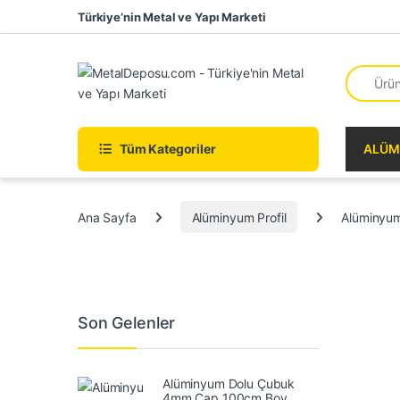
Skip to navigation
Skip to content
Türkiye’nin Metal ve Yapı Marketi
Search fo
Tüm Kategoriler
ALÜM
Ana Sayfa
Alüminyum Profil
Alüminyum
Son Gelenler
Alüminyum Dolu Çubuk
4mm Çap 100cm Boy