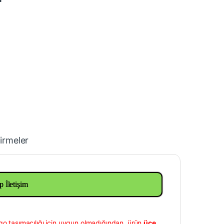
irmeler
p İletişim
go taşımacılığı için uygun olmadığından, ürün
üçe