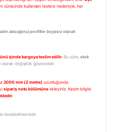
m sürecinde kullanılan testere nedeniyle, her
ın alacağınız profiller boyasız olarak
ünü içinde kargoya teslim edilir.
Bu süre,
stok
 olarak değişiklik gösterebilir.
la
2000 mm (2 metre)
uzunluğunda
yi
sipariş notu bölümüne
ekleyiniz. Kesim bilgisi
ktedir.
e kesilebilmektedir.