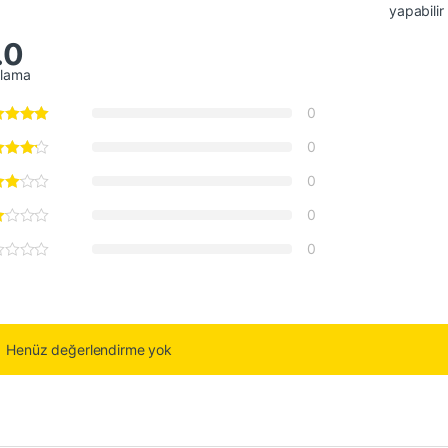
yapabilir
.0
alama
0
0
0
0
0
Henüz değerlendirme yok