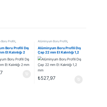
Boru Profili
,
Alüminyum Boru Profili
,
Profil
,
En Çok Satanlar
,
Alüminyum Profil
,
En Çok Satanlar
,
rünler
İndirimli Ürünler
m Boru Profili Dış
Alüminyum Boru Profili Dış
m Et Kalınlığı 2
Çap 22 mm Et Kalınlığı 1,2
mm
17
₺
527,97