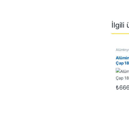
İlgili
Alüminyu
Alüminyu
İndirimli
Alümin
Çap 18
mm
₺
666