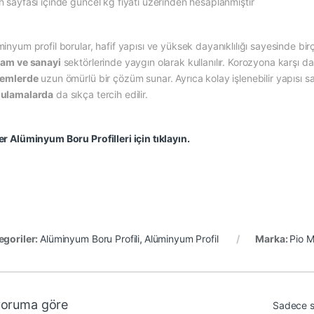
n sayfası içinde güncel kg fiyatı üzerinden hesaplanmıştır
inyum profil borular, hafif yapısı ve yüksek dayanıklılığı sayesinde birç
lam ve sanayi
sektörlerinde yaygın olarak kullanılır. Korozyona karşı da
temlerde
uzun ömürlü bir çözüm sunar. Ayrıca kolay işlenebilir yapısı 
ulamalarda
da sıkça tercih edilir.
er Alüminyum Boru Profilleri için tıklayın.
egoriler:
Alüminyum Boru Profili
,
Alüminyum Profil
Marka:
Pio M
yoruma göre
Sadece s