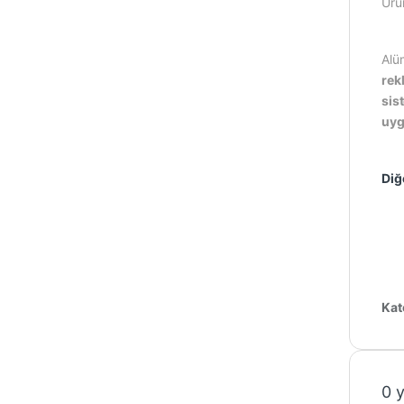
Ürü
Alüm
rek
sis
uyg
Diğ
Kat
0 