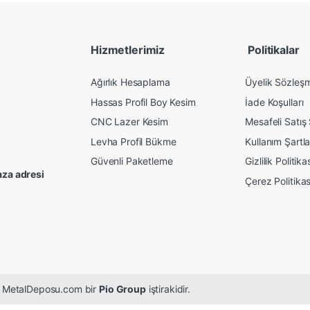
Hizmetlerimiz
Politikalar
Ağırlık Hesaplama
Üyelik Sözleş
Hassas Profil Boy Kesim
İade Koşulları
CNC Lazer Kesim
Mesafeli Satış
Levha Profil Bükme
Kullanım Şartla
Güvenli Paketleme
Gizlilik Politika
za adresi
Çerez Politikas
r. MetalDeposu.com bir
Pio Group
iştirakidir.