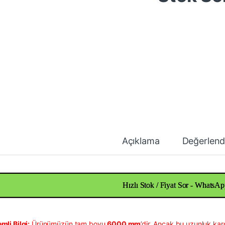
Açıklama
Değerlend
Hızlı Stok / Fiyat Sor - WhatsAp
mli Bilgi:
Ürünümüzün tam boyu
6000 mm
’dir. Ancak bu uzunluk kar