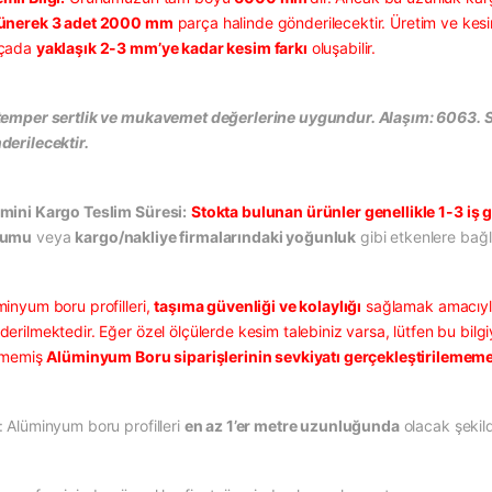
ünerek 3 adet 2000 mm
parça halinde gönderilecektir. Üretim ve kesi
çada
yaklaşık 2-3 mm’ye kadar kesim farkı
oluşabilir.
temper sertlik ve mukavemet değerlerine uygundur. Alaşım: 6063. Sat
derilecektir.
mini Kargo Teslim Süresi:
Stokta bulunan ürünler genellikle 1-3 iş g
rumu
veya
kargo/nakliye firmalarındaki yoğunluk
gibi etkenlere bağlı
minyum boru profilleri,
taşıma güvenliği ve kolaylığı
sağlamak amacıy
erilmektedir. Eğer özel ölçülerde kesim talebiniz varsa, lütfen bu bilgi
ilmemiş
Alüminyum Boru siparişlerinin sevkiyatı gerçekleştirilememe
: Alüminyum boru profilleri
en az 1’er metre uzunluğunda
olacak şekild