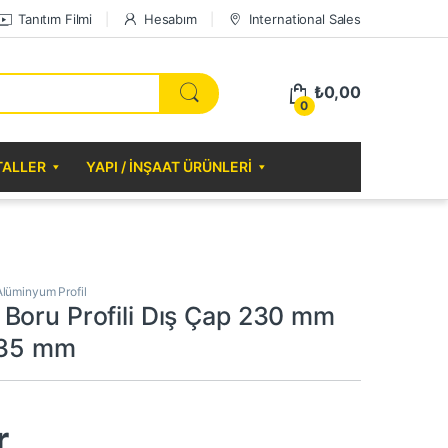
Tanıtım Filmi
Hesabım
International Sales
₺
0,00
0
TALLER
YAPI / İNŞAAT ÜRÜNLERI
Alüminyum Profil
Boru Profili Dış Çap 230 mm
ı 35 mm
r