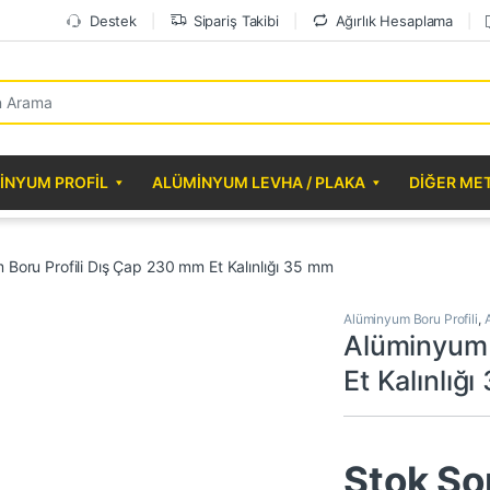
Destek
Sipariş Takibi
Ağırlık Hesaplama
r:
INYUM PROFIL
ALÜMINYUM LEVHA / PLAKA
DIĞER ME
 Boru Profili Dış Çap 230 mm Et Kalınlığı 35 mm
Alüminyum Boru Profili
,
Alüminyum 
Et Kalınlığ
Stok So