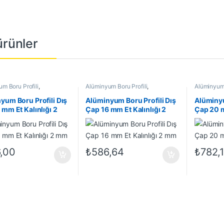
 ürünler
m Boru Profili
,
Alüminyum Boru Profili
,
Alüminyum 
m Profil
,
En Çok Satanlar
,
Alüminyum Profil
,
En Çok Satanlar
,
Alüminyum 
 Ürünler
İndirimli Ürünler
İndirimli Ü
yum Boru Profili Dış
Alüminyum Boru Profili Dış
Alüminyu
 mm Et Kalınlığı 2
Çap 16 mm Et Kalınlığı 2
Çap 20 m
mm
mm
,00
₺
586,64
₺
782,