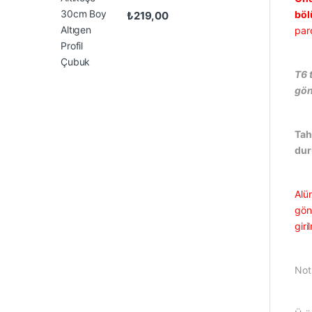
böl
₺
219,00
par
T6 
gön
Tah
du
Alü
gönd
gir
Not