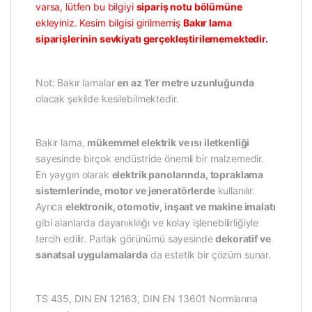
varsa, lütfen bu bilgiyi
sipariş notu bölümüne
ekleyiniz. Kesim bilgisi girilmemiş
Bakır lama
siparişlerinin sevkiyatı gerçekleştirilememektedir.
Not: Bakır lamalar
en az 1’er metre uzunluğunda
olacak şekilde kesilebilmektedir.
Bakır lama,
mükemmel elektrik ve ısı iletkenliği
sayesinde birçok endüstride önemli bir malzemedir.
En yaygın olarak
elektrik panolarında, topraklama
sistemlerinde, motor ve jeneratörlerde
kullanılır.
Ayrıca
elektronik, otomotiv, inşaat ve makine imalatı
gibi alanlarda dayanıklılığı ve kolay işlenebilirliğiyle
tercih edilir. Parlak görünümü sayesinde
dekoratif ve
sanatsal uygulamalarda
da estetik bir çözüm sunar.
TS 435, DIN EN 12163, DIN EN 13601 Normlarına