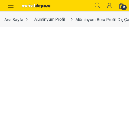
Skip to navigation
Skip to content
0
Ana Sayfa
Alüminyum Profil
Alüminyum Boru Profili Dış Ç