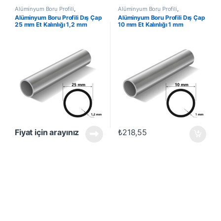
Alüminyum Boru Profili
,
Alüminyum Boru Profili
,
Alüminyum Profil
,
En Çok
Alüminyum Profil
,
En Çok
Alüminyum Boru Profili Dış Çap
Alüminyum Boru Profili Dış Çap
Satanlar
,
İndirimli Ürünler
Satanlar
,
İndirimli Ürünler
25 mm Et Kalınlığı 1,2 mm
10 mm Et Kalınlığı 1 mm
Fiyat için arayınız
₺
218,55