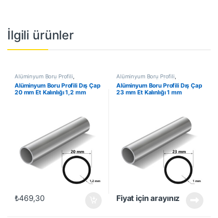
İlgili ürünler
Alüminyum Boru Profili
,
Alüminyum Boru Profili
,
Alüminyum Profil
,
En Çok
Alüminyum Profil
,
En Çok
Alüminyum Boru Profili Dış Çap
Alüminyum Boru Profili Dış Çap
Satanlar
,
İndirimli Ürünler
Satanlar
,
İndirimli Ürünler
20 mm Et Kalınlığı 1,2 mm
23 mm Et Kalınlığı 1 mm
₺
469,30
Fiyat için arayınız