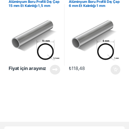
Alüminyum Boru Profili Dış Çap
Alüminyum Boru Profili Dış Çap
Satanlar
,
İndirimli Ürünler
Satanlar
,
İndirimli Ürünler
15 mm Et Kalınlığı 1,5 mm
6 mm Et Kalınlığı 1 mm
Fiyat için arayınız
₺
118,48