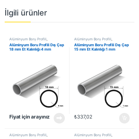
İlgili ürünler
Alüminyum Boru Profili
,
Alüminyum Boru Profili
,
Alüminyum Profil
,
En Çok
Alüminyum Profil
,
En Çok
Alüminyum Boru Profili Dış Çap
Alüminyum Boru Profili Dış Çap
Satanlar
,
İndirimli Ürünler
Satanlar
,
İndirimli Ürünler
18 mm Et Kalınlığı 4 mm
15 mm Et Kalınlığı 1 mm
Fiyat için arayınız
₺
337,02
Alüminyum Boru Profili
,
Alüminyum Boru Profili
,
Alüminyum Profil
,
En Çok
Alüminyum Profil
,
En Çok