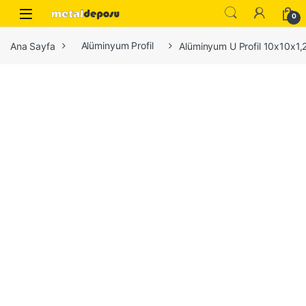
Skip to navigation
Skip to content
0
Ana Sayfa
Alüminyum Profil
Alüminyum U Profil 10x10x1