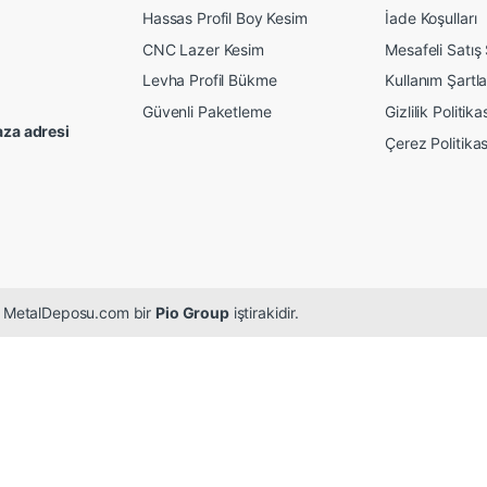
Hassas Profil Boy Kesim
İade Koşulları
CNC Lazer Kesim
Mesafeli Satış
Levha Profil Bükme
Kullanım Şartla
Güvenli Paketleme
Gizlilik Politika
za adresi
Çerez Politikas
r. MetalDeposu.com bir
Pio Group
iştirakidir.