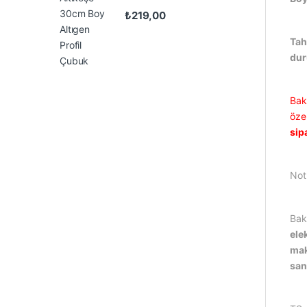
₺
219,00
Tah
du
Bak
özel
sip
Not
Bak
ele
mak
san