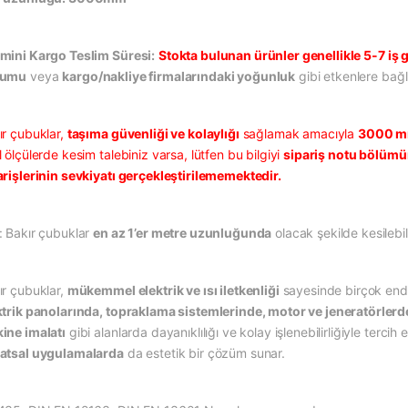
mini Kargo Teslim Süresi:
Stokta bulunan ürünler genellikle 5-7 iş g
rumu
veya
kargo/nakliye firmalarındaki yoğunluk
gibi etkenlere bağlı
ır çubuklar,
taşıma güvenliği ve kolaylığı
sağlamak amacıyla
3000 mm
 ölçülerde kesim talebiniz varsa, lütfen bu bilgiyi
sipariş notu bölüm
arişlerinin sevkiyatı gerçekleştirilememektedir.
: Bakır çubuklar
en az 1’er metre uzunluğunda
olacak şekilde kesilebi
ır çubuklar,
mükemmel elektrik ve ısı iletkenliği
sayesinde birçok endü
ktrik panolarında, topraklama sistemlerinde, motor ve jeneratörlerd
ine imalatı
gibi alanlarda dayanıklılığı ve kolay işlenebilirliğiyle terci
atsal uygulamalarda
da estetik bir çözüm sunar.