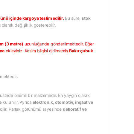
ünü içinde kargoya teslim edilir.
Bu süre,
stok
 olarak değişiklik gösterebilir.
 (3 metre)
uzunluğunda gönderilmektedir. Eğer
üne
ekleyiniz. Kesim bilgisi girilmemiş
Bakır çubuk
lmektedir.
stride önemli bir malzemedir. En yaygın olarak
e
kullanılır. Ayrıca
elektronik, otomotiv, inşaat ve
h edilir. Parlak görünümü sayesinde
dekoratif ve