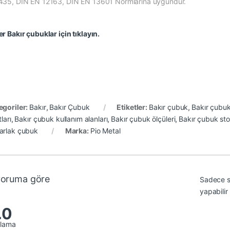
435, DIN EN 12163, DIN EN 13601 Normlarına uygundur.
er Bakır çubuklar için tıklayın.
egoriler:
Bakır
,
Bakır Çubuk
Etiketler:
Bakır çubuk
,
Bakır çubuk 
tları
,
Bakır çubuk kullanım alanları
,
Bakır çubuk ölçüleri
,
Bakır çubuk sto
arlak çubuk
Marka:
Pio Metal
yoruma göre
Sadece s
yapabilir
.0
alama