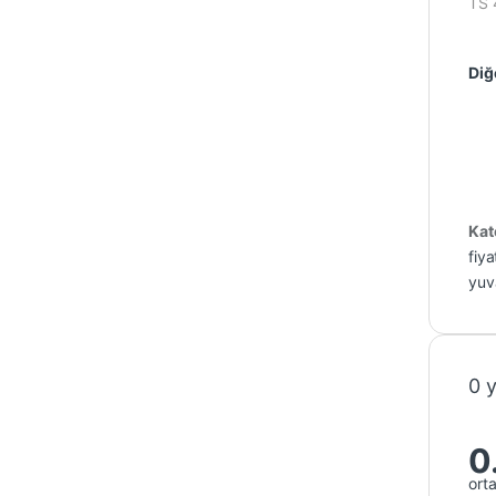
TS 
Diğ
Kat
fiya
yuv
0 
0
ort