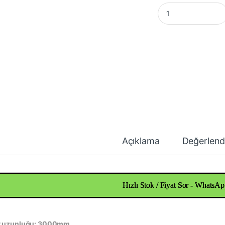
Bakır Çubuk Çap 20
Açıklama
Değerlend
Hızlı Stok / Fiyat Sor - WhatsAp
 uzunluğu: 3000mm