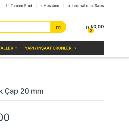
Tanıtım Filmi
Hesabım
International Sales
₺
0,00
0
TALLER
YAPI / İNŞAAT ÜRÜNLERI
uk Çap 20 mm
00