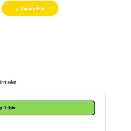
 mm quantity
Sepete Ekle
irmeler
p İletişim