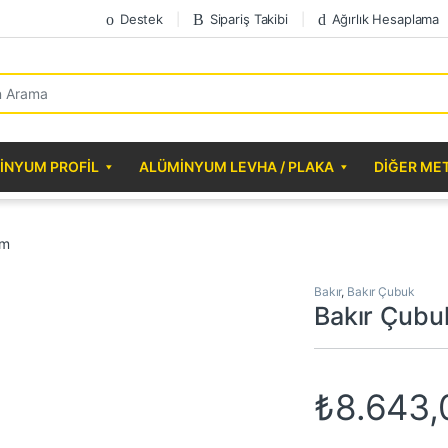
Destek
Sipariş Takibi
Ağırlık Hesaplama
r:
INYUM PROFIL
ALÜMINYUM LEVHA / PLAKA
DIĞER ME
mm
Bakır
,
Bakır Çubuk
Bakır Çub
₺
8.643,