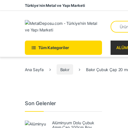
Skip to navigation
Skip to content
Türkiye’nin Metal ve Yapı Marketi
Search fo
Tüm Kategoriler
ALÜM
Ana Sayfa
Bakır
Bakır Çubuk Çap 20 
Son Gelenler
Alüminyum Dolu Çubuk
4mm Çap 100cm Boy