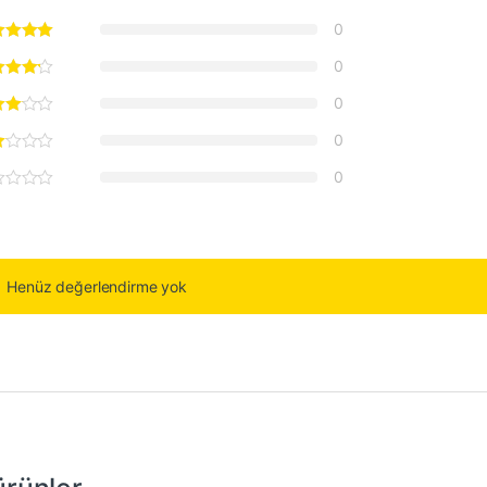
0
0
0
0
0
Henüz değerlendirme yok