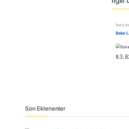
İlgili
Bakır
,
Ba
Bakır
₺
3.8
Son Eklenenler