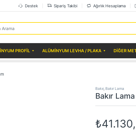
Destek
Sipariş Takibi
Ağırlık Hesaplama
r:
INYUM PROFIL
ALÜMINYUM LEVHA / PLAKA
DIĞER ME
mm
Bakır
,
Bakır Lama
Bakır Lam
₺
41.130