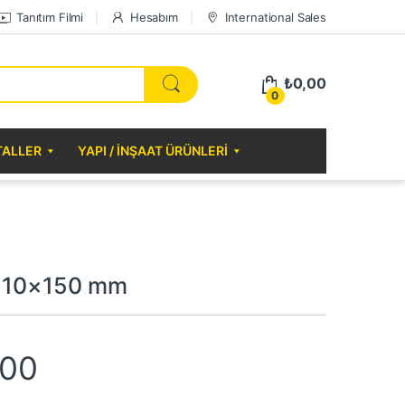
Tanıtım Filmi
Hesabım
International Sales
₺
0,00
0
TALLER
YAPI / İNŞAAT ÜRÜNLERI
a 10×150 mm
,00