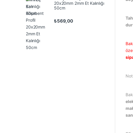
20x20mm 2mm Et Kalınlığı
50cm
Tah
₺
569,00
du
Bak
özel
sip
Not
Bak
ele
mak
san