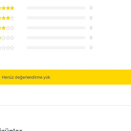
0
0
0
0
0
Henüz değerlendirme yok