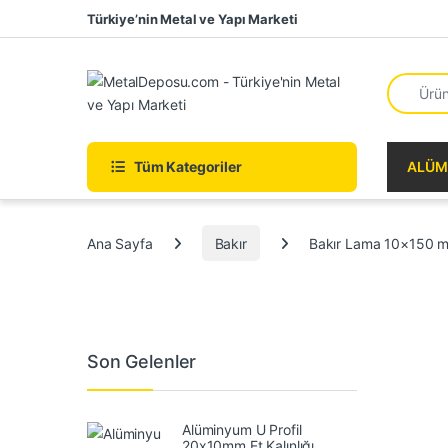
Skip to navigation
Skip to content
Türkiye’nin Metal ve Yapı Marketi
Search fo
Tüm Kategoriler
ALÜM
Ana Sayfa
Bakır
Bakır Lama 10×150 
Son Gelenler
Alüminyum U Profil
20x10mm Et Kalınlığı