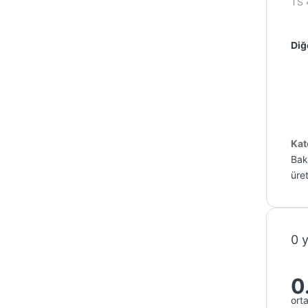
TS 
Diğe
Kat
Bakı
üret
0 
0
ort