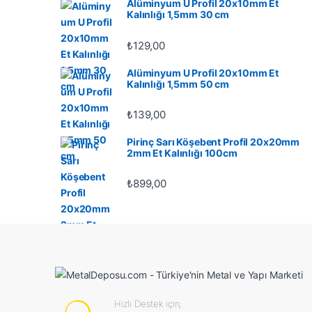
Alüminyum U Profil 20x10mm Et
Kalınlığı 1,5mm 30 cm
₺
129,00
Alüminyum U Profil 20x10mm Et
Kalınlığı 1,5mm 50 cm
₺
139,00
Pirinç Sarı Köşebent Profil 20x20mm
2mm Et Kalınlığı 100cm
₺
899,00
Hızlı Destek için;