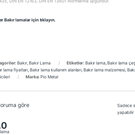
435, DIN EN 12163, DIN EN 13601 Normlarına uygundur.
r Bakır lamalar için tıklayın.
egoriler:
Bakır
,
Bakır Lama
Etiketler:
Bakır lama
,
Bakır lama çeşi
r lama fiyatları
,
Bakır lama kullanım alanları
,
Bakır lama malzemesi
,
Bakı
icileri
Marka:
Pio Metal
yoruma göre
Sadece s
yapabilir
.0
alama