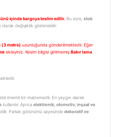
ünü içinde kargoya teslim edilir.
Bu süre,
stok
 olarak değişiklik gösterebilir.
(3 metre)
uzunluğunda gönderilmektedir. Eğer
üne
ekleyiniz. Kesim bilgisi girilmemiş
Bakır lama
ektedir.
de önemli bir malzemedir. En yaygın olarak
e
kullanılır. Ayrıca
elektronik, otomotiv, inşaat ve
h edilir. Parlak görünümü sayesinde
dekoratif ve