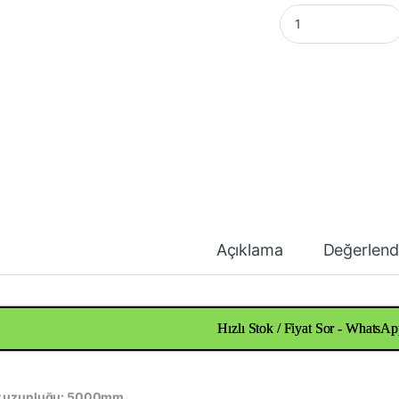
Bakır Lama 10x150 
Açıklama
Değerlend
Hızlı Stok / Fiyat Sor - WhatsAp
 uzunluğu: 5000mm