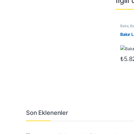
İlgili
Bakır
,
Ba
Bakır
₺
5.8
Son Eklenenler