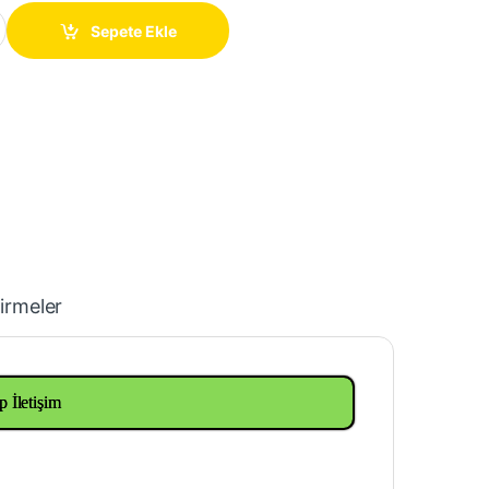
mm quantity
Sepete Ekle
irmeler
p İletişim