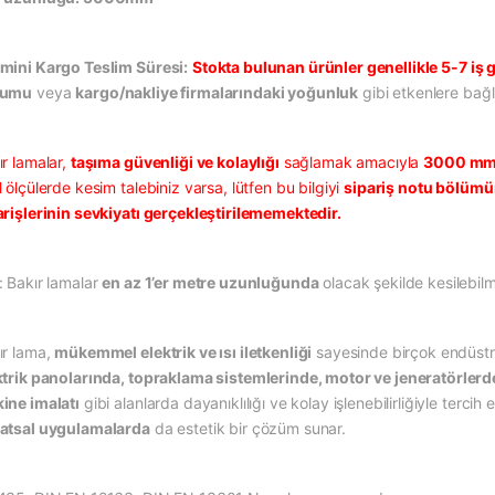
mini Kargo Teslim Süresi:
Stokta bulunan ürünler genellikle 5-7 iş g
rumu
veya
kargo/nakliye firmalarındaki yoğunluk
gibi etkenlere bağlı
ır lamalar,
taşıma güvenliği ve kolaylığı
sağlamak amacıyla
3000 mm 
 ölçülerde kesim talebiniz varsa, lütfen bu bilgiyi
sipariş notu bölüm
arişlerinin sevkiyatı gerçekleştirilememektedir.
: Bakır lamalar
en az 1’er metre uzunluğunda
olacak şekilde kesilebilm
ır lama,
mükemmel elektrik ve ısı iletkenliği
sayesinde birçok endüstri
ktrik panolarında, topraklama sistemlerinde, motor ve jeneratörlerd
ine imalatı
gibi alanlarda dayanıklılığı ve kolay işlenebilirliğiyle terci
atsal uygulamalarda
da estetik bir çözüm sunar.