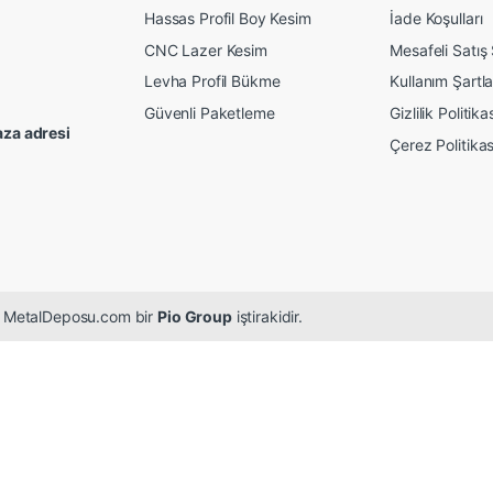
Hassas Profil Boy Kesim
İade Koşulları
CNC Lazer Kesim
Mesafeli Satış
Levha Profil Bükme
Kullanım Şartla
Güvenli Paketleme
Gizlilik Politika
za adresi
Çerez Politikas
r. MetalDeposu.com bir
Pio Group
iştirakidir.