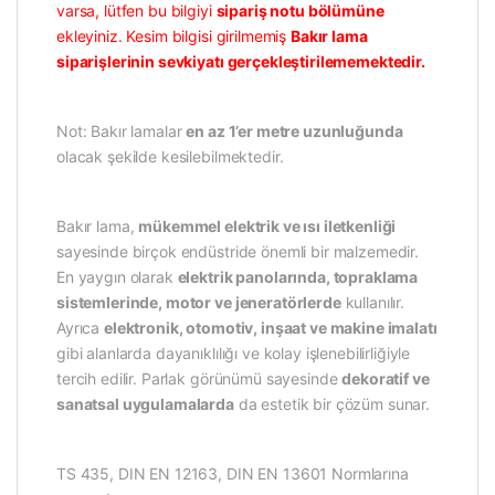
varsa, lütfen bu bilgiyi
sipariş notu bölümüne
ekleyiniz. Kesim bilgisi girilmemiş
Bakır lama
siparişlerinin sevkiyatı gerçekleştirilememektedir.
Not: Bakır lamalar
en az 1’er metre uzunluğunda
olacak şekilde kesilebilmektedir.
Bakır lama,
mükemmel elektrik ve ısı iletkenliği
sayesinde birçok endüstride önemli bir malzemedir.
En yaygın olarak
elektrik panolarında, topraklama
sistemlerinde, motor ve jeneratörlerde
kullanılır.
Ayrıca
elektronik, otomotiv, inşaat ve makine imalatı
gibi alanlarda dayanıklılığı ve kolay işlenebilirliğiyle
tercih edilir. Parlak görünümü sayesinde
dekoratif ve
sanatsal uygulamalarda
da estetik bir çözüm sunar.
TS 435, DIN EN 12163, DIN EN 13601 Normlarına